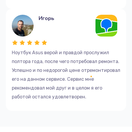
Заказать
Ремонт дисковода
Игорь
1400 руб.
Заказать
Увеличение оперативной памяти
Ноутбук Asus верой и правдой прослужил
1100 руб.
полтора года, после чего потребовал ремонта.
Успешно и по недорогой цене отремонтировал
Заказать
его на данном сервисе. Сервис мне
Замена разъема HDMI
рекомендовал мой друг и в целом я его
600 руб.
работой остался удовлетворен.
Заказать
Ремонт материнской платы
3500 руб.