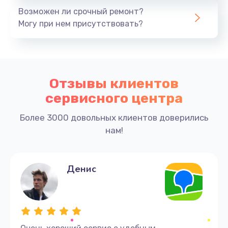
1950 руб.
Возможен ли срочный ремонт?
Заказать
Могу при нем присутствовать?
Ремонт цепей питания
3700 руб.
Отзывы клиентов
Заказать
сервисного центра
Замена жесткого диска
Более 3000 довольных клиентов доверились
1500 руб.
нам!
Заказать
Установка драйверов
Денис
1170 руб.
Заказать
Замена вебкамеры