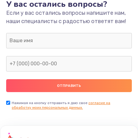
У вас остались вопросы?
900 руб.
Если у вас остались вопросы напишите нам,
Заказать
наши специалисты с радостью ответят вам!
Замена разъемов
750 руб.
Заказать
Замена Bluetooth
4000 руб.
Заказать
Восстановление после попадания влаги
Нажимая на кнопку отправить я даю свое
согласие на
обработку моих персональных данных.
1700 руб.
Заказать
Замена камеры ноутбука