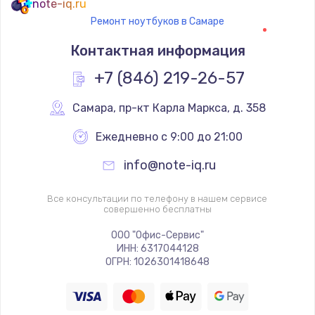
note-iq.ru
950 руб.
Ремонт ноутбуков в Самаре
Заказать
Контактная информация
+7 (846) 219-26-57
Замена шлейфа
1050 руб.
Самара
,
 пр-кт Карла Маркса, д. 358
Заказать
Ежедневно с 9:00 до 21:00
Установка системы macOS
info@note-iq.ru
1000 руб.
Все консультации по телефону в нашем сервисе
Заказать
совершенно бесплатны
ООО "Офис-Сервис"
Замена USB-портов
ИНН: 6317044128
800 руб.
ОГРН: 1026301418648
Заказать