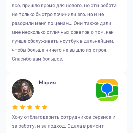
Восстановление данных
всё, пришло время для нового, но эти ребята
990 руб.
не только быстро починили его, но и не
Заказать
разорили меня по ценам... Они также дали
мне несколько отличных советов о том, как
Замена корпуса
лучше обслуживать ноутбук в дальнейшем,
1045 руб.
чтобы больше ничего не вышло из строя.
Заказать
Спасибо вам большое.
Замена контроллера питания
1495 руб.
Мария
Заказать
Замена шим-контроллера
2700 руб.
Хочу отблагодарить сотрудников сервиса и
за работу, и за подход. Сдала в ремонт
Заказать