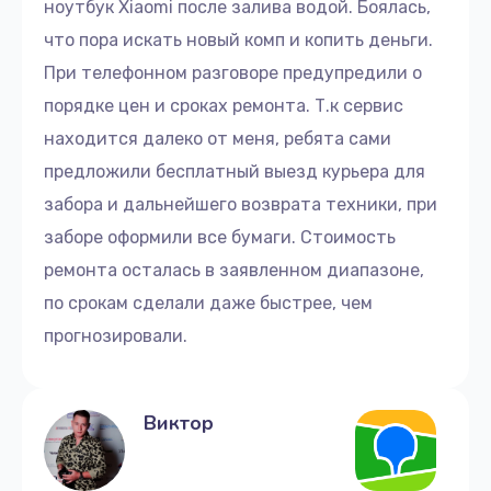
ноутбук Xiaomi после залива водой. Боялась,
Замена разъёмов (HDMI, DVI, Дисплей порта)
что пора искать новый комп и копить деньги.
1095 руб.
При телефонном разговоре предупредили о
Заказать
порядке цен и сроках ремонта. Т.к сервис
находится далеко от меня, ребята сами
Замена кнопки включения
предложили бесплатный выезд курьера для
1950 руб.
забора и дальнейшего возврата техники, при
Заказать
заборе оформили все бумаги. Стоимость
ремонта осталась в заявленном диапазоне,
Замена динамика
по срокам сделали даже быстрее, чем
670 руб.
прогнозировали.
Заказать
Замена петель
Виктор
1050 руб.
Заказать