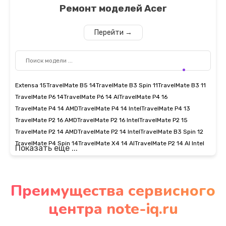
Ремонт моделей
Acer
Перейти →
Extensa 15
TravelMate B5 14
TravelMate B3 Spin 11
TravelMate B3 11
TravelMate P6 14
TravelMate P6 14 AI
TravelMate P4 16
TravelMate P4 14 AMD
TravelMate P4 14 Intel
TravelMate P4 13
TravelMate P2 16 AMD
TravelMate P2 16 Intel
TravelMate P2 15
TravelMate P2 14 AMD
TravelMate P2 14 Intel
TravelMate B3 Spin 12
TravelMate P4 Spin 14
TravelMate X4 14 AI
TravelMate P2 14 AI Intel
Показать еще ...
Преимущества сервисного
центра note-iq.ru