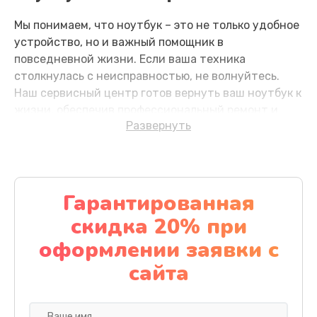
Мы понимаем, что ноутбук – это не только удобное
Замена SSD
устройство, но и важный помощник в
1195 руб.
повседневной жизни. Если ваша техника
столкнулась с неисправностью, не волнуйтесь.
Заказать
Наш сервисный центр готов вернуть ваш ноутбук к
жизни, обеспечив профессиональный ремонт и
Замена аккумулятора
Развернуть
заботливое обслуживание.
620 руб.
Частые причины
Заказать
неисправностей и как их
Гарантированная
Замена клавиатуры
предотвратить?
скидка 20% при
990 руб.
Перегрев компонентов: Долгая работа
оформлении заявки с
Заказать
ноутбука без перерыва или недостаточная
сайта
вентиляция может вызвать перегрев.
Замена тачпада
Регулярная чистка системы охлаждения и
работа на жесткой поверхности помогут
1130 руб.