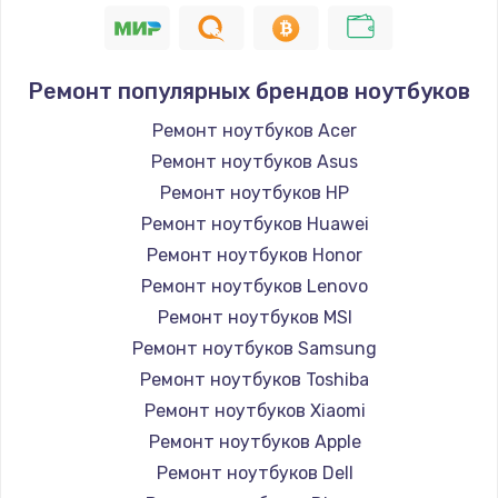
Замена Touch Bar
1100 руб.
Заказать
Ремонт популярных брендов ноутбуков
Ремонт ноутбуков Acer
Замена Wi-Fi модуля
Ремонт ноутбуков Asus
650 руб.
Ремонт ноутбуков HP
Заказать
Ремонт ноутбуков Huawei
Ремонт ноутбуков Honor
Ремонт видеокарты
Ремонт ноутбуков Lenovo
1800 руб.
Ремонт ноутбуков MSI
Заказать
Ремонт ноутбуков Samsung
Ремонт ноутбуков Toshiba
Замена разъема питания
Ремонт ноутбуков Xiaomi
800 руб.
Ремонт ноутбуков Apple
Заказать
Ремонт ноутбуков Dell