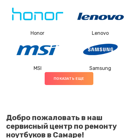
Замена термопасты
845 руб.
Заказать
Honor
Lenovo
Замена шлейфа матрицы
1290 руб.
Заказать
MSI
Samsung
ПОКАЗАТЬ ЕЩЕ
Замена экрана
1460 руб.
Заказать
Добро пожаловать в наш
Замена северного моста
сервисный центр по ремонту
2750 руб.
ноутбуков в Самаре!
Заказать