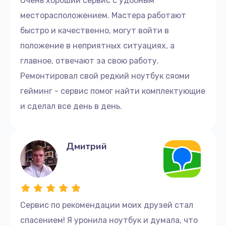
Очень хороший сервис с удобным
1620 руб.
месторасположением. Мастера работают
быстро и качественно, могут войти в
Заказать
положение в неприятных ситуациях, а
Ремонт петель крышки
главное, отвечают за свою работу.
1045 руб.
Ремонтировал свой редкий ноутбук сяоми
Заказать
гейминг - сервис помог найти комплектующие
и сделал все день в день.
Настройка Wi-Fi
1260 руб.
Дмитрий
Заказать
Замена HDMI
1800 руб.
Сервис по рекомендации моих друзей стал
Заказать
спасением! Я уронила ноутбук и думала, что