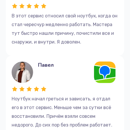
Ремонт блока питания
В этот сервис относил свой ноутбук, когда он
390 руб.
стал чересчур медленно работать. Мастера
Заказать
тут быстро нашли причину, почистили все и
снаружи, и внутри. Я доволен.
Поиск и удаление вирусов
310 руб.
Павел
Заказать
Замена динамиков
1350 руб.
Ноутбук начал греться и зависать, я отдал
Заказать
его в этот сервис. Меньше чем за сутки всё
Замена крышки ноутбука
восстановили. Причём взяли совсем
1750 руб.
недорого. До сих пор без проблем работает.