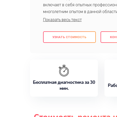
включает в себя опытных профессион
многолетним опытом в данной област
качественный ремонт с использовани
гарантируем качество всех проведенн
клиентам надежное и профессиональн
УЗНАТЬ СТОИМОСТЬ
КОН
потребности наилучшим образом. Не 
сейчас!
Бесплатная диагностика за 30
Рабо
мин.