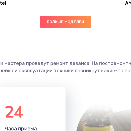
tel
A
50 мин
3 года
БОЛЬШЕ МОДЕЛЕЙ
30 мин
3 года
20 мин
3 года
ши мастера проведут ремонт девайса. На постремонт
60 мин
3 года
ьнейшей эксплуатации техники возникнут какие-то пр
20 мин
2 года
30 мин
1 год
24
40 мин
2 года
Часа приема
40 мин
2 года