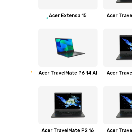
Замена звуковой карты
Acer Extensa 15
Acer Trave
Замена микрофона
Замена оперативной памяти
Замена процессора
Acer TravelMate P6 14 AI
Acer Trave
Замена системы охлаждения
Замена термопасты
Замена шлейфа матрицы
Замена экрана
Acer TravelMate P2 16
Acer Trave