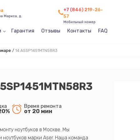
+7 (846) 219-26-
ра
57
а Маркса, д.
Мобильный номер
и
Гарантия
Отзывы
Контакты
FAQ
амаре
/
14 A5SP1451MTN58R3
 A5SP1451MTN58R3
дка
Время ремонта
20%
от 20 мин
монту ноутбуков в Москве. Мы
 ноутбуков марки Aser. Наша команда