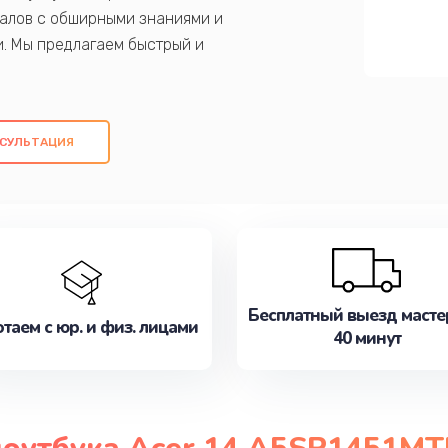
алов с обширными знаниями и
и. Мы предлагаем быстрый и
ем оригинальных компонентов, а также
ых работ. Наша цель - предоставить
ое обслуживание, удовлетворяя их
СУЛЬТАЦИЯ
медлите записаться на ремонт уже
Бесплатный выезд масте
таем с юр. и физ. лицами
40 минут