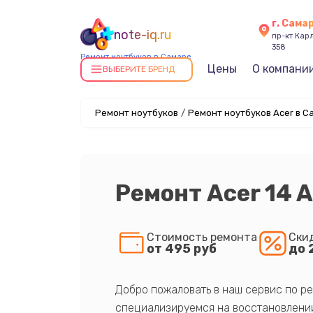
г. Сама
note-iq.ru
пр-кт Карл
358
Ремонт ноутбуков в Самаре
Цены
О компани
ВЫБЕРИТЕ БРЕНД
Ремонт ноутбуков
/
Ремонт ноутбуков Acer в С
Ремонт Acer 14
Стоимость ремонта
Ски
от 495 руб
до 
Добро пожаловать в наш сервис по ре
специализируемся на восстановлении