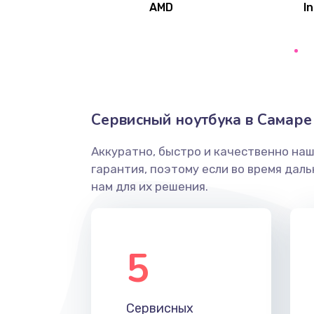
AMD
In
Замена северного моста
Ремонт цепей питания
Замена жесткого диска
Сервисный ноутбука в Самаре
Аккуратно, быстро и качественно на
Установка драйверов
гарантия, поэтому если во время дал
нам для их решения.
Замена вебкамеры
Ремонт петель крышки
5
Настройка Wi-Fi
Сервисных
Замена HDMI