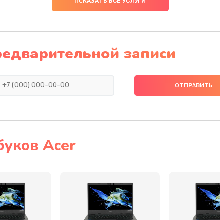
ПОКАЗАТЬ ВСЕ УСЛУГИ
20 мин
1 год
40 мин
1 год
редварительной записи
60 мин
1 год
20 мин
2 года
30 мин
3 года
буков Acer
60 мин
3 года
20 мин
3 года
20 мин
3 года