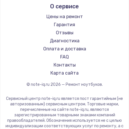
О сервисе
Ремонт ноутбуков Predator
Aquarius
Ремонт ноутбуков iru
Gigabyte
Цены на ремонт
Ремонт ноутбуков Machenike
Aorus
Гарантия
Ремонт ноутбуков DEXP
Maibenben
Отзывы
Ремонт ноутбуков Teclast
Getac
Диагностика
Ремонт ноутбуков CHUWI
Epson
Оплата и доставка
Ремонт ноутбуков Colorful
Philips
FAQ
LG
Контакты
Panasonic
Карта сайта
Irbis
© note-iq.ru
2026
— Ремонт ноутбуков.
Thunderobot
Hasee
Сервисный центр note-iq.ru является пост гарантийным (не
ZTE
авторизованным) сервисным центром. Торговые марки,
перечисленные на сайте note-iq.ru, являются
Hiper
зарегистрированным товарными знаками компаний
Evga
правообладателей. Обозначения используется не с целью
индивидуализации соответствующих услуг по ремонту, а с
Google