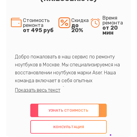
Время
Стоимость
Скидка
ремонта
до
ремонта
от 20
от 495 руб
20%
мин
Добро пожаловать в наш сервис по ремонту
ноутбуков в Москве. Мы специализируемся на
восстановлении ноутбуков марки Aser. Наша
команда включает в себя опытных
профессионалов с обширными знаниями и
многолетним опытом в данной области. Мы
предлагаем быстрый и качественный ремонт с
УЗНАТЬ СТОИМОСТЬ
использованием оригинальных компонентов, а
также гарантируем качество всех
КОНСУЛЬТАЦИЯ
проведенных работ. Наша цель - предоставить
клиентам надежное и профессиональное