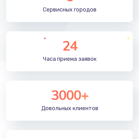
660 руб.
Сервисных
городов
Заказать
Установка драйверов
24
725 руб.
Заказать
Часа приема
заявок
Замена вебкамеры
1400 руб.
3000+
Заказать
Ремонт петель крышки
Довольных
клиентов
1190 руб.
Заказать