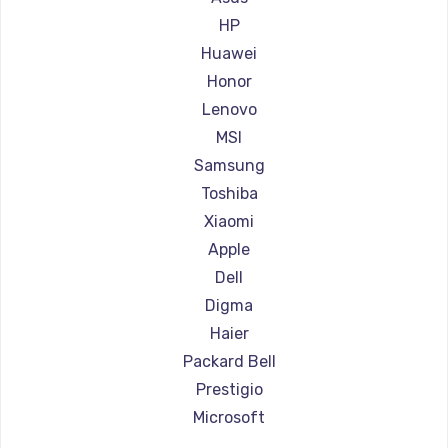
Ремонт ноутбуков Aorus
HP
Ремонт ноутбуков Maibenben
Huawei
Ремонт ноутбуков Getac
Honor
Ремонт ноутбуков Epson
Lenovo
Ремонт ноутбуков Philips
MSI
Ремонт ноутбуков LG
Samsung
Ремонт ноутбуков Panasonic
Toshiba
Ремонт ноутбуков Irbis
Xiaomi
Ремонт ноутбуков Thunderobot
Apple
Ремонт ноутбуков Hasee
Dell
Ремонт ноутбуков ZTE
Digma
Ремонт ноутбуков Hiper
Haier
Ремонт ноутбуков Evga
Packard Bell
Ремонт ноутбуков Google
Prestigio
Ремонт ноутбуков Echips
Microsoft
Ремонт ноутбуков Ardor
Alienware