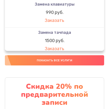
Замена клавиатуры
990 руб.
Заказать
Замена тачпада
1500 руб.
Заказать
Замена южного моста
ПОКАЗАТЬ ВСЕ УСЛУГИ
1950 руб.
Заказать
Скидка 20% по
Чистка от пыли
предварительной
1060 руб.
записи
Заказать