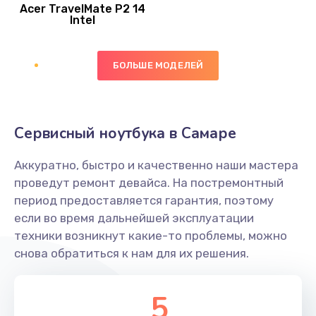
Acer TravelMate P2 14
950 руб.
Intel
Заказать
БОЛЬШЕ МОДЕЛЕЙ
Замена экрана
1095 руб.
Заказать
Сервисный ноутбука в Самаре
Замена северного моста
Аккуратно, быстро и качественно наши мастера
1950 руб.
проведут ремонт девайса. На постремонтный
Заказать
период предоставляется гарантия, поэтому
если во время дальнейшей эксплуатации
Ремонт цепей питания
техники возникнут какие-то проблемы, можно
снова обратиться к нам для их решения.
2500 руб.
Заказать
5
Замена жесткого диска