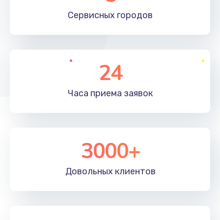
660 руб.
Сервисных
городов
Заказать
Установка драйверов
24
725 руб.
Заказать
Часа приема
заявок
Замена вебкамеры
1400 руб.
3000+
Заказать
Ремонт петель крышки
Довольных
клиентов
1190 руб.
Заказать