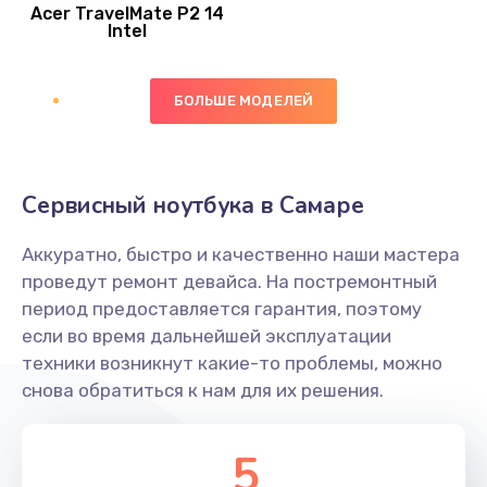
Acer TravelMate P2 14
950 руб.
Intel
Заказать
БОЛЬШЕ МОДЕЛЕЙ
Замена экрана
1095 руб.
Заказать
Сервисный ноутбука в Самаре
Замена северного моста
Аккуратно, быстро и качественно наши мастера
1950 руб.
проведут ремонт девайса. На постремонтный
Заказать
период предоставляется гарантия, поэтому
если во время дальнейшей эксплуатации
Ремонт цепей питания
техники возникнут какие-то проблемы, можно
снова обратиться к нам для их решения.
2500 руб.
Заказать
5
Замена жесткого диска