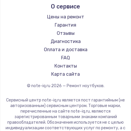
О сервисе
Ремонт ноутбуков Predator
Aquarius
Ремонт ноутбуков iru
Gigabyte
Цены на ремонт
Ремонт ноутбуков Machenike
Aorus
Гарантия
Ремонт ноутбуков DEXP
Maibenben
Отзывы
Ремонт ноутбуков Teclast
Getac
Диагностика
Ремонт ноутбуков CHUWI
Epson
Оплата и доставка
Ремонт ноутбуков Colorful
Philips
FAQ
LG
Контакты
Panasonic
Карта сайта
Irbis
© note-iq.ru
2026
— Ремонт ноутбуков.
Thunderobot
Hasee
Сервисный центр note-iq.ru является пост гарантийным (не
ZTE
авторизованным) сервисным центром. Торговые марки,
перечисленные на сайте note-iq.ru, являются
Hiper
зарегистрированным товарными знаками компаний
Evga
правообладателей. Обозначения используется не с целью
индивидуализации соответствующих услуг по ремонту, а с
Google