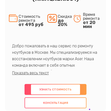
Время
Стоимость
Скидка
ремонта
до
ремонта
от 20
от 495 руб
20%
мин
Добро пожаловать в наш сервис по ремонту
ноутбуков в Москве. Мы специализируемся на
восстановлении ноутбуков марки Aser. Наша
команда включает в себя опытных
профессионалов с обширными знаниями и
многолетним опытом в данной области. Мы
предлагаем быстрый и качественный ремонт с
УЗНАТЬ СТОИМОСТЬ
использованием оригинальных компонентов, а
также гарантируем качество всех
КОНСУЛЬТАЦИЯ
проведенных работ. Наша цель - предоставить
клиентам надежное и профессиональное