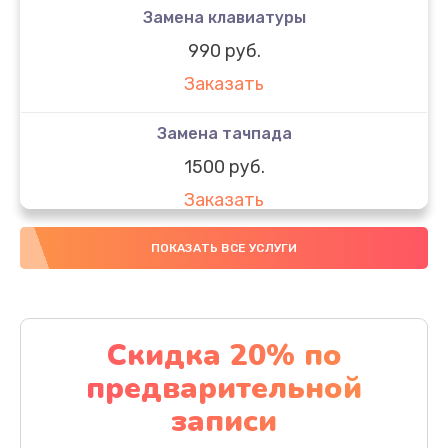
Замена клавиатуры
990 руб.
Заказать
Замена тачпада
1500 руб.
Заказать
Замена южного моста
ПОКАЗАТЬ ВСЕ УСЛУГИ
1950 руб.
Заказать
Скидка 20% по
Чистка от пыли
предварительной
1060 руб.
записи
Заказать