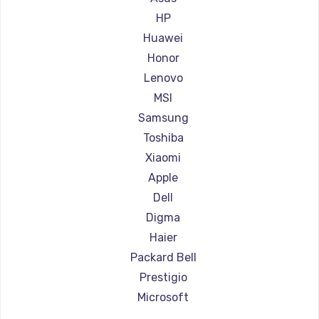
Ремонт ноутбуков Aorus
HP
Ремонт ноутбуков Maibenben
Huawei
Ремонт ноутбуков Getac
Honor
Ремонт ноутбуков Epson
Lenovo
Ремонт ноутбуков Philips
MSI
Ремонт ноутбуков LG
Samsung
Ремонт ноутбуков Panasonic
Toshiba
Ремонт ноутбуков Irbis
Xiaomi
Ремонт ноутбуков Thunderobot
Apple
Ремонт ноутбуков Hasee
Dell
Ремонт ноутбуков ZTE
Digma
Ремонт ноутбуков Hiper
Haier
Ремонт ноутбуков Evga
Packard Bell
Ремонт ноутбуков Google
Prestigio
Ремонт ноутбуков Echips
Microsoft
Ремонт ноутбуков Ardor
Alienware