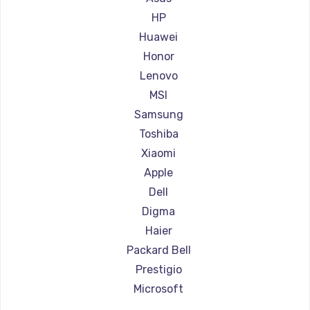
Ремонт ноутбуков Aorus
HP
Ремонт ноутбуков Maibenben
Huawei
Ремонт ноутбуков Getac
Honor
Ремонт ноутбуков Epson
Lenovo
Ремонт ноутбуков Philips
MSI
Ремонт ноутбуков LG
Samsung
Ремонт ноутбуков Panasonic
Toshiba
Ремонт ноутбуков Irbis
Xiaomi
Ремонт ноутбуков Thunderobot
Apple
Ремонт ноутбуков Hasee
Dell
Ремонт ноутбуков ZTE
Digma
Ремонт ноутбуков Hiper
Haier
Ремонт ноутбуков Evga
Packard Bell
Ремонт ноутбуков Google
Prestigio
Ремонт ноутбуков Echips
Microsoft
Ремонт ноутбуков Ardor
Alienware