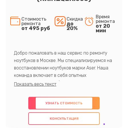
Время
Стоимость
Скидка
ремонта
до
ремонта
от 20
от 495 руб
20%
мин
Добро пожаловать в наш сервис по ремонту
ноутбуков в Москве. Мы специализируемся на
восстановлении ноутбуков марки Aser. Наша
команда включает в себя опытных
профессионалов с обширными знаниями и
многолетним опытом в данной области. Мы
предлагаем быстрый и качественный ремонт с
УЗНАТЬ СТОИМОСТЬ
использованием оригинальных компонентов, а
также гарантируем качество всех
КОНСУЛЬТАЦИЯ
проведенных работ. Наша цель - предоставить
клиентам надежное и профессиональное