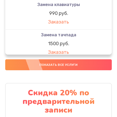
Замена клавиатуры
990 руб.
Заказать
Замена тачпада
1500 руб.
Заказать
Замена южного моста
ПОКАЗАТЬ ВСЕ УСЛУГИ
1950 руб.
Заказать
Скидка 20% по
Чистка от пыли
предварительной
1060 руб.
записи
Заказать