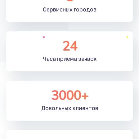
660 руб.
Сервисных
городов
Заказать
Установка драйверов
24
725 руб.
Заказать
Часа приема
заявок
Замена вебкамеры
1400 руб.
3000+
Заказать
Ремонт петель крышки
Довольных
клиентов
1190 руб.
Заказать