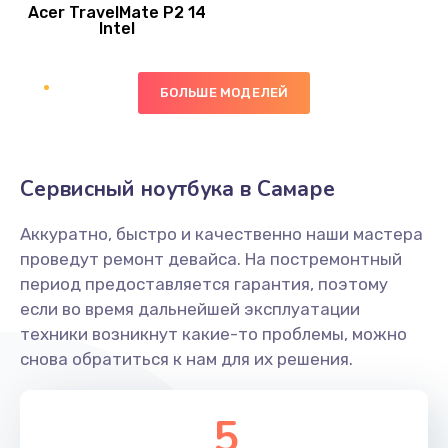
Acer TravelMate P2 14
950 руб.
Intel
Заказать
БОЛЬШЕ МОДЕЛЕЙ
Замена экрана
1095 руб.
Заказать
Сервисный ноутбука в Самаре
Замена северного моста
Аккуратно, быстро и качественно наши мастера
1950 руб.
проведут ремонт девайса. На постремонтный
Заказать
период предоставляется гарантия, поэтому
если во время дальнейшей эксплуатации
Ремонт цепей питания
техники возникнут какие-то проблемы, можно
снова обратиться к нам для их решения.
2500 руб.
Заказать
5
Замена жесткого диска