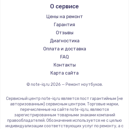
О сервисе
Ремонт ноутбуков Predator
Aquarius
Ремонт ноутбуков iru
Gigabyte
Цены на ремонт
Ремонт ноутбуков Machenike
Aorus
Гарантия
Ремонт ноутбуков DEXP
Maibenben
Отзывы
Ремонт ноутбуков Teclast
Getac
Диагностика
Ремонт ноутбуков CHUWI
Epson
Оплата и доставка
Ремонт ноутбуков Colorful
Philips
FAQ
LG
Контакты
Panasonic
Карта сайта
Irbis
© note-iq.ru
2026
— Ремонт ноутбуков.
Thunderobot
Hasee
Сервисный центр note-iq.ru является пост гарантийным (не
ZTE
авторизованным) сервисным центром. Торговые марки,
перечисленные на сайте note-iq.ru, являются
Hiper
зарегистрированным товарными знаками компаний
Evga
правообладателей. Обозначения используется не с целью
индивидуализации соответствующих услуг по ремонту, а с
Google