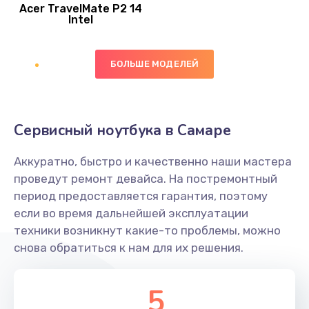
Acer TravelMate P2 14
950 руб.
Intel
Заказать
БОЛЬШЕ МОДЕЛЕЙ
Замена экрана
1095 руб.
Заказать
Сервисный ноутбука в Самаре
Замена северного моста
Аккуратно, быстро и качественно наши мастера
1950 руб.
проведут ремонт девайса. На постремонтный
Заказать
период предоставляется гарантия, поэтому
если во время дальнейшей эксплуатации
Ремонт цепей питания
техники возникнут какие-то проблемы, можно
снова обратиться к нам для их решения.
2500 руб.
Заказать
5
Замена жесткого диска