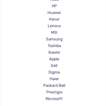
Ремонт ноутбуков Aorus
HP
Ремонт ноутбуков Maibenben
Huawei
Ремонт ноутбуков Getac
Honor
Ремонт ноутбуков Epson
Lenovo
Ремонт ноутбуков Philips
MSI
Ремонт ноутбуков LG
Samsung
Ремонт ноутбуков Panasonic
Toshiba
Ремонт ноутбуков Irbis
Xiaomi
Ремонт ноутбуков Thunderobot
Apple
Ремонт ноутбуков Hasee
Dell
Ремонт ноутбуков ZTE
Digma
Ремонт ноутбуков Hiper
Haier
Ремонт ноутбуков Evga
Packard Bell
Ремонт ноутбуков Google
Prestigio
Ремонт ноутбуков Echips
Microsoft
Ремонт ноутбуков Ardor
Alienware