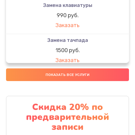
Замена клавиатуры
990 руб.
Заказать
Замена тачпада
1500 руб.
Заказать
Замена южного моста
ПОКАЗАТЬ ВСЕ УСЛУГИ
1950 руб.
Заказать
Скидка 20% по
Чистка от пыли
предварительной
1060 руб.
записи
Заказать