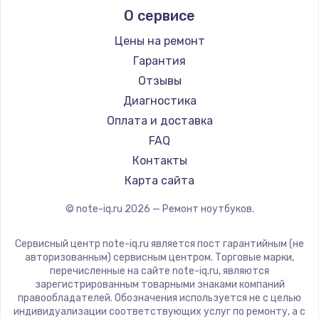
О сервисе
Ремонт ноутбуков Predator
Aquarius
Ремонт ноутбуков iru
Gigabyte
Цены на ремонт
Ремонт ноутбуков Machenike
Aorus
Гарантия
Ремонт ноутбуков DEXP
Maibenben
Отзывы
Ремонт ноутбуков Teclast
Getac
Диагностика
Ремонт ноутбуков CHUWI
Epson
Оплата и доставка
Ремонт ноутбуков Colorful
Philips
FAQ
LG
Контакты
Panasonic
Карта сайта
Irbis
© note-iq.ru
2026
— Ремонт ноутбуков.
Thunderobot
Hasee
Сервисный центр note-iq.ru является пост гарантийным (не
ZTE
авторизованным) сервисным центром. Торговые марки,
перечисленные на сайте note-iq.ru, являются
Hiper
зарегистрированным товарными знаками компаний
Evga
правообладателей. Обозначения используется не с целью
индивидуализации соответствующих услуг по ремонту, а с
Google