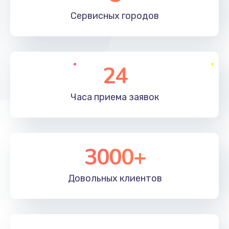
660 руб.
Сервисных
городов
Заказать
Установка драйверов
24
725 руб.
Заказать
Часа приема
заявок
Замена вебкамеры
1400 руб.
3000+
Заказать
Ремонт петель крышки
Довольных
клиентов
1190 руб.
Заказать