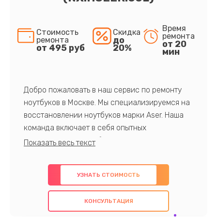
Время
Стоимость
Скидка
ремонта
до
ремонта
от 20
от 495 руб
20%
мин
Добро пожаловать в наш сервис по ремонту
ноутбуков в Москве. Мы специализируемся на
восстановлении ноутбуков марки Aser. Наша
команда включает в себя опытных
профессионалов с обширными знаниями и
многолетним опытом в данной области. Мы
предлагаем быстрый и качественный ремонт с
УЗНАТЬ СТОИМОСТЬ
использованием оригинальных компонентов, а
также гарантируем качество всех
КОНСУЛЬТАЦИЯ
проведенных работ. Наша цель - предоставить
клиентам надежное и профессиональное