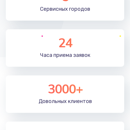
660 руб.
Сервисных
городов
Заказать
Установка драйверов
24
725 руб.
Заказать
Часа приема
заявок
Замена вебкамеры
1400 руб.
3000+
Заказать
Ремонт петель крышки
Довольных
клиентов
1190 руб.
Заказать