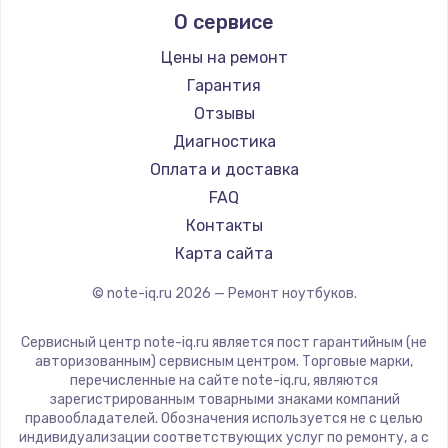
О сервисе
Ремонт ноутбуков Predator
Aquarius
Ремонт ноутбуков iru
Gigabyte
Цены на ремонт
Ремонт ноутбуков Machenike
Aorus
Гарантия
Ремонт ноутбуков DEXP
Maibenben
Отзывы
Ремонт ноутбуков Teclast
Getac
Диагностика
Ремонт ноутбуков CHUWI
Epson
Оплата и доставка
Ремонт ноутбуков Colorful
Philips
FAQ
LG
Контакты
Panasonic
Карта сайта
Irbis
© note-iq.ru
2026
— Ремонт ноутбуков.
Thunderobot
Hasee
Сервисный центр note-iq.ru является пост гарантийным (не
ZTE
авторизованным) сервисным центром. Торговые марки,
перечисленные на сайте note-iq.ru, являются
Hiper
зарегистрированным товарными знаками компаний
Evga
правообладателей. Обозначения используется не с целью
индивидуализации соответствующих услуг по ремонту, а с
Google