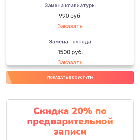
Замена клавиатуры
990 руб.
Заказать
Замена тачпада
1500 руб.
Заказать
Замена южного моста
ПОКАЗАТЬ ВСЕ УСЛУГИ
1950 руб.
Заказать
Скидка 20% по
Чистка от пыли
предварительной
1060 руб.
записи
Заказать