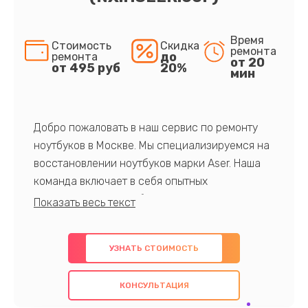
Время
Стоимость
Скидка
ремонта
до
ремонта
от 20
от 495 руб
20%
мин
Добро пожаловать в наш сервис по ремонту
ноутбуков в Москве. Мы специализируемся на
восстановлении ноутбуков марки Aser. Наша
команда включает в себя опытных
профессионалов с обширными знаниями и
многолетним опытом в данной области. Мы
предлагаем быстрый и качественный ремонт с
УЗНАТЬ СТОИМОСТЬ
использованием оригинальных компонентов, а
также гарантируем качество всех
КОНСУЛЬТАЦИЯ
проведенных работ. Наша цель - предоставить
клиентам надежное и профессиональное