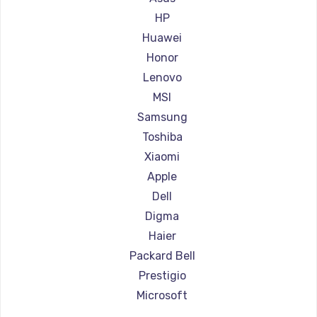
Ремонт ноутбуков Aorus
HP
Ремонт ноутбуков Maibenben
Huawei
Ремонт ноутбуков Getac
Honor
Ремонт ноутбуков Epson
Lenovo
Ремонт ноутбуков Philips
MSI
Ремонт ноутбуков LG
Samsung
Ремонт ноутбуков Panasonic
Toshiba
Ремонт ноутбуков Irbis
Xiaomi
Ремонт ноутбуков Thunderobot
Apple
Ремонт ноутбуков Hasee
Dell
Ремонт ноутбуков ZTE
Digma
Ремонт ноутбуков Hiper
Haier
Ремонт ноутбуков Evga
Packard Bell
Ремонт ноутбуков Google
Prestigio
Ремонт ноутбуков Echips
Microsoft
Ремонт ноутбуков Ardor
Alienware