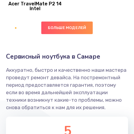
Acer TravelMate P2 14
950 руб.
Intel
Заказать
БОЛЬШЕ МОДЕЛЕЙ
Замена экрана
1095 руб.
Заказать
Сервисный ноутбука в Самаре
Замена северного моста
Аккуратно, быстро и качественно наши мастера
1950 руб.
проведут ремонт девайса. На постремонтный
Заказать
период предоставляется гарантия, поэтому
если во время дальнейшей эксплуатации
Ремонт цепей питания
техники возникнут какие-то проблемы, можно
снова обратиться к нам для их решения.
2500 руб.
Заказать
5
Замена жесткого диска