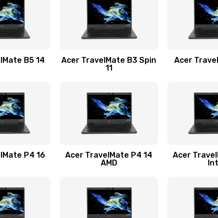
30 мин
2 года
50 мин
1 год
lMate B5 14
Acer TravelMate B3 Spin
Acer Trave
11
60 мин
1 год
30 мин
3 года
40 мин
1 год
lMate P4 16
Acer TravelMate P4 14
Acer Trave
AMD
In
30 мин
3 года
40 мин
3 года