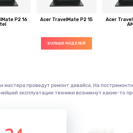
30 мин
3 года
60 мин
3 года
lMate P2 16
Acer TravelMate P2 15
Acer Trave
tel
A
30 мин
1 год
БОЛЬШЕ МОДЕЛЕЙ
30 мин
2 года
60 мин
1 год
ши мастера проведут ремонт девайса. На постремонт
50 мин
2 года
ьнейшей эксплуатации техники возникнут какие-то пр
20 мин
2 года
60 мин
3 года