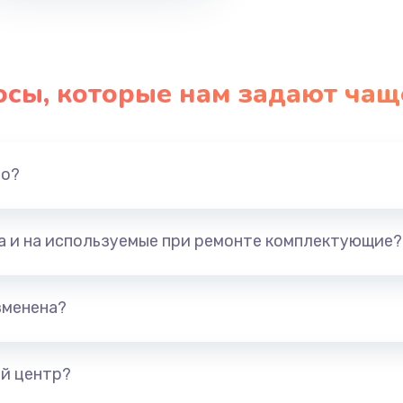
осы, которые нам задают чащ
но?
та и на используемые при ремонте комплектующие?
зменена?
й центр?