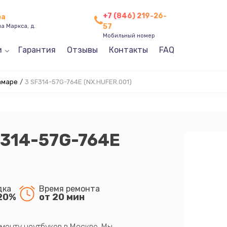
+7 (846) 219-26-
ра
57
а Маркса, д.
Мобильный номер
и
Гарантия
Отзывы
Контакты
FAQ
амаре
/
3 SF314-57G-764E (NX.HUFER.001)
F314-57G-764E
дка
Время ремонта
20%
от 20 мин
монту ноутбуков в Москве. Мы