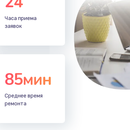
24
30 мин
1 год
Часа приема
40 мин
3 года
заявок
85мин
Среднее время
ремонта