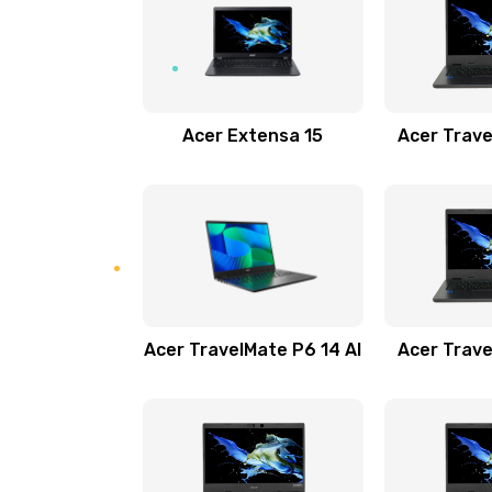
Замена USB порта
Замена звуковой карты
Acer Extensa 15
Acer Trave
Замена микрофона
Замена оперативной памяти
Замена процессора
Acer TravelMate P6 14 AI
Acer Trave
Замена системы охлаждения
Замена термопасты