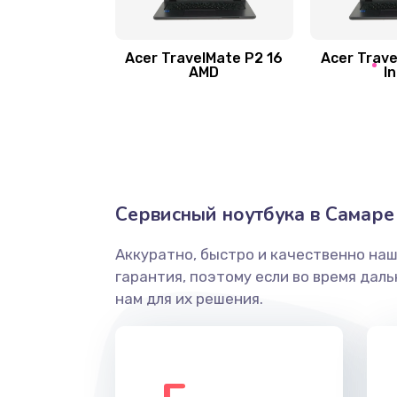
Замена шлейфа матрицы
Замена экрана
Acer TravelMate P2 16
Acer Trave
AMD
In
Замена северного моста
Ремонт цепей питания
Замена жесткого диска
Сервисный ноутбука в Самаре
Аккуратно, быстро и качественно на
Установка драйверов
гарантия, поэтому если во время дал
нам для их решения.
Замена вебкамеры
Ремонт петель крышки