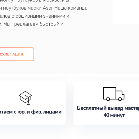
 ноутбуков марки Aser. Наша команда
алов с обширными знаниями и
и. Мы предлагаем быстрый и
ем оригинальных компонентов, а также
ых работ. Наша цель - предоставить
ое обслуживание, удовлетворяя их
СУЛЬТАЦИЯ
медлите записаться на ремонт уже
Бесплатный выезд масте
таем с юр. и физ. лицами
40 минут