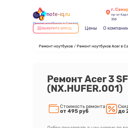
г. Сама
note-iq.ru
пр-кт Карл
358
Ремонт ноутбуков в Самаре
Цены
О компани
ВЫБЕРИТЕ БРЕНД
Ремонт ноутбуков
/
Ремонт ноутбуков Acer в С
Ремонт Acer 3 S
(NX.HUFER.001)
Стоимость ремонта
Ски
от 495 руб
до 
Добро пожаловать в наш сервис по ре