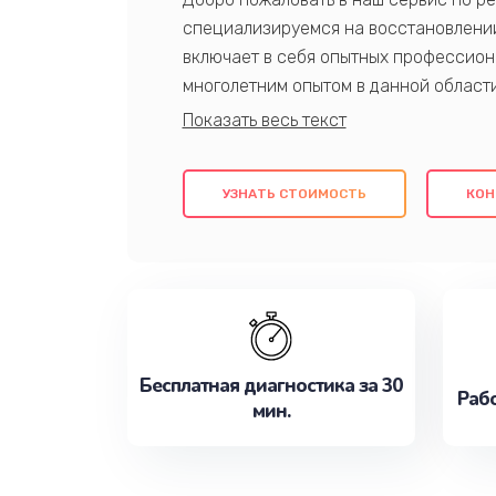
специализируемся на восстановлении
включает в себя опытных профессион
многолетним опытом в данной област
качественный ремонт с использовани
гарантируем качество всех проведенн
клиентам надежное и профессиональн
УЗНАТЬ СТОИМОСТЬ
КОН
потребности наилучшим образом. Не 
сейчас!
Бесплатная диагностика за 30
Рабо
мин.