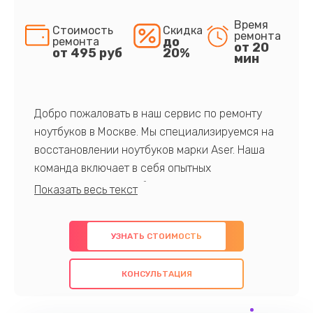
Время
Стоимость
Скидка
ремонта
до
ремонта
от 20
от 495 руб
20%
мин
Добро пожаловать в наш сервис по ремонту
ноутбуков в Москве. Мы специализируемся на
восстановлении ноутбуков марки Aser. Наша
команда включает в себя опытных
профессионалов с обширными знаниями и
многолетним опытом в данной области. Мы
предлагаем быстрый и качественный ремонт с
УЗНАТЬ СТОИМОСТЬ
использованием оригинальных компонентов, а
также гарантируем качество всех
КОНСУЛЬТАЦИЯ
проведенных работ. Наша цель - предоставить
клиентам надежное и профессиональное