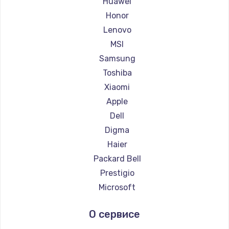
Huawei
Ремонт ноутбуков Getac
Honor
Ремонт ноутбуков Epson
Lenovo
Ремонт ноутбуков Philips
MSI
Ремонт ноутбуков LG
Samsung
Ремонт ноутбуков Panasonic
Toshiba
Ремонт ноутбуков Irbis
Xiaomi
Ремонт ноутбуков Thunderobot
Apple
Ремонт ноутбуков Hasee
Dell
Ремонт ноутбуков ZTE
Digma
Ремонт ноутбуков Hiper
Haier
Ремонт ноутбуков Evga
Packard Bell
Ремонт ноутбуков Google
Prestigio
Ремонт ноутбуков Echips
Microsoft
Ремонт ноутбуков Ardor
Alienware
О сервисе
Ремонт ноутбуков Predator
Aquarius
Ремонт ноутбуков iru