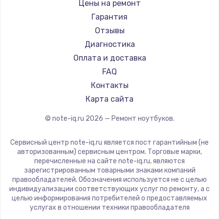
Gigabyte
Цены на ремонт
Ремонт ноутбуков Machenike
Aorus
Гарантия
Ремонт ноутбуков DEXP
Maibenben
Отзывы
Ремонт ноутбуков Teclast
Getac
Диагностика
Ремонт ноутбуков CHUWI
Epson
Оплата и доставка
Ремонт ноутбуков Colorful
Philips
FAQ
LG
Контакты
Panasonic
Карта сайта
Irbis
© note-iq.ru
2026
— Ремонт ноутбуков.
Thunderobot
Hasee
Сервисный центр note-iq.ru является пост гарантийным (не
ZTE
авторизованным) сервисным центром. Торговые марки,
перечисленные на сайте note-iq.ru, являются
Hiper
зарегистрированным товарными знаками компаний
Evga
правообладателей. Обозначения используется не с целью
индивидуализации соответствующих услуг по ремонту, а с
Google
целью информирования потребителей о предоставляемых
Echips
услугах в отношении техники правообладателя