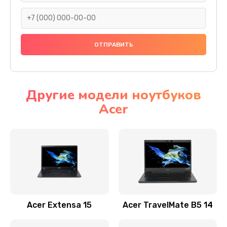
930 руб.
Заказать
Ремонт подсветки
1200 руб.
Заказать
Другие модели ноутбуков
Acer
Настройка BIOS
650 руб.
Заказать
Замена видеочипа
2500 руб.
Заказать
Acer Extensa 15
Acer TravelMate B5 14
Ремонт разъема питания