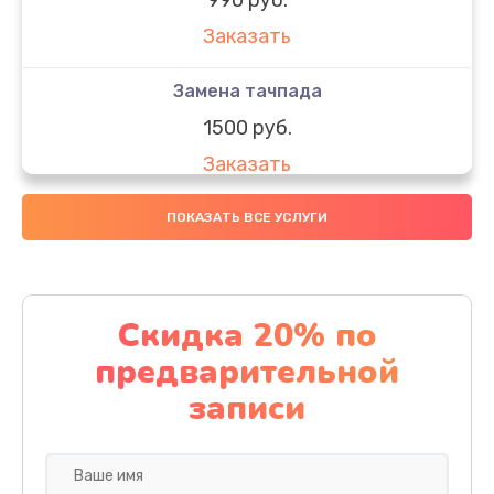
Заказать
Замена тачпада
1500 руб.
Заказать
Замена южного моста
ПОКАЗАТЬ ВСЕ УСЛУГИ
1950 руб.
Заказать
Скидка 20% по
Чистка от пыли
предварительной
1060 руб.
записи
Заказать
Настройка ОС