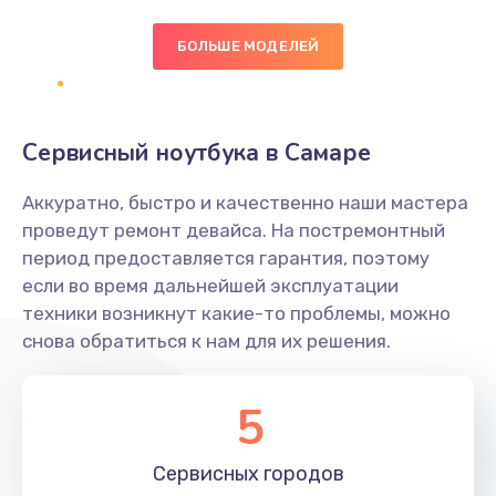
БОЛЬШЕ МОДЕЛЕЙ
Замена экрана
1095 руб.
Заказать
Сервисный ноутбука в Самаре
Замена северного моста
Аккуратно, быстро и качественно наши мастера
1950 руб.
проведут ремонт девайса. На постремонтный
Заказать
период предоставляется гарантия, поэтому
если во время дальнейшей эксплуатации
Ремонт цепей питания
техники возникнут какие-то проблемы, можно
снова обратиться к нам для их решения.
2500 руб.
Заказать
5
Замена жесткого диска
660 руб.
Сервисных
городов