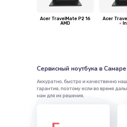
Замена шлейфа матрицы
Замена экрана
Acer TravelMate P2 16
Acer Trave
AMD
In
Замена северного моста
Ремонт цепей питания
Замена жесткого диска
Сервисный ноутбука в Самаре
Аккуратно, быстро и качественно на
Установка драйверов
гарантия, поэтому если во время дал
нам для их решения.
Замена вебкамеры
Ремонт петель крышки