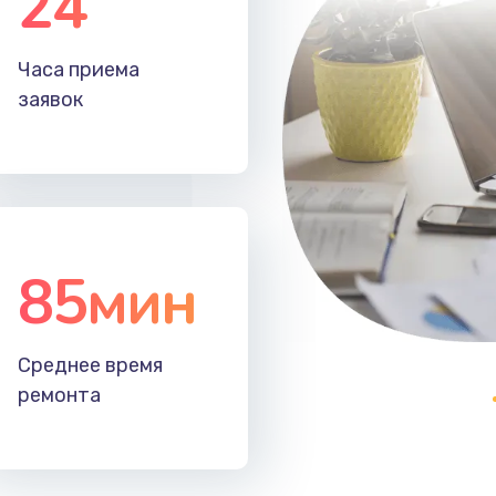
24
30 мин
3 года
Часа приема
20 мин
2 года
заявок
85мин
Среднее время
ремонта