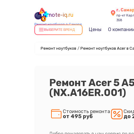
г. Сама
note-iq.ru
пр-кт Карл
358
Ремонт ноутбуков в Самаре
Цены
О компани
ВЫБЕРИТЕ БРЕНД
Ремонт ноутбуков
/
Ремонт ноутбуков Acer в С
Ремонт Acer 5 A
(NX.A16ER.001)
Стоимость ремонта
Ски
от 495 руб
до 
Добро пожаловать в наш сервис по ре