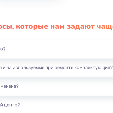
осы, которые нам задают чащ
но?
та и на используемые при ремонте комплектующие?
зменена?
й центр?