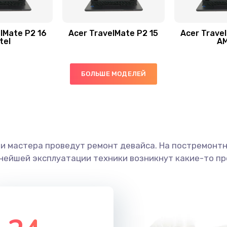
50 мин
3 года
50 мин
2 года
lMate P2 16
Acer TravelMate P2 15
Acer Trave
tel
A
50 мин
1 год
БОЛЬШЕ МОДЕЛЕЙ
60 мин
3 года
40 мин
1 год
ши мастера проведут ремонт девайса. На постремонт
60 мин
3 года
ьнейшей эксплуатации техники возникнут какие-то пр
60 мин
3 года
50 мин
3 года