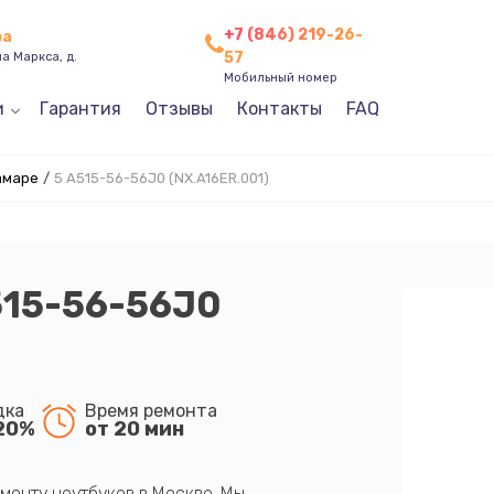
+7 (846) 219-26-
ра
57
а Маркса, д.
Мобильный номер
и
Гарантия
Отзывы
Контакты
FAQ
амаре
/
5 A515-56-56J0 (NX.A16ER.001)
515-56-56J0
дка
Время ремонта
20%
от 20 мин
монту ноутбуков в Москве. Мы