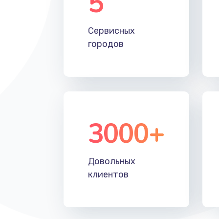
5
Настройка Wi-Fi
Сервисных
Замена HDMI
городов
3000+
Довольных
клиентов