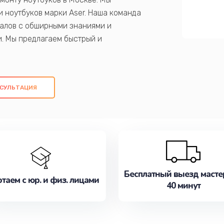
 ноутбуков марки Aser. Наша команда
алов с обширными знаниями и
и. Мы предлагаем быстрый и
ем оригинальных компонентов, а также
ых работ. Наша цель - предоставить
ое обслуживание, удовлетворяя их
СУЛЬТАЦИЯ
медлите записаться на ремонт уже
Бесплатный выезд масте
таем с юр. и физ. лицами
40 минут