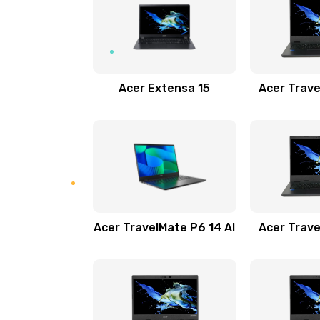
Замена USB порта
Замена звуковой карты
Acer Extensa 15
Acer Trave
Замена микрофона
Замена оперативной памяти
Замена процессора
Acer TravelMate P6 14 AI
Acer Trave
Замена системы охлаждения
Замена термопасты