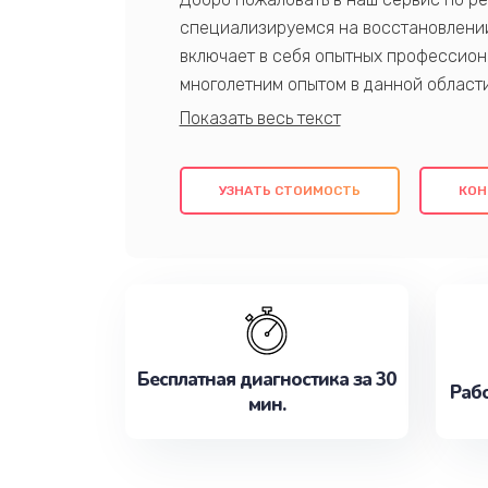
специализируемся на восстановлении
включает в себя опытных профессион
многолетним опытом в данной област
качественный ремонт с использовани
гарантируем качество всех проведенн
клиентам надежное и профессиональн
УЗНАТЬ СТОИМОСТЬ
КОН
потребности наилучшим образом. Не 
сейчас!
Бесплатная диагностика за 30
Рабо
мин.