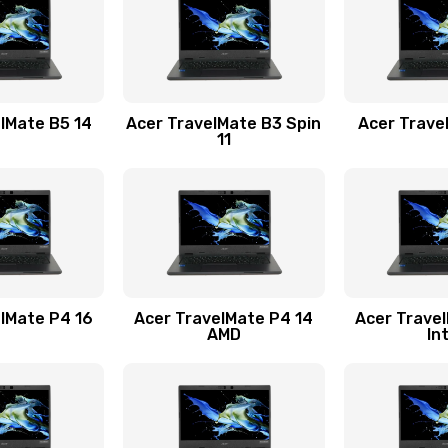
30 мин
2 года
20 мин
2 года
lMate B5 14
Acer TravelMate B3 Spin
Acer Trave
11
50 мин
2 года
30 мин
2 года
30 мин
2 года
lMate P4 16
Acer TravelMate P4 14
Acer Trave
AMD
In
30 мин
2 года
50 мин
1 год