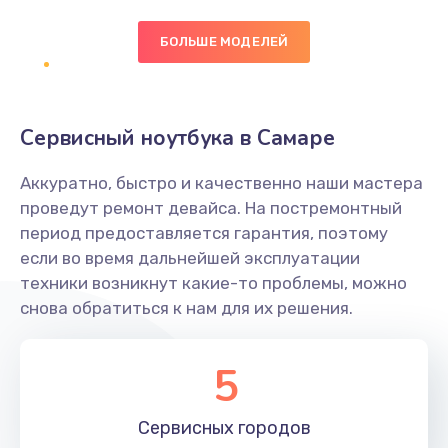
БОЛЬШЕ МОДЕЛЕЙ
Замена экрана
1095 руб.
Заказать
Сервисный ноутбука в Самаре
Замена северного моста
Аккуратно, быстро и качественно наши мастера
1950 руб.
проведут ремонт девайса. На постремонтный
Заказать
период предоставляется гарантия, поэтому
если во время дальнейшей эксплуатации
Ремонт цепей питания
техники возникнут какие-то проблемы, можно
снова обратиться к нам для их решения.
2500 руб.
Заказать
5
Замена жесткого диска
660 руб.
Сервисных
городов