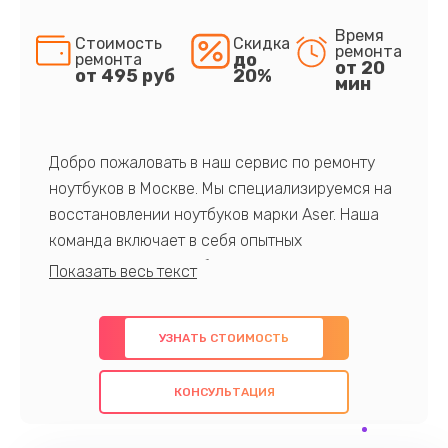
Время
Стоимость
Скидка
ремонта
до
ремонта
от 20
от 495 руб
20%
мин
Добро пожаловать в наш сервис по ремонту
ноутбуков в Москве. Мы специализируемся на
восстановлении ноутбуков марки Aser. Наша
команда включает в себя опытных
профессионалов с обширными знаниями и
многолетним опытом в данной области. Мы
предлагаем быстрый и качественный ремонт с
УЗНАТЬ СТОИМОСТЬ
использованием оригинальных компонентов, а
также гарантируем качество всех
КОНСУЛЬТАЦИЯ
проведенных работ. Наша цель - предоставить
клиентам надежное и профессиональное