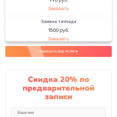
Заказать
Замена тачпада
1500 руб.
Заказать
Замена южного моста
ПОКАЗАТЬ ВСЕ УСЛУГИ
1950 руб.
Заказать
Скидка 20% по
Чистка от пыли
предварительной
1060 руб.
записи
Заказать
Настройка ОС