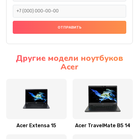
930 руб.
Заказать
Ремонт подсветки
1200 руб.
Заказать
Другие модели ноутбуков
Acer
Настройка BIOS
650 руб.
Заказать
Замена видеочипа
2500 руб.
Заказать
Acer Extensa 15
Acer TravelMate B5 14
Ремонт разъема питания