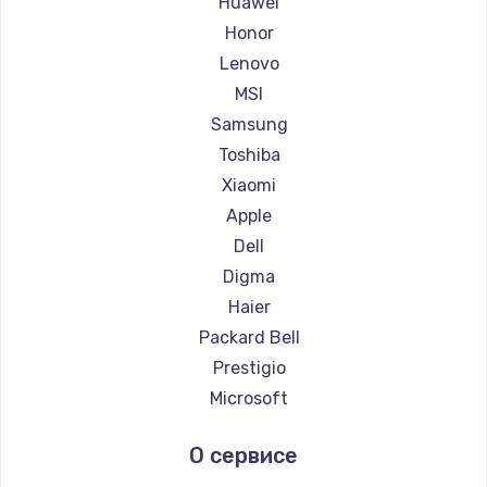
Huawei
Ремонт ноутбуков Getac
Honor
Ремонт ноутбуков Epson
Lenovo
Ремонт ноутбуков Philips
MSI
Ремонт ноутбуков LG
Samsung
Ремонт ноутбуков Panasonic
Toshiba
Ремонт ноутбуков Irbis
Xiaomi
Ремонт ноутбуков Thunderobot
Apple
Ремонт ноутбуков Hasee
Dell
Ремонт ноутбуков ZTE
Digma
Ремонт ноутбуков Hiper
Haier
Ремонт ноутбуков Evga
Packard Bell
Ремонт ноутбуков Google
Prestigio
Ремонт ноутбуков Echips
Microsoft
Ремонт ноутбуков Ardor
Alienware
О сервисе
Ремонт ноутбуков Predator
Aquarius
Ремонт ноутбуков iru