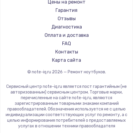
Gigabyte
Цены на ремонт
Ремонт ноутбуков Machenike
Aorus
Гарантия
Ремонт ноутбуков DEXP
Maibenben
Отзывы
Ремонт ноутбуков Teclast
Getac
Диагностика
Ремонт ноутбуков CHUWI
Epson
Оплата и доставка
Ремонт ноутбуков Colorful
Philips
FAQ
LG
Контакты
Panasonic
Карта сайта
Irbis
© note-iq.ru
2026
— Ремонт ноутбуков.
Thunderobot
Hasee
Сервисный центр note-iq.ru является пост гарантийным (не
ZTE
авторизованным) сервисным центром. Торговые марки,
перечисленные на сайте note-iq.ru, являются
Hiper
зарегистрированным товарными знаками компаний
Evga
правообладателей. Обозначения используется не с целью
индивидуализации соответствующих услуг по ремонту, а с
Google
целью информирования потребителей о предоставляемых
Echips
услугах в отношении техники правообладателя