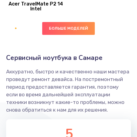
Acer TravelMate P2 14
950 руб.
Intel
Заказать
БОЛЬШЕ МОДЕЛЕЙ
Замена экрана
1095 руб.
Заказать
Сервисный ноутбука в Самаре
Замена северного моста
Аккуратно, быстро и качественно наши мастера
1950 руб.
проведут ремонт девайса. На постремонтный
Заказать
период предоставляется гарантия, поэтому
если во время дальнейшей эксплуатации
Ремонт цепей питания
техники возникнут какие-то проблемы, можно
снова обратиться к нам для их решения.
2500 руб.
Заказать
5
Замена жесткого диска