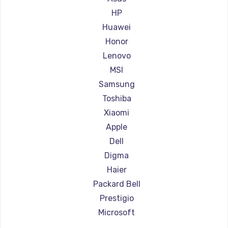
Ремонт ноутбуков Aorus
HP
Ремонт ноутбуков Maibenben
Huawei
Ремонт ноутбуков Getac
Honor
Ремонт ноутбуков Epson
Lenovo
Ремонт ноутбуков Philips
MSI
Ремонт ноутбуков LG
Samsung
Ремонт ноутбуков Panasonic
Toshiba
Ремонт ноутбуков Irbis
Xiaomi
Ремонт ноутбуков Thunderobot
Apple
Ремонт ноутбуков Hasee
Dell
Ремонт ноутбуков ZTE
Digma
Ремонт ноутбуков Hiper
Haier
Ремонт ноутбуков Evga
Packard Bell
Ремонт ноутбуков Google
Prestigio
Ремонт ноутбуков Echips
Microsoft
Ремонт ноутбуков Ardor
Alienware