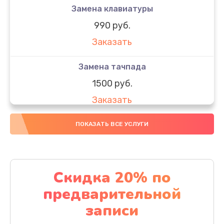
Замена клавиатуры
990 руб.
Заказать
Замена тачпада
1500 руб.
Заказать
Замена южного моста
ПОКАЗАТЬ ВСЕ УСЛУГИ
1950 руб.
Заказать
Скидка 20% по
Чистка от пыли
предварительной
1060 руб.
записи
Заказать