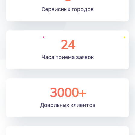
660 руб.
Сервисных
городов
Заказать
Установка драйверов
24
725 руб.
Заказать
Часа приема
заявок
Замена вебкамеры
1400 руб.
3000+
Заказать
Ремонт петель крышки
Довольных
клиентов
1190 руб.
Заказать