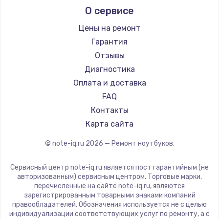
О сервисе
Ремонт ноутбуков Predator
Aquarius
Ремонт ноутбуков iru
Gigabyte
Цены на ремонт
Ремонт ноутбуков Machenike
Aorus
Гарантия
Ремонт ноутбуков DEXP
Maibenben
Отзывы
Ремонт ноутбуков Teclast
Getac
Диагностика
Ремонт ноутбуков CHUWI
Epson
Оплата и доставка
Ремонт ноутбуков Colorful
Philips
FAQ
LG
Контакты
Panasonic
Карта сайта
Irbis
© note-iq.ru
2026
— Ремонт ноутбуков.
Thunderobot
Hasee
Сервисный центр note-iq.ru является пост гарантийным (не
ZTE
авторизованным) сервисным центром. Торговые марки,
перечисленные на сайте note-iq.ru, являются
Hiper
зарегистрированным товарными знаками компаний
Evga
правообладателей. Обозначения используется не с целью
индивидуализации соответствующих услуг по ремонту, а с
Google