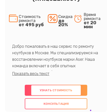
Время
Стоимость
Скидка
ремонта
до
ремонта
от 20
от 495 руб
20%
мин
Добро пожаловать в наш сервис по ремонту
ноутбуков в Москве. Мы специализируемся на
восстановлении ноутбуков марки Aser. Наша
команда включает в себя опытных
профессионалов с обширными знаниями и
многолетним опытом в данной области. Мы
предлагаем быстрый и качественный ремонт с
УЗНАТЬ СТОИМОСТЬ
использованием оригинальных компонентов, а
также гарантируем качество всех
КОНСУЛЬТАЦИЯ
проведенных работ. Наша цель - предоставить
клиентам надежное и профессиональное