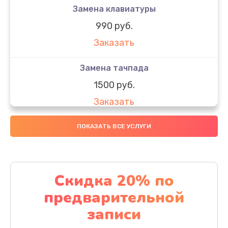
Замена клавиатуры
990 руб.
Заказать
Замена тачпада
1500 руб.
Заказать
Замена южного моста
ПОКАЗАТЬ ВСЕ УСЛУГИ
1950 руб.
Заказать
Скидка 20% по
Чистка от пыли
предварительной
1060 руб.
записи
Заказать