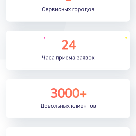
660 руб.
Сервисных
городов
Заказать
Установка драйверов
24
725 руб.
Заказать
Часа приема
заявок
Замена вебкамеры
1400 руб.
3000+
Заказать
Ремонт петель крышки
Довольных
клиентов
1190 руб.
Заказать