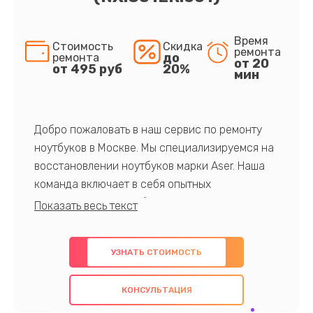
Время
Стоимость
Скидка
ремонта
до
ремонта
от 20
от 495 руб
20%
мин
Добро пожаловать в наш сервис по ремонту
ноутбуков в Москве. Мы специализируемся на
восстановлении ноутбуков марки Aser. Наша
команда включает в себя опытных
профессионалов с обширными знаниями и
многолетним опытом в данной области. Мы
предлагаем быстрый и качественный ремонт с
УЗНАТЬ СТОИМОСТЬ
использованием оригинальных компонентов, а
также гарантируем качество всех
КОНСУЛЬТАЦИЯ
проведенных работ. Наша цель - предоставить
клиентам надежное и профессиональное