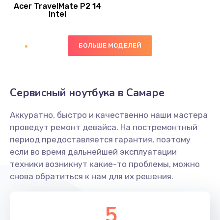
Acer TravelMate P2 14
950 руб.
Intel
Заказать
БОЛЬШЕ МОДЕЛЕЙ
Замена экрана
1095 руб.
Заказать
Сервисный ноутбука в Самаре
Замена северного моста
Аккуратно, быстро и качественно наши мастера
1950 руб.
проведут ремонт девайса. На постремонтный
Заказать
период предоставляется гарантия, поэтому
если во время дальнейшей эксплуатации
Ремонт цепей питания
техники возникнут какие-то проблемы, можно
снова обратиться к нам для их решения.
2500 руб.
Заказать
5
Замена жесткого диска