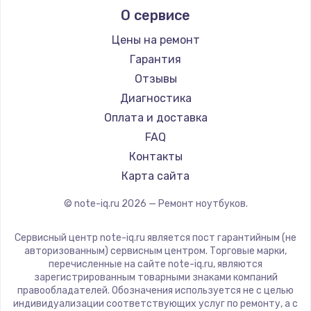
О сервисе
Ремонт ноутбуков Predator
Aquarius
Ремонт ноутбуков iru
Gigabyte
Цены на ремонт
Ремонт ноутбуков Machenike
Aorus
Гарантия
Ремонт ноутбуков DEXP
Maibenben
Отзывы
Ремонт ноутбуков Teclast
Getac
Диагностика
Ремонт ноутбуков CHUWI
Epson
Оплата и доставка
Ремонт ноутбуков Colorful
Philips
FAQ
LG
Контакты
Panasonic
Карта сайта
Irbis
© note-iq.ru
2026
— Ремонт ноутбуков.
Thunderobot
Hasee
Сервисный центр note-iq.ru является пост гарантийным (не
ZTE
авторизованным) сервисным центром. Торговые марки,
перечисленные на сайте note-iq.ru, являются
Hiper
зарегистрированным товарными знаками компаний
Evga
правообладателей. Обозначения используется не с целью
индивидуализации соответствующих услуг по ремонту, а с
Google