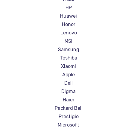
Ремонт ноутбуков Aorus
HP
Ремонт ноутбуков Maibenben
Huawei
Ремонт ноутбуков Getac
Honor
Ремонт ноутбуков Epson
Lenovo
Ремонт ноутбуков Philips
MSI
Ремонт ноутбуков LG
Samsung
Ремонт ноутбуков Panasonic
Toshiba
Ремонт ноутбуков Irbis
Xiaomi
Ремонт ноутбуков Thunderobot
Apple
Ремонт ноутбуков Hasee
Dell
Ремонт ноутбуков ZTE
Digma
Ремонт ноутбуков Hiper
Haier
Ремонт ноутбуков Evga
Packard Bell
Ремонт ноутбуков Google
Prestigio
Ремонт ноутбуков Echips
Microsoft
Ремонт ноутбуков Ardor
Alienware