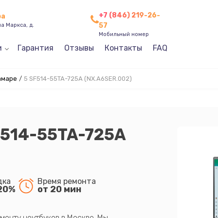
+7 (846) 219-26-
ра
57
а Маркса, д.
Мобильный номер
и
Гарантия
Отзывы
Контакты
FAQ
амаре
/
5 SF514-55TA-725A (NX.A6SER.002)
F514-55TA-725A
дка
Время ремонта
20%
от 20 мин
монту ноутбуков в Москве. Мы