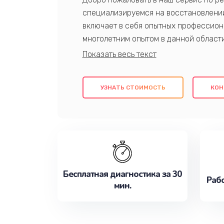
специализируемся на восстановлении
включает в себя опытных профессион
многолетним опытом в данной област
качественный ремонт с использовани
гарантируем качество всех проведенн
клиентам надежное и профессиональн
УЗНАТЬ СТОИМОСТЬ
КОН
потребности наилучшим образом. Не 
сейчас!
Бесплатная диагностика за 30
Рабо
мин.