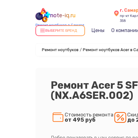
г. Сама
note-iq.ru
пр-кт Карл
358
Ремонт ноутбуков в Самаре
Цены
О компани
ВЫБЕРИТЕ БРЕНД
Ремонт ноутбуков
/
Ремонт ноутбуков Acer в С
Ремонт Acer 5 S
(NX.A6SER.002)
Стоимость ремонта
Ски
от 495 руб
до 
Добро пожаловать в наш сервис по ре