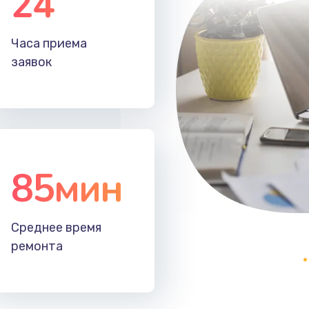
24
60 мин
1 год
Часа приема
20 мин
1 год
заявок
85мин
Среднее время
ремонта