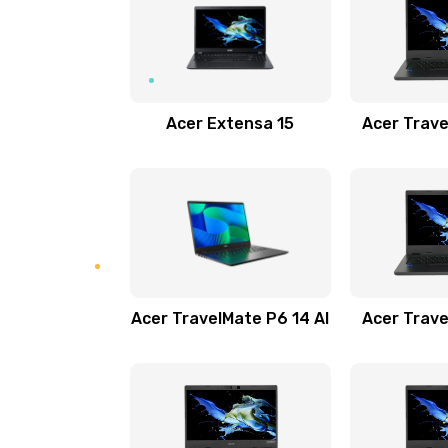
Замена USB порта
Замена звуковой карты
Acer Extensa 15
Acer Trave
Замена микрофона
Замена оперативной памяти
Замена процессора
Acer TravelMate P6 14 AI
Acer Trave
Замена системы охлаждения
Замена термопасты