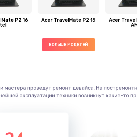
40 мин
3 года
60 мин
1 год
lMate P2 16
Acer TravelMate P2 15
Acer Trave
tel
A
60 мин
3 года
БОЛЬШЕ МОДЕЛЕЙ
20 мин
1 год
20 мин
2 года
ши мастера проведут ремонт девайса. На постремонт
30 мин
3 года
ьнейшей эксплуатации техники возникнут какие-то пр
40 мин
1 год
30 мин
1 год