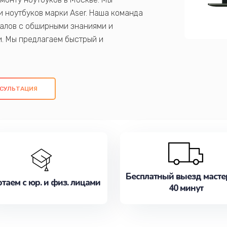
 ноутбуков марки Aser. Наша команда
алов с обширными знаниями и
и. Мы предлагаем быстрый и
ем оригинальных компонентов, а также
ых работ. Наша цель - предоставить
ое обслуживание, удовлетворяя их
СУЛЬТАЦИЯ
медлите записаться на ремонт уже
Бесплатный выезд масте
таем с юр. и физ. лицами
40 минут