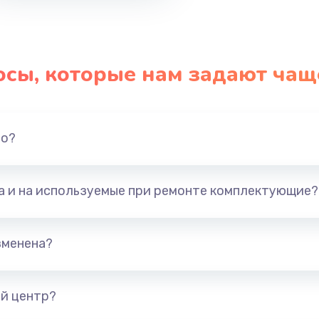
осы, которые нам задают чащ
но?
та и на используемые при ремонте комплектующие?
зменена?
й центр?