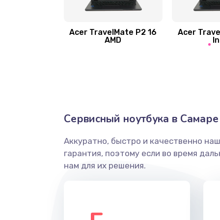
Замена шлейфа матрицы
Замена экрана
Acer TravelMate P2 16
Acer Trave
AMD
In
Замена северного моста
Ремонт цепей питания
Замена жесткого диска
Сервисный ноутбука в Самаре
Аккуратно, быстро и качественно на
Установка драйверов
гарантия, поэтому если во время дал
нам для их решения.
Замена вебкамеры
Ремонт петель крышки