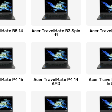
50 мин
1 год
30 мин
3 года
lMate B5 14
Acer TravelMate B3 Spin
Acer Trave
11
40 мин
1 год
20 мин
3 года
60 мин
3 года
lMate P4 16
Acer TravelMate P4 14
Acer Trave
AMD
In
60 мин
3 года
40 мин
1 год