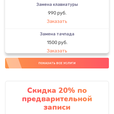
Замена клавиатуры
990 руб.
Заказать
Замена тачпада
1500 руб.
Заказать
Замена южного моста
ПОКАЗАТЬ ВСЕ УСЛУГИ
1950 руб.
Заказать
Скидка 20% по
Чистка от пыли
предварительной
1060 руб.
записи
Заказать