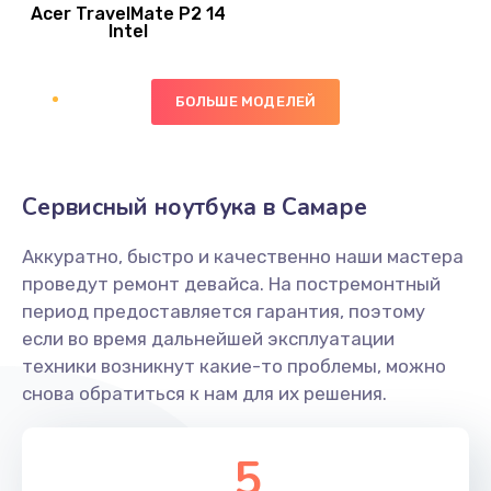
Acer TravelMate P2 14
950 руб.
Intel
Заказать
БОЛЬШЕ МОДЕЛЕЙ
Замена экрана
1095 руб.
Заказать
Сервисный ноутбука в Самаре
Замена северного моста
Аккуратно, быстро и качественно наши мастера
1950 руб.
проведут ремонт девайса. На постремонтный
Заказать
период предоставляется гарантия, поэтому
если во время дальнейшей эксплуатации
Ремонт цепей питания
техники возникнут какие-то проблемы, можно
снова обратиться к нам для их решения.
2500 руб.
Заказать
5
Замена жесткого диска