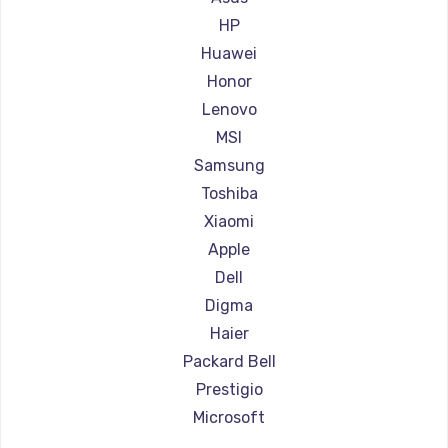
Ремонт ноутбуков Aorus
HP
Ремонт ноутбуков Maibenben
Huawei
Ремонт ноутбуков Getac
Honor
Ремонт ноутбуков Epson
Lenovo
Ремонт ноутбуков Philips
MSI
Ремонт ноутбуков LG
Samsung
Ремонт ноутбуков Panasonic
Toshiba
Ремонт ноутбуков Irbis
Xiaomi
Ремонт ноутбуков Thunderobot
Apple
Ремонт ноутбуков Hasee
Dell
Ремонт ноутбуков ZTE
Digma
Ремонт ноутбуков Hiper
Haier
Ремонт ноутбуков Evga
Packard Bell
Ремонт ноутбуков Google
Prestigio
Ремонт ноутбуков Echips
Microsoft
Ремонт ноутбуков Ardor
Alienware