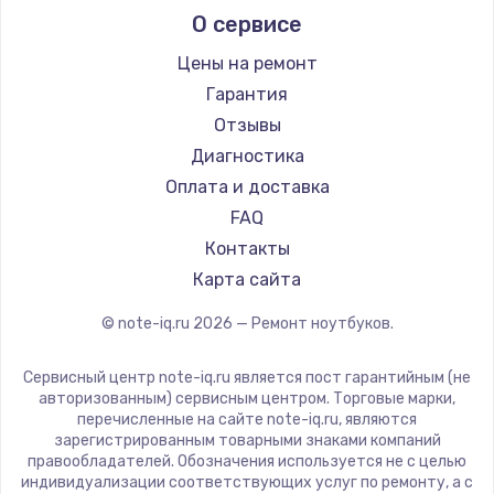
О сервисе
Ремонт ноутбуков Predator
Aquarius
Ремонт ноутбуков iru
Gigabyte
Цены на ремонт
Ремонт ноутбуков Machenike
Aorus
Гарантия
Ремонт ноутбуков DEXP
Maibenben
Отзывы
Ремонт ноутбуков Teclast
Getac
Диагностика
Ремонт ноутбуков CHUWI
Epson
Оплата и доставка
Ремонт ноутбуков Colorful
Philips
FAQ
LG
Контакты
Panasonic
Карта сайта
Irbis
© note-iq.ru
2026
— Ремонт ноутбуков.
Thunderobot
Hasee
Сервисный центр note-iq.ru является пост гарантийным (не
ZTE
авторизованным) сервисным центром. Торговые марки,
перечисленные на сайте note-iq.ru, являются
Hiper
зарегистрированным товарными знаками компаний
Evga
правообладателей. Обозначения используется не с целью
индивидуализации соответствующих услуг по ремонту, а с
Google