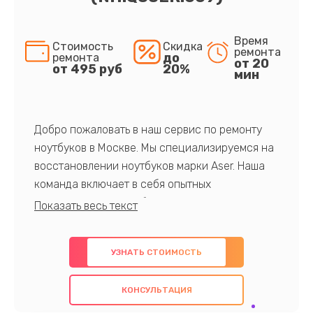
Время
Стоимость
Скидка
ремонта
до
ремонта
от 20
от 495 руб
20%
мин
Добро пожаловать в наш сервис по ремонту
ноутбуков в Москве. Мы специализируемся на
восстановлении ноутбуков марки Aser. Наша
команда включает в себя опытных
профессионалов с обширными знаниями и
многолетним опытом в данной области. Мы
предлагаем быстрый и качественный ремонт с
УЗНАТЬ СТОИМОСТЬ
использованием оригинальных компонентов, а
также гарантируем качество всех
КОНСУЛЬТАЦИЯ
проведенных работ. Наша цель - предоставить
клиентам надежное и профессиональное