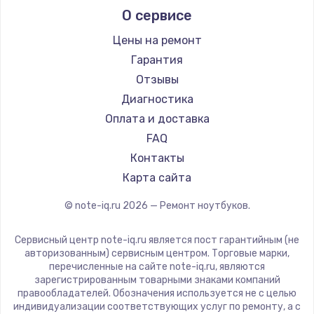
О сервисе
Ремонт ноутбуков Predator
Aquarius
Ремонт ноутбуков iru
Gigabyte
Цены на ремонт
Ремонт ноутбуков Machenike
Aorus
Гарантия
Ремонт ноутбуков DEXP
Maibenben
Отзывы
Ремонт ноутбуков Teclast
Getac
Диагностика
Ремонт ноутбуков CHUWI
Epson
Оплата и доставка
Ремонт ноутбуков Colorful
Philips
FAQ
LG
Контакты
Panasonic
Карта сайта
Irbis
© note-iq.ru
2026
— Ремонт ноутбуков.
Thunderobot
Hasee
Сервисный центр note-iq.ru является пост гарантийным (не
ZTE
авторизованным) сервисным центром. Торговые марки,
перечисленные на сайте note-iq.ru, являются
Hiper
зарегистрированным товарными знаками компаний
Evga
правообладателей. Обозначения используется не с целью
индивидуализации соответствующих услуг по ремонту, а с
Google