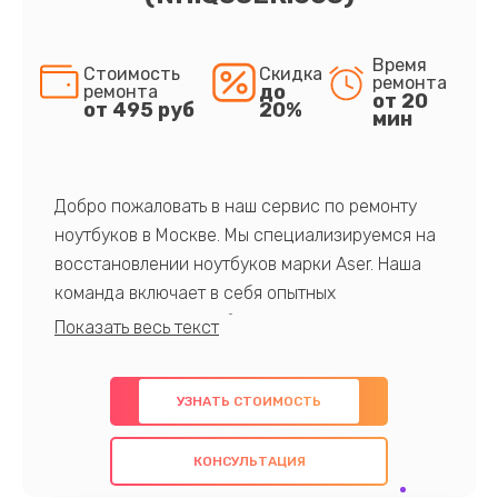
Время
Стоимость
Скидка
ремонта
до
ремонта
от 20
от 495 руб
20%
мин
Добро пожаловать в наш сервис по ремонту
ноутбуков в Москве. Мы специализируемся на
восстановлении ноутбуков марки Aser. Наша
команда включает в себя опытных
профессионалов с обширными знаниями и
многолетним опытом в данной области. Мы
предлагаем быстрый и качественный ремонт с
УЗНАТЬ СТОИМОСТЬ
использованием оригинальных компонентов, а
также гарантируем качество всех
КОНСУЛЬТАЦИЯ
проведенных работ. Наша цель - предоставить
клиентам надежное и профессиональное