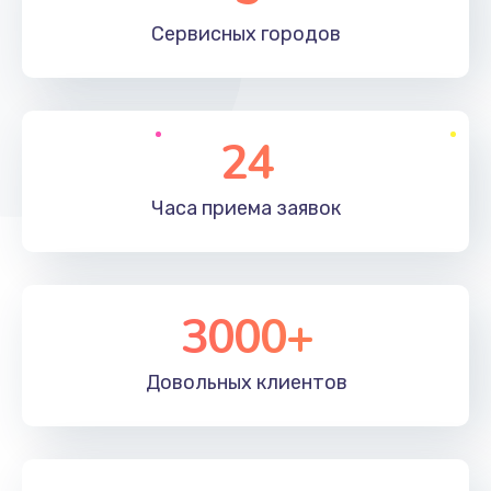
660 руб.
Сервисных
городов
Заказать
Установка драйверов
24
725 руб.
Заказать
Часа приема
заявок
Замена вебкамеры
1400 руб.
3000+
Заказать
Ремонт петель крышки
Довольных
клиентов
1190 руб.
Заказать