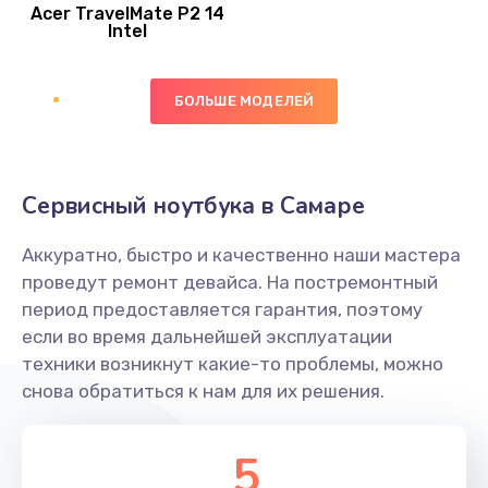
Acer TravelMate P2 14
950 руб.
Intel
Заказать
БОЛЬШЕ МОДЕЛЕЙ
Замена экрана
1095 руб.
Заказать
Сервисный ноутбука в Самаре
Замена северного моста
Аккуратно, быстро и качественно наши мастера
1950 руб.
проведут ремонт девайса. На постремонтный
Заказать
период предоставляется гарантия, поэтому
если во время дальнейшей эксплуатации
Ремонт цепей питания
техники возникнут какие-то проблемы, можно
снова обратиться к нам для их решения.
2500 руб.
Заказать
5
Замена жесткого диска