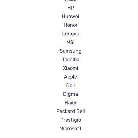
Ремонт ноутбуков Aorus
HP
Ремонт ноутбуков Maibenben
Huawei
Ремонт ноутбуков Getac
Honor
Ремонт ноутбуков Epson
Lenovo
Ремонт ноутбуков Philips
MSI
Ремонт ноутбуков LG
Samsung
Ремонт ноутбуков Panasonic
Toshiba
Ремонт ноутбуков Irbis
Xiaomi
Ремонт ноутбуков Thunderobot
Apple
Ремонт ноутбуков Hasee
Dell
Ремонт ноутбуков ZTE
Digma
Ремонт ноутбуков Hiper
Haier
Ремонт ноутбуков Evga
Packard Bell
Ремонт ноутбуков Google
Prestigio
Ремонт ноутбуков Echips
Microsoft
Ремонт ноутбуков Ardor
Alienware