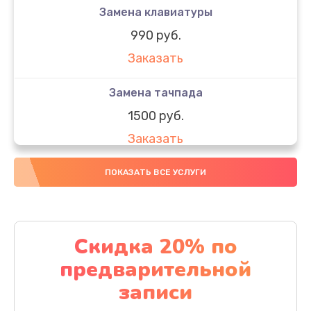
Замена клавиатуры
990 руб.
Заказать
Замена тачпада
1500 руб.
Заказать
Замена южного моста
ПОКАЗАТЬ ВСЕ УСЛУГИ
1950 руб.
Заказать
Скидка 20% по
Чистка от пыли
предварительной
1060 руб.
записи
Заказать