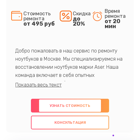
Время
Стоимость
Скидка
ремонта
до
ремонта
от 20
от 495 руб
20%
мин
Добро пожаловать в наш сервис по ремонту
ноутбуков в Москве. Мы специализируемся на
восстановлении ноутбуков марки Aser. Наша
команда включает в себя опытных
профессионалов с обширными знаниями и
многолетним опытом в данной области. Мы
предлагаем быстрый и качественный ремонт с
УЗНАТЬ СТОИМОСТЬ
использованием оригинальных компонентов, а
также гарантируем качество всех
КОНСУЛЬТАЦИЯ
проведенных работ. Наша цель - предоставить
клиентам надежное и профессиональное