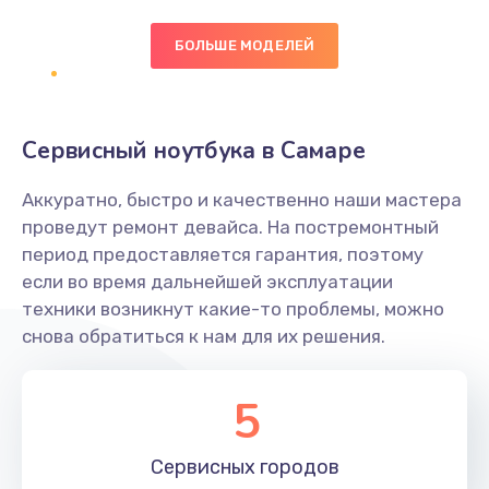
БОЛЬШЕ МОДЕЛЕЙ
Замена экрана
1095 руб.
Заказать
Сервисный ноутбука в Самаре
Замена северного моста
Аккуратно, быстро и качественно наши мастера
1950 руб.
проведут ремонт девайса. На постремонтный
Заказать
период предоставляется гарантия, поэтому
если во время дальнейшей эксплуатации
Ремонт цепей питания
техники возникнут какие-то проблемы, можно
снова обратиться к нам для их решения.
2500 руб.
Заказать
5
Замена жесткого диска
660 руб.
Сервисных
городов