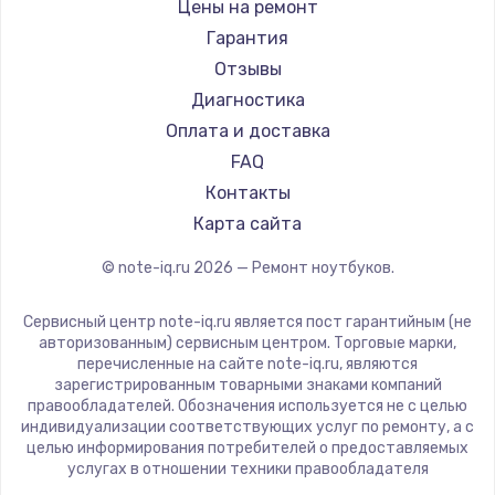
Gigabyte
Цены на ремонт
Ремонт ноутбуков Machenike
Aorus
Гарантия
Ремонт ноутбуков DEXP
Maibenben
Отзывы
Ремонт ноутбуков Teclast
Getac
Диагностика
Ремонт ноутбуков CHUWI
Epson
Оплата и доставка
Ремонт ноутбуков Colorful
Philips
FAQ
LG
Контакты
Panasonic
Карта сайта
Irbis
© note-iq.ru
2026
— Ремонт ноутбуков.
Thunderobot
Hasee
Сервисный центр note-iq.ru является пост гарантийным (не
ZTE
авторизованным) сервисным центром. Торговые марки,
перечисленные на сайте note-iq.ru, являются
Hiper
зарегистрированным товарными знаками компаний
Evga
правообладателей. Обозначения используется не с целью
индивидуализации соответствующих услуг по ремонту, а с
Google
целью информирования потребителей о предоставляемых
Echips
услугах в отношении техники правообладателя