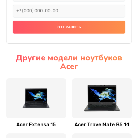
930 руб.
Заказать
Ремонт подсветки
1200 руб.
Заказать
Другие модели ноутбуков
Acer
Настройка BIOS
650 руб.
Заказать
Замена видеочипа
2500 руб.
Заказать
Acer Extensa 15
Acer TravelMate B5 14
Ремонт разъема питания