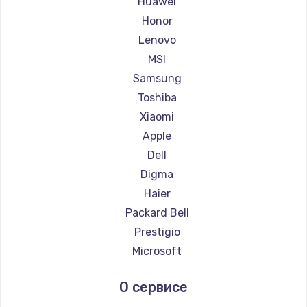
Huawei
Ремонт ноутбуков Getac
Honor
Ремонт ноутбуков Epson
Lenovo
Ремонт ноутбуков Philips
MSI
Ремонт ноутбуков LG
Samsung
Ремонт ноутбуков Panasonic
Toshiba
Ремонт ноутбуков Irbis
Xiaomi
Ремонт ноутбуков Thunderobot
Apple
Ремонт ноутбуков Hasee
Dell
Ремонт ноутбуков ZTE
Digma
Ремонт ноутбуков Hiper
Haier
Ремонт ноутбуков Evga
Packard Bell
Ремонт ноутбуков Google
Prestigio
Ремонт ноутбуков Echips
Microsoft
Ремонт ноутбуков Ardor
Alienware
О сервисе
Ремонт ноутбуков Predator
Aquarius
Ремонт ноутбуков iru