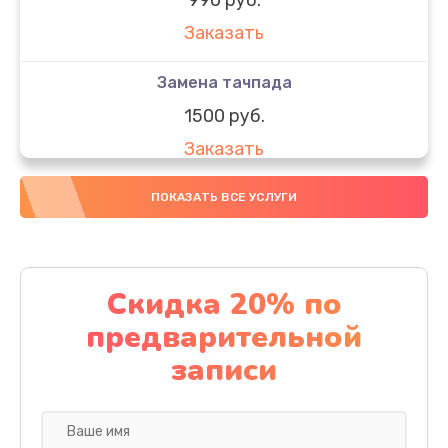
Заказать
Замена тачпада
1500 руб.
Заказать
Замена южного моста
ПОКАЗАТЬ ВСЕ УСЛУГИ
1950 руб.
Заказать
Скидка 20% по
Чистка от пыли
предварительной
1060 руб.
записи
Заказать
Настройка ОС