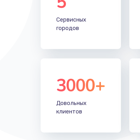
5
Настройка Wi-Fi
Сервисных
Замена HDMI
городов
3000+
Довольных
клиентов