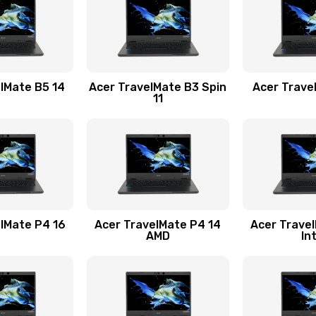
60 мин
3 года
30 мин
3 года
lMate B5 14
Acer TravelMate B3 Spin
Acer Trave
11
50 мин
3 года
60 мин
1 год
20 мин
3 года
lMate P4 16
Acer TravelMate P4 14
Acer Trave
AMD
In
20 мин
3 года
60 мин
2 года