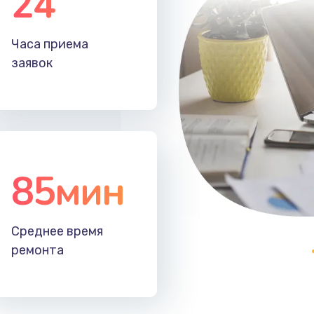
24
40 мин
3 года
Часа приема
30 мин
3 года
заявок
85мин
Среднее время
ремонта