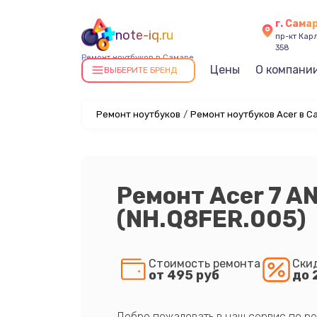
г. Сама
note-iq.ru
пр-кт Карл
358
Ремонт ноутбуков в Самаре
Цены
О компани
ВЫБЕРИТЕ БРЕНД
Ремонт ноутбуков
/
Ремонт ноутбуков Acer в С
Ремонт Acer 7 A
(NH.Q8FER.005)
Стоимость ремонта
Ски
от 495 руб
до 
Добро пожаловать в наш сервис по ре