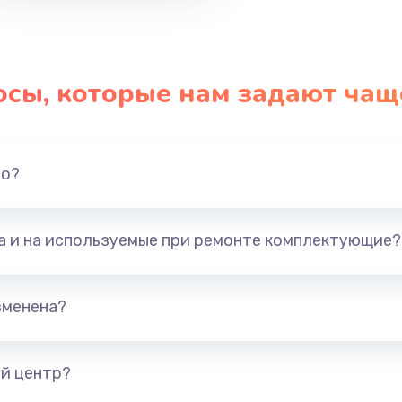
осы, которые нам задают чащ
но?
та и на используемые при ремонте комплектующие?
зменена?
й центр?