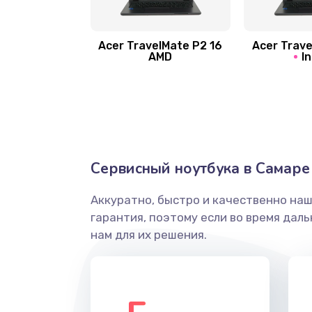
Замена шлейфа матрицы
Замена экрана
Acer TravelMate P2 16
Acer Trave
AMD
In
Замена северного моста
Ремонт цепей питания
Замена жесткого диска
Сервисный ноутбука в Самаре
Аккуратно, быстро и качественно на
Установка драйверов
гарантия, поэтому если во время дал
нам для их решения.
Замена вебкамеры
Ремонт петель крышки