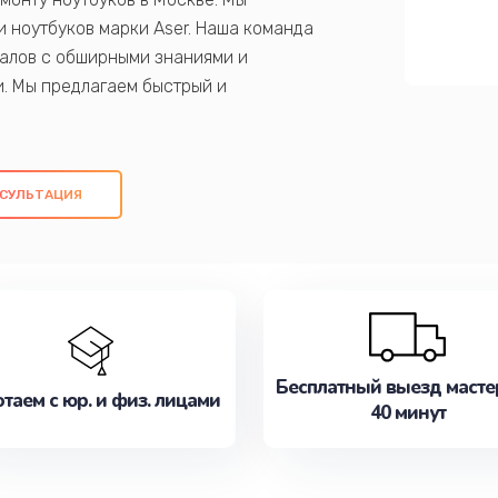
 ноутбуков марки Aser. Наша команда
алов с обширными знаниями и
и. Мы предлагаем быстрый и
ем оригинальных компонентов, а также
ых работ. Наша цель - предоставить
ое обслуживание, удовлетворяя их
СУЛЬТАЦИЯ
медлите записаться на ремонт уже
Бесплатный выезд масте
таем с юр. и физ. лицами
40 минут