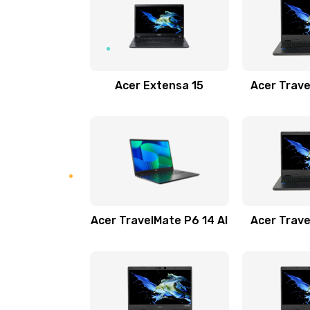
Замена USB порта
Замена звуковой карты
Acer Extensa 15
Acer Trave
Замена микрофона
Замена оперативной памяти
Замена процессора
Acer TravelMate P6 14 AI
Acer Trave
Замена системы охлаждения
Замена термопасты