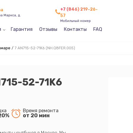
+7 (846) 219-26-
ра
57
а Маркса, д.
Мобильный номер
и
Гарантия
Отзывы
Контакты
FAQ
амаре
/
7 AN715-52-71K6 (NH.Q8FER.005)
N715-52-71K6
дка
Время ремонта
20%
от 20 мин
монту ноутбуков в Москве. Мы