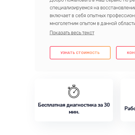
специализируемся на восстановлении
включает в себя опытных профессион
многолетним опытом в данной област
качественный ремонт с использовани
гарантируем качество всех проведенн
клиентам надежное и профессиональн
УЗНАТЬ СТОИМОСТЬ
КОН
потребности наилучшим образом. Не 
сейчас!
Бесплатная диагностика за 30
Рабо
мин.