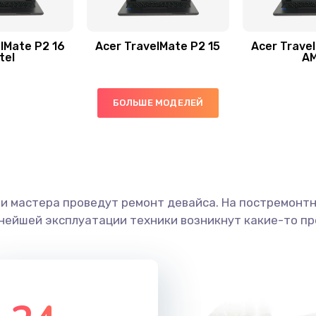
30 мин
3 года
40 мин
2 года
lMate P2 16
Acer TravelMate P2 15
Acer Trave
tel
A
30 мин
3 года
БОЛЬШЕ МОДЕЛЕЙ
50 мин
2 года
60 мин
1 год
ши мастера проведут ремонт девайса. На постремонт
60 мин
2 года
ьнейшей эксплуатации техники возникнут какие-то пр
50 мин
2 года
50 мин
1 год