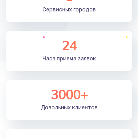
660 руб.
Сервисных
городов
Заказать
Установка драйверов
24
725 руб.
Заказать
Часа приема
заявок
Замена вебкамеры
1400 руб.
3000+
Заказать
Ремонт петель крышки
Довольных
клиентов
1190 руб.
Заказать