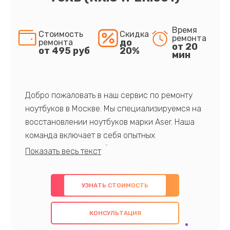
Время
Стоимость
Скидка
ремонта
до
ремонта
от 20
от 495 руб
20%
мин
Добро пожаловать в наш сервис по ремонту
ноутбуков в Москве. Мы специализируемся на
восстановлении ноутбуков марки Aser. Наша
команда включает в себя опытных
профессионалов с обширными знаниями и
многолетним опытом в данной области. Мы
предлагаем быстрый и качественный ремонт с
УЗНАТЬ СТОИМОСТЬ
использованием оригинальных компонентов, а
также гарантируем качество всех
КОНСУЛЬТАЦИЯ
проведенных работ. Наша цель - предоставить
клиентам надежное и профессиональное