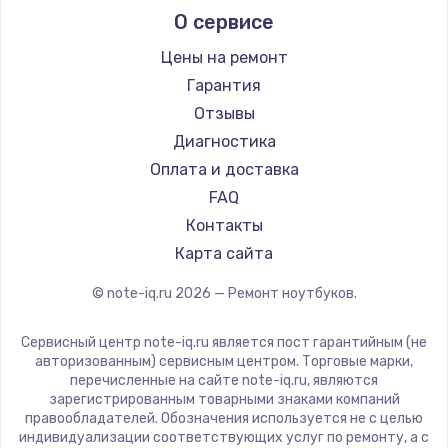
О сервисе
Ремонт ноутбуков Predator
Aquarius
Ремонт ноутбуков iru
Gigabyte
Цены на ремонт
Ремонт ноутбуков Machenike
Aorus
Гарантия
Ремонт ноутбуков DEXP
Maibenben
Отзывы
Ремонт ноутбуков Teclast
Getac
Диагностика
Ремонт ноутбуков CHUWI
Epson
Оплата и доставка
Ремонт ноутбуков Colorful
Philips
FAQ
LG
Контакты
Panasonic
Карта сайта
Irbis
© note-iq.ru
2026
— Ремонт ноутбуков.
Thunderobot
Hasee
Сервисный центр note-iq.ru является пост гарантийным (не
ZTE
авторизованным) сервисным центром. Торговые марки,
перечисленные на сайте note-iq.ru, являются
Hiper
зарегистрированным товарными знаками компаний
Evga
правообладателей. Обозначения используется не с целью
индивидуализации соответствующих услуг по ремонту, а с
Google