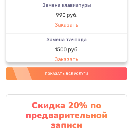
Замена клавиатуры
990 руб.
Заказать
Замена тачпада
1500 руб.
Заказать
Замена южного моста
ПОКАЗАТЬ ВСЕ УСЛУГИ
1950 руб.
Заказать
Скидка 20% по
Чистка от пыли
предварительной
1060 руб.
записи
Заказать