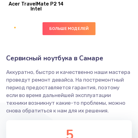
Acer TravelMate P2 14
950 руб.
Intel
Заказать
БОЛЬШЕ МОДЕЛЕЙ
Замена экрана
1095 руб.
Заказать
Сервисный ноутбука в Самаре
Замена северного моста
Аккуратно, быстро и качественно наши мастера
1950 руб.
проведут ремонт девайса. На постремонтный
Заказать
период предоставляется гарантия, поэтому
если во время дальнейшей эксплуатации
Ремонт цепей питания
техники возникнут какие-то проблемы, можно
снова обратиться к нам для их решения.
2500 руб.
Заказать
5
Замена жесткого диска