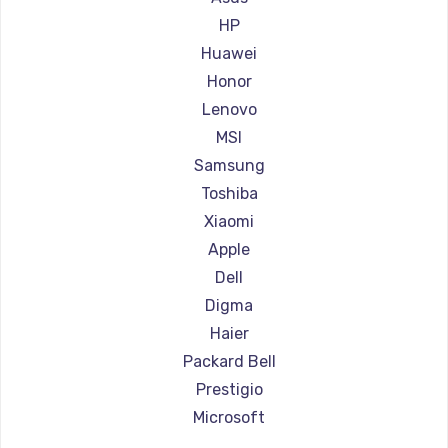
Ремонт ноутбуков Aorus
HP
Ремонт ноутбуков Maibenben
Huawei
Ремонт ноутбуков Getac
Honor
Ремонт ноутбуков Epson
Lenovo
Ремонт ноутбуков Philips
MSI
Ремонт ноутбуков LG
Samsung
Ремонт ноутбуков Panasonic
Toshiba
Ремонт ноутбуков Irbis
Xiaomi
Ремонт ноутбуков Thunderobot
Apple
Ремонт ноутбуков Hasee
Dell
Ремонт ноутбуков ZTE
Digma
Ремонт ноутбуков Hiper
Haier
Ремонт ноутбуков Evga
Packard Bell
Ремонт ноутбуков Google
Prestigio
Ремонт ноутбуков Echips
Microsoft
Ремонт ноутбуков Ardor
Alienware