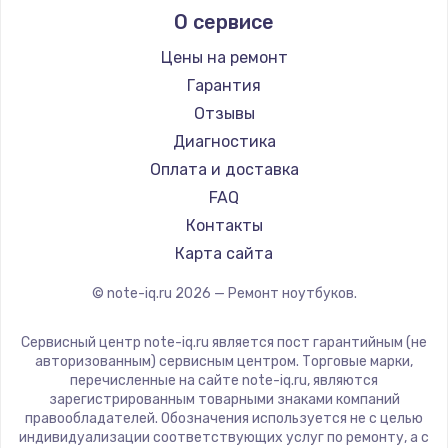
О сервисе
Ремонт ноутбуков Predator
Aquarius
Ремонт ноутбуков iru
Gigabyte
Цены на ремонт
Ремонт ноутбуков Machenike
Aorus
Гарантия
Ремонт ноутбуков DEXP
Maibenben
Отзывы
Ремонт ноутбуков Teclast
Getac
Диагностика
Ремонт ноутбуков CHUWI
Epson
Оплата и доставка
Ремонт ноутбуков Colorful
Philips
FAQ
LG
Контакты
Panasonic
Карта сайта
Irbis
© note-iq.ru
2026
— Ремонт ноутбуков.
Thunderobot
Hasee
Сервисный центр note-iq.ru является пост гарантийным (не
ZTE
авторизованным) сервисным центром. Торговые марки,
перечисленные на сайте note-iq.ru, являются
Hiper
зарегистрированным товарными знаками компаний
Evga
правообладателей. Обозначения используется не с целью
индивидуализации соответствующих услуг по ремонту, а с
Google