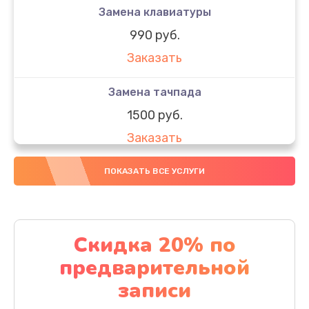
Замена клавиатуры
990 руб.
Заказать
Замена тачпада
1500 руб.
Заказать
Замена южного моста
ПОКАЗАТЬ ВСЕ УСЛУГИ
1950 руб.
Заказать
Скидка 20% по
Чистка от пыли
предварительной
1060 руб.
записи
Заказать