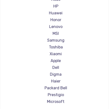
Ремонт ноутбуков Aorus
HP
Ремонт ноутбуков Maibenben
Huawei
Ремонт ноутбуков Getac
Honor
Ремонт ноутбуков Epson
Lenovo
Ремонт ноутбуков Philips
MSI
Ремонт ноутбуков LG
Samsung
Ремонт ноутбуков Panasonic
Toshiba
Ремонт ноутбуков Irbis
Xiaomi
Ремонт ноутбуков Thunderobot
Apple
Ремонт ноутбуков Hasee
Dell
Ремонт ноутбуков ZTE
Digma
Ремонт ноутбуков Hiper
Haier
Ремонт ноутбуков Evga
Packard Bell
Ремонт ноутбуков Google
Prestigio
Ремонт ноутбуков Echips
Microsoft
Ремонт ноутбуков Ardor
Alienware