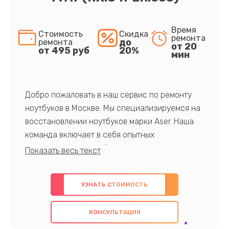
Время
Стоимость
Скидка
ремонта
до
ремонта
от 20
от 495 руб
20%
мин
Добро пожаловать в наш сервис по ремонту
ноутбуков в Москве. Мы специализируемся на
восстановлении ноутбуков марки Aser. Наша
команда включает в себя опытных
профессионалов с обширными знаниями и
многолетним опытом в данной области. Мы
предлагаем быстрый и качественный ремонт с
УЗНАТЬ СТОИМОСТЬ
использованием оригинальных компонентов, а
также гарантируем качество всех
КОНСУЛЬТАЦИЯ
проведенных работ. Наша цель - предоставить
клиентам надежное и профессиональное