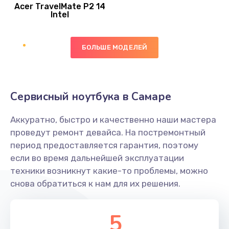
Acer TravelMate P2 14
950 руб.
Intel
Заказать
БОЛЬШЕ МОДЕЛЕЙ
Замена экрана
1095 руб.
Заказать
Сервисный ноутбука в Самаре
Замена северного моста
Аккуратно, быстро и качественно наши мастера
1950 руб.
проведут ремонт девайса. На постремонтный
Заказать
период предоставляется гарантия, поэтому
если во время дальнейшей эксплуатации
Ремонт цепей питания
техники возникнут какие-то проблемы, можно
снова обратиться к нам для их решения.
2500 руб.
Заказать
5
Замена жесткого диска