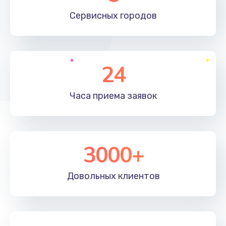
660 руб.
Сервисных
городов
Заказать
Установка драйверов
24
725 руб.
Заказать
Часа приема
заявок
Замена вебкамеры
1400 руб.
3000+
Заказать
Ремонт петель крышки
Довольных
клиентов
1190 руб.
Заказать