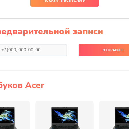
ПОКАЗАТЬ ВСЕ УСЛУГИ
60 мин
3 года
60 мин
3 года
редварительной записи
50 мин
2 года
30 мин
3 года
40 мин
2 года
буков Acer
50 мин
2 года
40 мин
2 года
40 мин
3 года