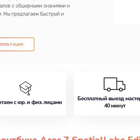
алов с обширными знаниями и
и. Мы предлагаем быстрый и
ем оригинальных компонентов, а также
ых работ. Наша цель - предоставить
ое обслуживание, удовлетворяя их
СУЛЬТАЦИЯ
медлите записаться на ремонт уже
Бесплатный выезд масте
таем с юр. и физ. лицами
40 минут