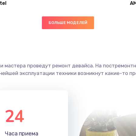
tel
A
20 мин
1 год
БОЛЬШЕ МОДЕЛЕЙ
60 мин
3 года
20 мин
3 года
ши мастера проведут ремонт девайса. На постремонт
40 мин
2 года
ьнейшей эксплуатации техники возникнут какие-то пр
30 мин
3 года
40 мин
2 года
24
30 мин
3 года
Часа приема
40 мин
3 года