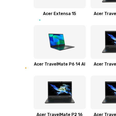
Замена звуковой карты
Acer Extensa 15
Acer Trave
Замена микрофона
Замена оперативной памяти
Замена процессора
Acer TravelMate P6 14 AI
Acer Trave
Замена системы охлаждения
Замена термопасты
Замена шлейфа матрицы
Замена экрана
Acer TravelMate P2 16
Acer Trave