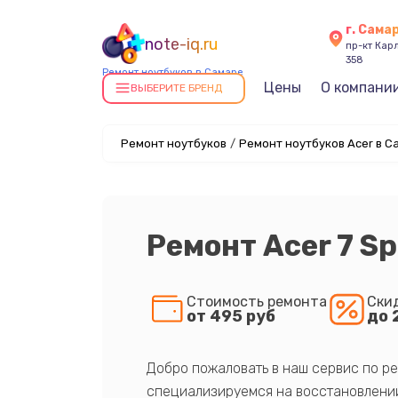
г. Сама
note-iq.ru
пр-кт Карл
358
Ремонт ноутбуков в Самаре
Цены
О компани
ВЫБЕРИТЕ БРЕНД
Ремонт ноутбуков
/
Ремонт ноутбуков Acer в С
Ремонт Acer 7 Sp
Стоимость ремонта
Ски
от 495 руб
до 
Добро пожаловать в наш сервис по ре
специализируемся на восстановлении