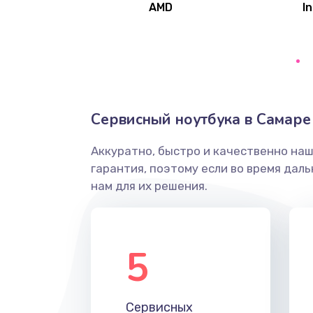
AMD
In
Замена северного моста
Ремонт цепей питания
Замена жесткого диска
Сервисный ноутбука в Самаре
Аккуратно, быстро и качественно на
Установка драйверов
гарантия, поэтому если во время дал
нам для их решения.
Замена вебкамеры
Ремонт петель крышки
5
Настройка Wi-Fi
Сервисных
Замена HDMI