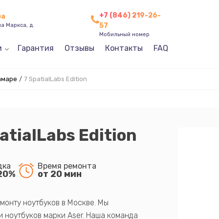
+7 (846) 219-26-
ра
57
а Маркса, д.
Мобильный номер
и
Гарантия
Отзывы
Контакты
FAQ
амаре
/
7 SpatialLabs Edition
atialLabs Edition
дка
Время ремонта
20%
от 20 мин
монту ноутбуков в Москве. Мы
 ноутбуков марки Aser. Наша команда