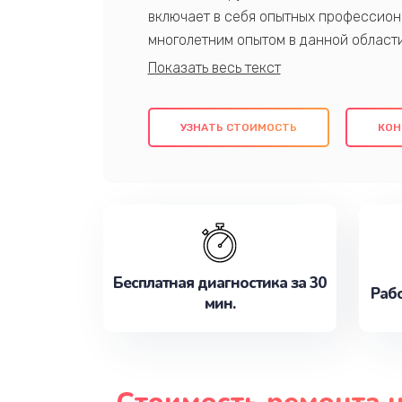
включает в себя опытных профессион
многолетним опытом в данной област
качественный ремонт с использовани
гарантируем качество всех проведенн
клиентам надежное и профессиональн
УЗНАТЬ СТОИМОСТЬ
КОН
потребности наилучшим образом. Не 
сейчас!
Бесплатная диагностика за 30
Рабо
мин.