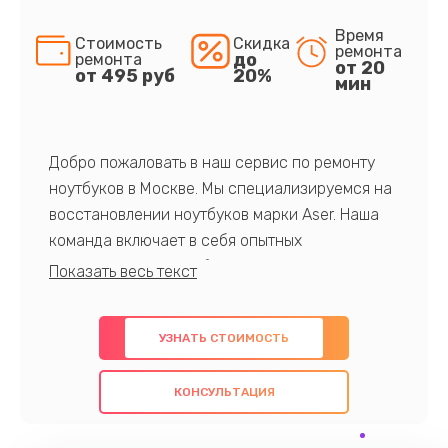
Время
Стоимость
Скидка
ремонта
до
ремонта
от 20
от 495 руб
20%
мин
Добро пожаловать в наш сервис по ремонту
ноутбуков в Москве. Мы специализируемся на
восстановлении ноутбуков марки Aser. Наша
команда включает в себя опытных
профессионалов с обширными знаниями и
многолетним опытом в данной области. Мы
предлагаем быстрый и качественный ремонт с
УЗНАТЬ СТОИМОСТЬ
использованием оригинальных компонентов, а
также гарантируем качество всех
КОНСУЛЬТАЦИЯ
проведенных работ. Наша цель - предоставить
клиентам надежное и профессиональное