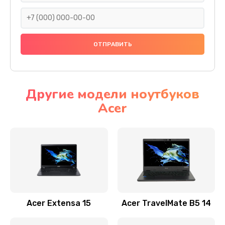
930 руб.
Заказать
Ремонт подсветки
1200 руб.
Заказать
Другие модели ноутбуков
Acer
Настройка BIOS
650 руб.
Заказать
Замена видеочипа
2500 руб.
Заказать
Acer Extensa 15
Acer TravelMate B5 14
Ремонт разъема питания