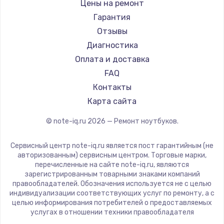
Gigabyte
Цены на ремонт
Ремонт ноутбуков Machenike
Aorus
Гарантия
Ремонт ноутбуков DEXP
Maibenben
Отзывы
Ремонт ноутбуков Teclast
Getac
Диагностика
Ремонт ноутбуков CHUWI
Epson
Оплата и доставка
Ремонт ноутбуков Colorful
Philips
FAQ
LG
Контакты
Panasonic
Карта сайта
Irbis
© note-iq.ru
2026
— Ремонт ноутбуков.
Thunderobot
Hasee
Сервисный центр note-iq.ru является пост гарантийным (не
ZTE
авторизованным) сервисным центром. Торговые марки,
перечисленные на сайте note-iq.ru, являются
Hiper
зарегистрированным товарными знаками компаний
Evga
правообладателей. Обозначения используется не с целью
индивидуализации соответствующих услуг по ремонту, а с
Google
целью информирования потребителей о предоставляемых
Echips
услугах в отношении техники правообладателя