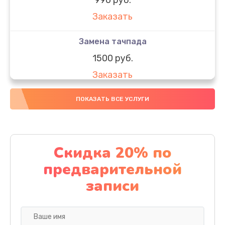
Заказать
Замена тачпада
1500 руб.
Заказать
Замена южного моста
ПОКАЗАТЬ ВСЕ УСЛУГИ
1950 руб.
Заказать
Скидка 20% по
Чистка от пыли
предварительной
1060 руб.
записи
Заказать
Настройка ОС