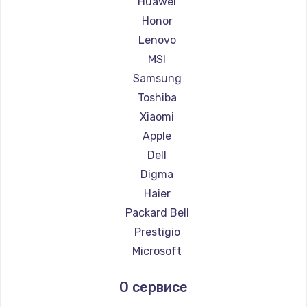
Huawei
Ремонт ноутбуков Getac
Honor
Ремонт ноутбуков Epson
Lenovo
Ремонт ноутбуков Philips
MSI
Ремонт ноутбуков LG
Samsung
Ремонт ноутбуков Panasonic
Toshiba
Ремонт ноутбуков Irbis
Xiaomi
Ремонт ноутбуков Thunderobot
Apple
Ремонт ноутбуков Hasee
Dell
Ремонт ноутбуков ZTE
Digma
Ремонт ноутбуков Hiper
Haier
Ремонт ноутбуков Evga
Packard Bell
Ремонт ноутбуков Google
Prestigio
Ремонт ноутбуков Echips
Microsoft
Ремонт ноутбуков Ardor
Alienware
О сервисе
Ремонт ноутбуков Predator
Aquarius
Ремонт ноутбуков iru