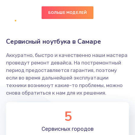
БОЛЬШЕ МОДЕЛЕЙ
Замена экрана
1095 руб.
Заказать
Сервисный ноутбука в Самаре
Замена северного моста
Аккуратно, быстро и качественно наши мастера
1950 руб.
проведут ремонт девайса. На постремонтный
Заказать
период предоставляется гарантия, поэтому
если во время дальнейшей эксплуатации
Ремонт цепей питания
техники возникнут какие-то проблемы, можно
снова обратиться к нам для их решения.
2500 руб.
Заказать
5
Замена жесткого диска
660 руб.
Сервисных
городов