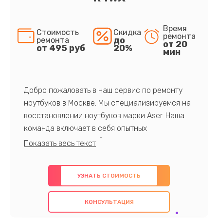
Время
Стоимость
Скидка
ремонта
до
ремонта
от 20
от 495 руб
20%
мин
Добро пожаловать в наш сервис по ремонту
ноутбуков в Москве. Мы специализируемся на
восстановлении ноутбуков марки Aser. Наша
команда включает в себя опытных
профессионалов с обширными знаниями и
многолетним опытом в данной области. Мы
предлагаем быстрый и качественный ремонт с
УЗНАТЬ СТОИМОСТЬ
использованием оригинальных компонентов, а
также гарантируем качество всех
КОНСУЛЬТАЦИЯ
проведенных работ. Наша цель - предоставить
клиентам надежное и профессиональное