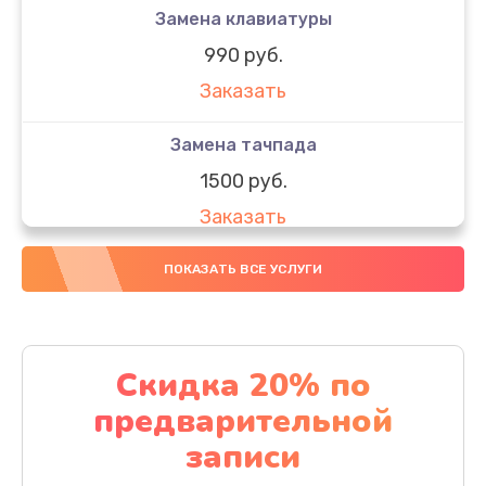
Замена клавиатуры
990 руб.
Заказать
Замена тачпада
1500 руб.
Заказать
Замена южного моста
ПОКАЗАТЬ ВСЕ УСЛУГИ
1950 руб.
Заказать
Скидка 20% по
Чистка от пыли
предварительной
1060 руб.
записи
Заказать