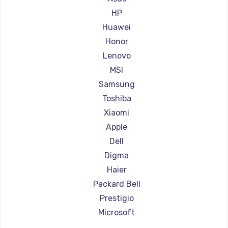
Ремонт ноутбуков Aorus
HP
Ремонт ноутбуков Maibenben
Huawei
Ремонт ноутбуков Getac
Honor
Ремонт ноутбуков Epson
Lenovo
Ремонт ноутбуков Philips
MSI
Ремонт ноутбуков LG
Samsung
Ремонт ноутбуков Panasonic
Toshiba
Ремонт ноутбуков Irbis
Xiaomi
Ремонт ноутбуков Thunderobot
Apple
Ремонт ноутбуков Hasee
Dell
Ремонт ноутбуков ZTE
Digma
Ремонт ноутбуков Hiper
Haier
Ремонт ноутбуков Evga
Packard Bell
Ремонт ноутбуков Google
Prestigio
Ремонт ноутбуков Echips
Microsoft
Ремонт ноутбуков Ardor
Alienware