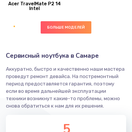
Acer TravelMate P2 14
950 руб.
Intel
Заказать
БОЛЬШЕ МОДЕЛЕЙ
Замена экрана
1095 руб.
Заказать
Сервисный ноутбука в Самаре
Замена северного моста
Аккуратно, быстро и качественно наши мастера
1950 руб.
проведут ремонт девайса. На постремонтный
Заказать
период предоставляется гарантия, поэтому
если во время дальнейшей эксплуатации
Ремонт цепей питания
техники возникнут какие-то проблемы, можно
снова обратиться к нам для их решения.
2500 руб.
Заказать
5
Замена жесткого диска