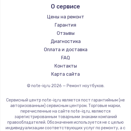
О сервисе
Ремонт ноутбуков Predator
Aquarius
Ремонт ноутбуков iru
Gigabyte
Цены на ремонт
Ремонт ноутбуков Machenike
Aorus
Гарантия
Ремонт ноутбуков DEXP
Maibenben
Отзывы
Ремонт ноутбуков Teclast
Getac
Диагностика
Ремонт ноутбуков CHUWI
Epson
Оплата и доставка
Ремонт ноутбуков Colorful
Philips
FAQ
LG
Контакты
Panasonic
Карта сайта
Irbis
© note-iq.ru
2026
— Ремонт ноутбуков.
Thunderobot
Hasee
Сервисный центр note-iq.ru является пост гарантийным (не
ZTE
авторизованным) сервисным центром. Торговые марки,
перечисленные на сайте note-iq.ru, являются
Hiper
зарегистрированным товарными знаками компаний
Evga
правообладателей. Обозначения используется не с целью
индивидуализации соответствующих услуг по ремонту, а с
Google