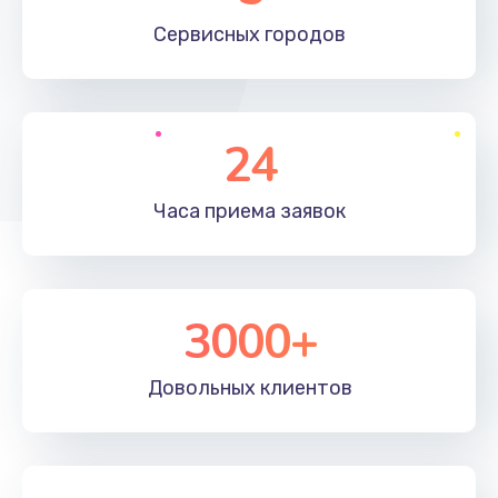
660 руб.
Сервисных
городов
Заказать
Установка драйверов
24
725 руб.
Заказать
Часа приема
заявок
Замена вебкамеры
1400 руб.
3000+
Заказать
Ремонт петель крышки
Довольных
клиентов
1190 руб.
Заказать