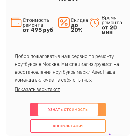
Время
Стоимость
Скидка
ремонта
до
ремонта
от 20
от 495 руб
20%
мин
Добро пожаловать в наш сервис по ремонту
ноутбуков в Москве. Мы специализируемся на
восстановлении ноутбуков марки Aser. Наша
команда включает в себя опытных
профессионалов с обширными знаниями и
многолетним опытом в данной области. Мы
предлагаем быстрый и качественный ремонт с
УЗНАТЬ СТОИМОСТЬ
использованием оригинальных компонентов, а
также гарантируем качество всех
КОНСУЛЬТАЦИЯ
проведенных работ. Наша цель - предоставить
клиентам надежное и профессиональное