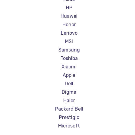
Ремонт ноутбуков Aorus
HP
Ремонт ноутбуков Maibenben
Huawei
Ремонт ноутбуков Getac
Honor
Ремонт ноутбуков Epson
Lenovo
Ремонт ноутбуков Philips
MSI
Ремонт ноутбуков LG
Samsung
Ремонт ноутбуков Panasonic
Toshiba
Ремонт ноутбуков Irbis
Xiaomi
Ремонт ноутбуков Thunderobot
Apple
Ремонт ноутбуков Hasee
Dell
Ремонт ноутбуков ZTE
Digma
Ремонт ноутбуков Hiper
Haier
Ремонт ноутбуков Evga
Packard Bell
Ремонт ноутбуков Google
Prestigio
Ремонт ноутбуков Echips
Microsoft
Ремонт ноутбуков Ardor
Alienware