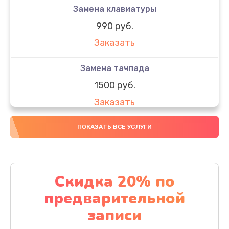
Замена клавиатуры
990 руб.
Заказать
Замена тачпада
1500 руб.
Заказать
Замена южного моста
ПОКАЗАТЬ ВСЕ УСЛУГИ
1950 руб.
Заказать
Скидка 20% по
Чистка от пыли
предварительной
1060 руб.
записи
Заказать