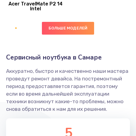
Acer TravelMate P2 14
950 руб.
Intel
Заказать
БОЛЬШЕ МОДЕЛЕЙ
Замена экрана
1095 руб.
Заказать
Сервисный ноутбука в Самаре
Замена северного моста
Аккуратно, быстро и качественно наши мастера
1950 руб.
проведут ремонт девайса. На постремонтный
Заказать
период предоставляется гарантия, поэтому
если во время дальнейшей эксплуатации
Ремонт цепей питания
техники возникнут какие-то проблемы, можно
снова обратиться к нам для их решения.
2500 руб.
Заказать
5
Замена жесткого диска