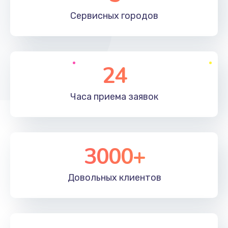
660 руб.
Сервисных
городов
Заказать
Установка драйверов
24
725 руб.
Заказать
Часа приема
заявок
Замена вебкамеры
1400 руб.
3000+
Заказать
Ремонт петель крышки
Довольных
клиентов
1190 руб.
Заказать