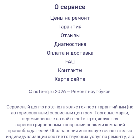
О сервисе
Ремонт ноутбуков Predator
Aquarius
Ремонт ноутбуков iru
Gigabyte
Цены на ремонт
Ремонт ноутбуков Machenike
Aorus
Гарантия
Ремонт ноутбуков DEXP
Maibenben
Отзывы
Ремонт ноутбуков Teclast
Getac
Диагностика
Ремонт ноутбуков CHUWI
Epson
Оплата и доставка
Ремонт ноутбуков Colorful
Philips
FAQ
LG
Контакты
Panasonic
Карта сайта
Irbis
© note-iq.ru
2026
— Ремонт ноутбуков.
Thunderobot
Hasee
Сервисный центр note-iq.ru является пост гарантийным (не
ZTE
авторизованным) сервисным центром. Торговые марки,
перечисленные на сайте note-iq.ru, являются
Hiper
зарегистрированным товарными знаками компаний
Evga
правообладателей. Обозначения используется не с целью
индивидуализации соответствующих услуг по ремонту, а с
Google