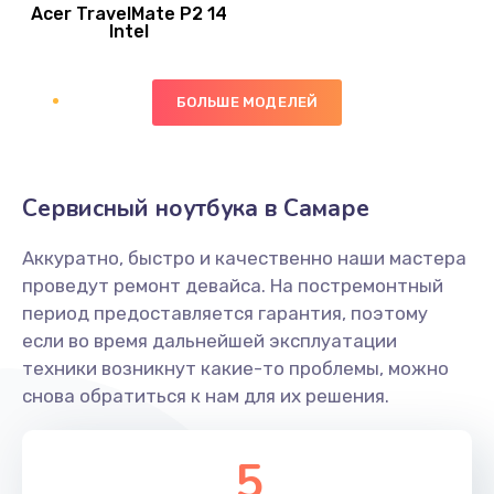
Acer TravelMate P2 14
950 руб.
Intel
Заказать
БОЛЬШЕ МОДЕЛЕЙ
Замена экрана
1095 руб.
Заказать
Сервисный ноутбука в Самаре
Замена северного моста
Аккуратно, быстро и качественно наши мастера
1950 руб.
проведут ремонт девайса. На постремонтный
Заказать
период предоставляется гарантия, поэтому
если во время дальнейшей эксплуатации
Ремонт цепей питания
техники возникнут какие-то проблемы, можно
снова обратиться к нам для их решения.
2500 руб.
Заказать
5
Замена жесткого диска