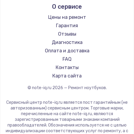
О сервисе
Ремонт ноутбуков Predator
Aquarius
Ремонт ноутбуков iru
Gigabyte
Цены на ремонт
Ремонт ноутбуков Machenike
Aorus
Гарантия
Ремонт ноутбуков DEXP
Maibenben
Отзывы
Ремонт ноутбуков Teclast
Getac
Диагностика
Ремонт ноутбуков CHUWI
Epson
Оплата и доставка
Ремонт ноутбуков Colorful
Philips
FAQ
LG
Контакты
Panasonic
Карта сайта
Irbis
© note-iq.ru
2026
— Ремонт ноутбуков.
Thunderobot
Hasee
Сервисный центр note-iq.ru является пост гарантийным (не
ZTE
авторизованным) сервисным центром. Торговые марки,
перечисленные на сайте note-iq.ru, являются
Hiper
зарегистрированным товарными знаками компаний
Evga
правообладателей. Обозначения используется не с целью
индивидуализации соответствующих услуг по ремонту, а с
Google