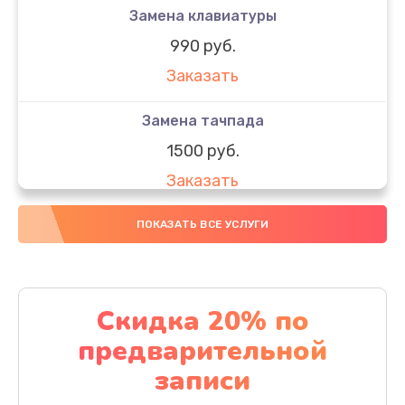
Замена клавиатуры
990 руб.
Заказать
Замена тачпада
1500 руб.
Заказать
Замена южного моста
ПОКАЗАТЬ ВСЕ УСЛУГИ
1950 руб.
Заказать
Скидка 20% по
Чистка от пыли
предварительной
1060 руб.
записи
Заказать