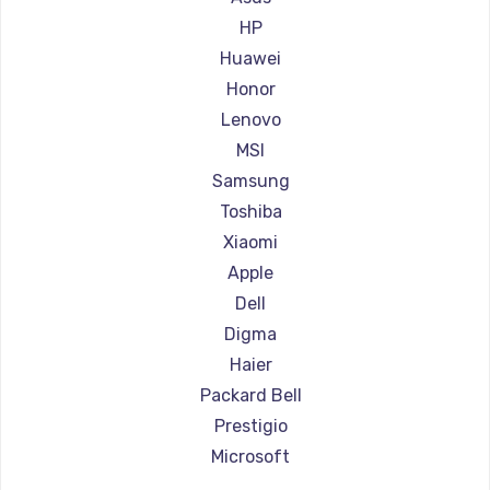
Ремонт ноутбуков Aorus
HP
Ремонт ноутбуков Maibenben
Huawei
Ремонт ноутбуков Getac
Honor
Ремонт ноутбуков Epson
Lenovo
Ремонт ноутбуков Philips
MSI
Ремонт ноутбуков LG
Samsung
Ремонт ноутбуков Panasonic
Toshiba
Ремонт ноутбуков Irbis
Xiaomi
Ремонт ноутбуков Thunderobot
Apple
Ремонт ноутбуков Hasee
Dell
Ремонт ноутбуков ZTE
Digma
Ремонт ноутбуков Hiper
Haier
Ремонт ноутбуков Evga
Packard Bell
Ремонт ноутбуков Google
Prestigio
Ремонт ноутбуков Echips
Microsoft
Ремонт ноутбуков Ardor
Alienware