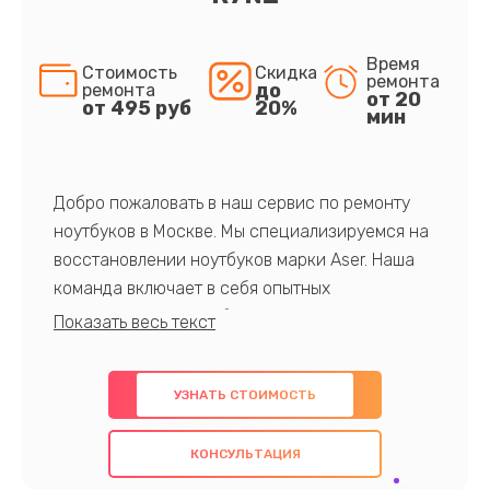
Время
Стоимость
Скидка
ремонта
до
ремонта
от 20
от 495 руб
20%
мин
Добро пожаловать в наш сервис по ремонту
ноутбуков в Москве. Мы специализируемся на
восстановлении ноутбуков марки Aser. Наша
команда включает в себя опытных
профессионалов с обширными знаниями и
многолетним опытом в данной области. Мы
предлагаем быстрый и качественный ремонт с
УЗНАТЬ СТОИМОСТЬ
использованием оригинальных компонентов, а
также гарантируем качество всех
КОНСУЛЬТАЦИЯ
проведенных работ. Наша цель - предоставить
клиентам надежное и профессиональное