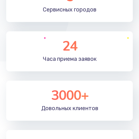
660 руб.
Сервисных
городов
Заказать
Установка драйверов
24
725 руб.
Заказать
Часа приема
заявок
Замена вебкамеры
1400 руб.
3000+
Заказать
Ремонт петель крышки
Довольных
клиентов
1190 руб.
Заказать