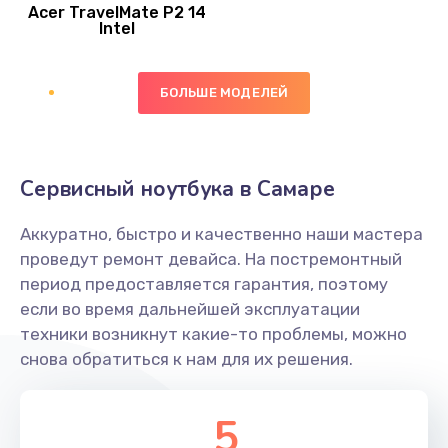
Acer TravelMate P2 14
950 руб.
Intel
Заказать
БОЛЬШЕ МОДЕЛЕЙ
Замена экрана
1095 руб.
Заказать
Сервисный ноутбука в Самаре
Замена северного моста
Аккуратно, быстро и качественно наши мастера
1950 руб.
проведут ремонт девайса. На постремонтный
Заказать
период предоставляется гарантия, поэтому
если во время дальнейшей эксплуатации
Ремонт цепей питания
техники возникнут какие-то проблемы, можно
снова обратиться к нам для их решения.
2500 руб.
Заказать
5
Замена жесткого диска