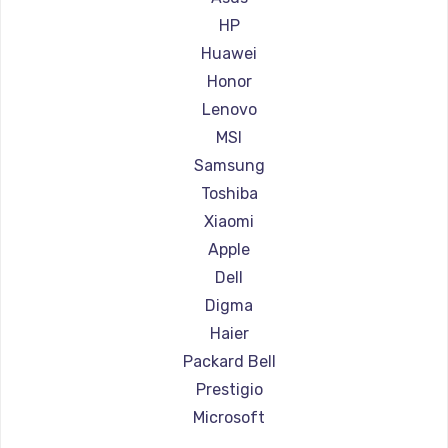
Ремонт ноутбуков Aorus
HP
Ремонт ноутбуков Maibenben
Huawei
Ремонт ноутбуков Getac
Honor
Ремонт ноутбуков Epson
Lenovo
Ремонт ноутбуков Philips
MSI
Ремонт ноутбуков LG
Samsung
Ремонт ноутбуков Panasonic
Toshiba
Ремонт ноутбуков Irbis
Xiaomi
Ремонт ноутбуков Thunderobot
Apple
Ремонт ноутбуков Hasee
Dell
Ремонт ноутбуков ZTE
Digma
Ремонт ноутбуков Hiper
Haier
Ремонт ноутбуков Evga
Packard Bell
Ремонт ноутбуков Google
Prestigio
Ремонт ноутбуков Echips
Microsoft
Ремонт ноутбуков Ardor
Alienware