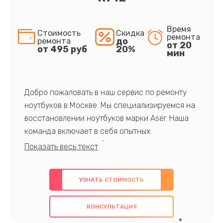
Время
Стоимость
Скидка
ремонта
до
ремонта
от 20
от 495 руб
20%
мин
Добро пожаловать в наш сервис по ремонту
ноутбуков в Москве. Мы специализируемся на
восстановлении ноутбуков марки Aser. Наша
команда включает в себя опытных
профессионалов с обширными знаниями и
многолетним опытом в данной области. Мы
предлагаем быстрый и качественный ремонт с
УЗНАТЬ СТОИМОСТЬ
использованием оригинальных компонентов, а
также гарантируем качество всех
КОНСУЛЬТАЦИЯ
проведенных работ. Наша цель - предоставить
клиентам надежное и профессиональное