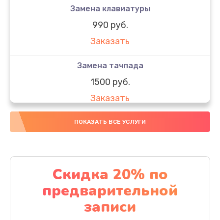
Замена клавиатуры
990 руб.
Заказать
Замена тачпада
1500 руб.
Заказать
Замена южного моста
ПОКАЗАТЬ ВСЕ УСЛУГИ
1950 руб.
Заказать
Скидка 20% по
Чистка от пыли
предварительной
1060 руб.
записи
Заказать