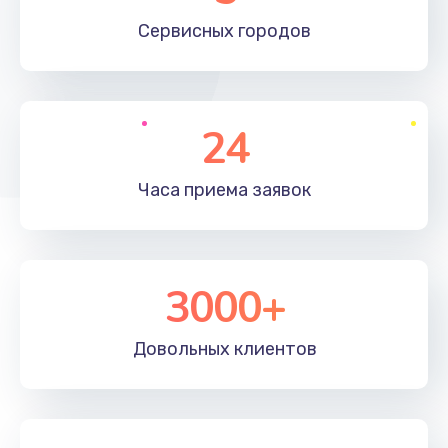
660 руб.
Сервисных
городов
Заказать
Установка драйверов
24
725 руб.
Заказать
Часа приема
заявок
Замена вебкамеры
1400 руб.
3000+
Заказать
Ремонт петель крышки
Довольных
клиентов
1190 руб.
Заказать