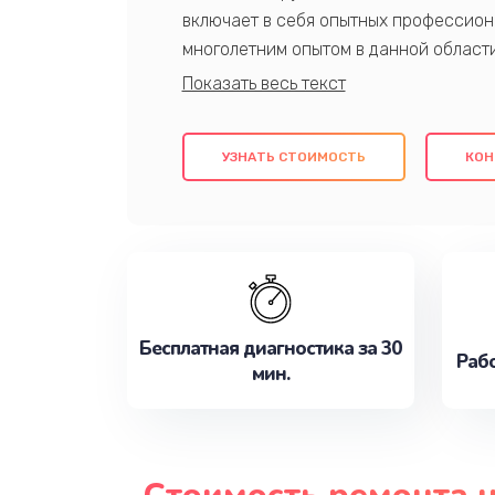
включает в себя опытных профессион
многолетним опытом в данной област
качественный ремонт с использовани
гарантируем качество всех проведенн
клиентам надежное и профессиональн
УЗНАТЬ СТОИМОСТЬ
КОН
потребности наилучшим образом. Не 
сейчас!
Бесплатная диагностика за 30
Рабо
мин.