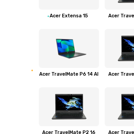
Замена звуковой карты
Acer Extensa 15
Acer Trave
Замена микрофона
Замена оперативной памяти
Замена процессора
Acer TravelMate P6 14 AI
Acer Trave
Замена системы охлаждения
Замена термопасты
Замена шлейфа матрицы
Замена экрана
Acer TravelMate P2 16
Acer Trave