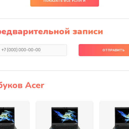
ПОКАЗАТЬ ВСЕ УСЛУГИ
40 мин
2 года
20 мин
3 года
редварительной записи
60 мин
3 года
60 мин
1 год
40 мин
3 года
буков Acer
20 мин
1 год
40 мин
1 год
50 мин
1 год