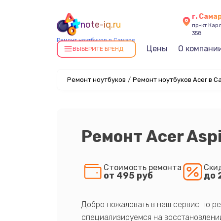
г. Сама
note-iq.ru
пр-кт Карл
358
Ремонт ноутбуков в Самаре
Цены
О компани
ВЫБЕРИТЕ БРЕНД
Ремонт ноутбуков
/
Ремонт ноутбуков Acer в С
Ремонт Acer Aspi
Стоимость ремонта
Ски
от 495 руб
до 
Добро пожаловать в наш сервис по ре
специализируемся на восстановлении