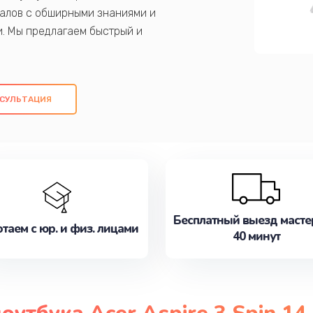
алов с обширными знаниями и
и. Мы предлагаем быстрый и
ем оригинальных компонентов, а также
ых работ. Наша цель - предоставить
ое обслуживание, удовлетворяя их
СУЛЬТАЦИЯ
медлите записаться на ремонт уже
Бесплатный выезд масте
таем с юр. и физ. лицами
40 минут