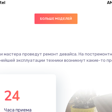
tel
A
20 мин
3 года
БОЛЬШЕ МОДЕЛЕЙ
40 мин
1 год
20 мин
2 года
ши мастера проведут ремонт девайса. На постремонт
20 мин
1 год
ьнейшей эксплуатации техники возникнут какие-то пр
30 мин
1 год
40 мин
2 года
24
30 мин
1 год
Часа приема
60 мин
2 года