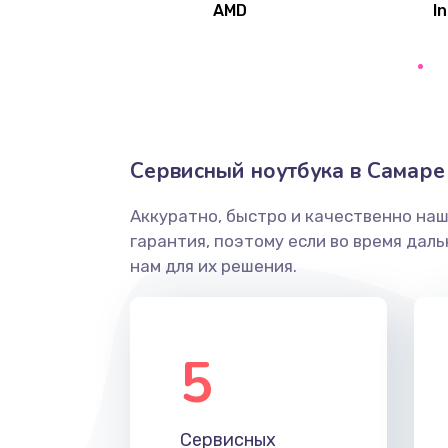
AMD
In
Замена северного моста
Ремонт цепей питания
Замена жесткого диска
Сервисный ноутбука в Самаре
Аккуратно, быстро и качественно на
Установка драйверов
гарантия, поэтому если во время дал
нам для их решения.
Замена вебкамеры
Ремонт петель крышки
5
Настройка Wi-Fi
Сервисных
Замена HDMI