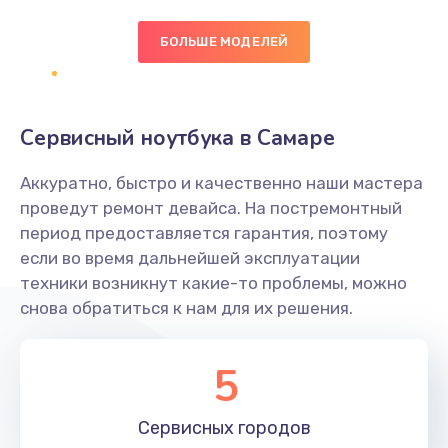
БОЛЬШЕ МОДЕЛЕЙ
Замена экрана
1095 руб.
Заказать
Сервисный ноутбука в Самаре
Замена северного моста
Аккуратно, быстро и качественно наши мастера
1950 руб.
проведут ремонт девайса. На постремонтный
Заказать
период предоставляется гарантия, поэтому
если во время дальнейшей эксплуатации
Ремонт цепей питания
техники возникнут какие-то проблемы, можно
снова обратиться к нам для их решения.
2500 руб.
Заказать
5
Замена жесткого диска
660 руб.
Сервисных
городов