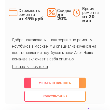
Время
Стоимость
Скидка
ремонта
до
ремонта
от 20
от 495 руб
20%
мин
Добро пожаловать в наш сервис по ремонту
ноутбуков в Москве. Мы специализируемся на
восстановлении ноутбуков марки Aser. Наша
команда включает в себя опытных
профессионалов с обширными знаниями и
многолетним опытом в данной области. Мы
предлагаем быстрый и качественный ремонт с
УЗНАТЬ СТОИМОСТЬ
использованием оригинальных компонентов, а
также гарантируем качество всех
КОНСУЛЬТАЦИЯ
проведенных работ. Наша цель - предоставить
клиентам надежное и профессиональное