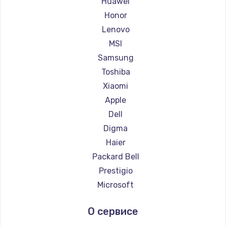
Huawei
Ремонт ноутбуков Getac
Honor
Ремонт ноутбуков Epson
Lenovo
Ремонт ноутбуков Philips
MSI
Ремонт ноутбуков LG
Samsung
Ремонт ноутбуков Panasonic
Toshiba
Ремонт ноутбуков Irbis
Xiaomi
Ремонт ноутбуков Thunderobot
Apple
Ремонт ноутбуков Hasee
Dell
Ремонт ноутбуков ZTE
Digma
Ремонт ноутбуков Hiper
Haier
Ремонт ноутбуков Evga
Packard Bell
Ремонт ноутбуков Google
Prestigio
Ремонт ноутбуков Echips
Microsoft
Ремонт ноутбуков Ardor
Alienware
О сервисе
Ремонт ноутбуков Predator
Aquarius
Ремонт ноутбуков iru