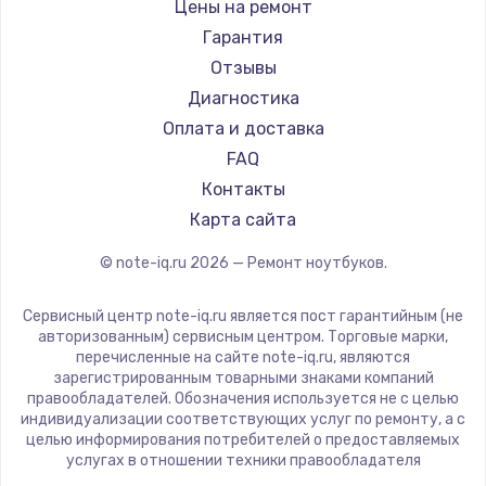
Gigabyte
Цены на ремонт
Ремонт ноутбуков Machenike
Aorus
Гарантия
Ремонт ноутбуков DEXP
Maibenben
Отзывы
Ремонт ноутбуков Teclast
Getac
Диагностика
Ремонт ноутбуков CHUWI
Epson
Оплата и доставка
Ремонт ноутбуков Colorful
Philips
FAQ
LG
Контакты
Panasonic
Карта сайта
Irbis
© note-iq.ru
2026
— Ремонт ноутбуков.
Thunderobot
Hasee
Сервисный центр note-iq.ru является пост гарантийным (не
ZTE
авторизованным) сервисным центром. Торговые марки,
перечисленные на сайте note-iq.ru, являются
Hiper
зарегистрированным товарными знаками компаний
Evga
правообладателей. Обозначения используется не с целью
индивидуализации соответствующих услуг по ремонту, а с
Google
целью информирования потребителей о предоставляемых
Echips
услугах в отношении техники правообладателя