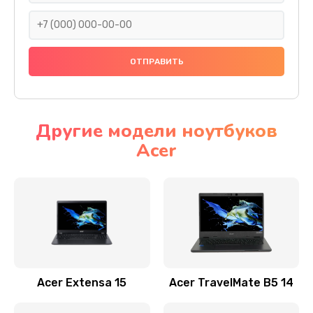
930 руб.
Заказать
Ремонт подсветки
1200 руб.
Заказать
Другие модели ноутбуков
Acer
Настройка BIOS
650 руб.
Заказать
Замена видеочипа
2500 руб.
Заказать
Acer Extensa 15
Acer TravelMate B5 14
Ремонт разъема питания