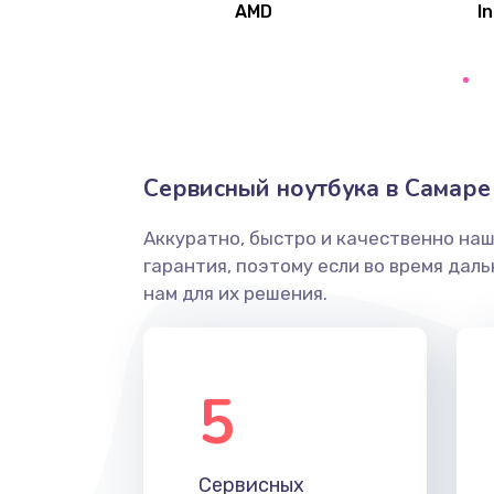
AMD
In
Замена северного моста
Ремонт цепей питания
Замена жесткого диска
Сервисный ноутбука в Самаре
Аккуратно, быстро и качественно на
Установка драйверов
гарантия, поэтому если во время дал
нам для их решения.
Замена вебкамеры
Ремонт петель крышки
5
Настройка Wi-Fi
Сервисных
Замена HDMI