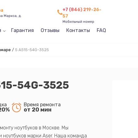
+7 (846) 219-26-
ра
57
а Маркса, д.
Мобильный номер
и
Гарантия
Отзывы
Контакты
FAQ
амаре
/
5 A515-54G-3525
515-54G-3525
дка
Время ремонта
20%
от 20 мин
монту ноутбуков в Москве. Мы
 ноутбуков марки Aser. Наша команда