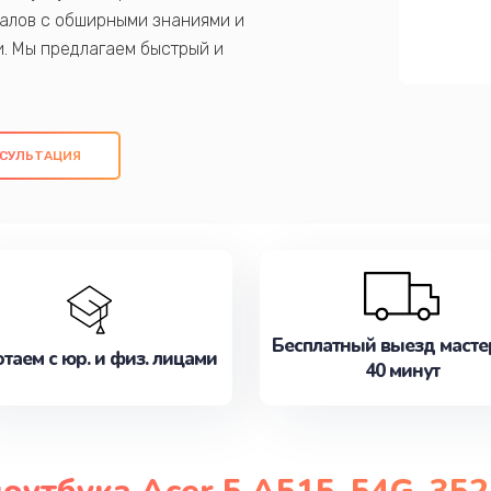
алов с обширными знаниями и
и. Мы предлагаем быстрый и
ем оригинальных компонентов, а также
ых работ. Наша цель - предоставить
ое обслуживание, удовлетворяя их
СУЛЬТАЦИЯ
медлите записаться на ремонт уже
Бесплатный выезд масте
таем с юр. и физ. лицами
40 минут