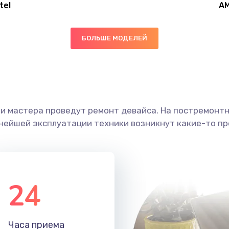
tel
A
50 мин
3 года
БОЛЬШЕ МОДЕЛЕЙ
50 мин
3 года
20 мин
3 года
ши мастера проведут ремонт девайса. На постремонт
20 мин
2 года
ьнейшей эксплуатации техники возникнут какие-то пр
40 мин
2 года
40 мин
3 года
24
30 мин
2 года
Часа приема
30 мин
2 года