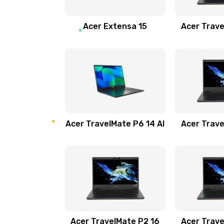
Замена звуковой карты
Acer Extensa 15
Acer Trave
Замена микрофона
Замена оперативной памяти
Замена процессора
Acer TravelMate P6 14 AI
Acer Trave
Замена системы охлаждения
Замена термопасты
Замена шлейфа матрицы
Замена экрана
Acer TravelMate P2 16
Acer Trave