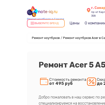
г. Сама
note-iq.ru
пр-кт Карл
358
Ремонт ноутбуков в Самаре
Цены
О компани
ВЫБЕРИТЕ БРЕНД
Ремонт ноутбуков
/
Ремонт ноутбуков Acer в С
Ремонт Acer 5 A
Стоимость ремонта
Ски
от 495 руб
до 
Добро пожаловать в наш сервис по ре
специализируемся на восстановлении