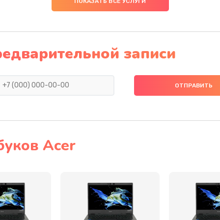
ПОКАЗАТЬ ВСЕ УСЛУГИ
20 мин
1 год
40 мин
2 года
редварительной записи
30 мин
2 года
60 мин
1 год
30 мин
3 года
буков Acer
60 мин
3 года
30 мин
1 год
40 мин
1 год