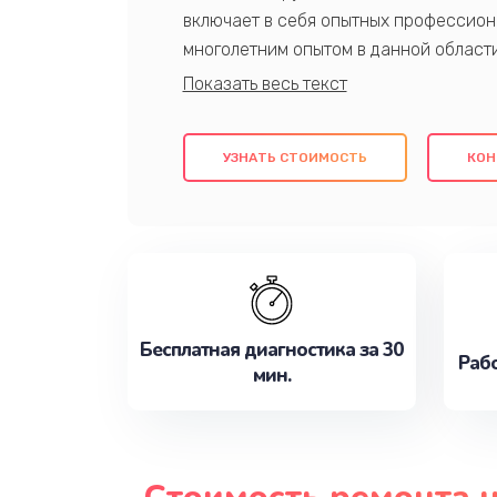
включает в себя опытных профессион
многолетним опытом в данной област
качественный ремонт с использовани
гарантируем качество всех проведенн
клиентам надежное и профессиональн
УЗНАТЬ СТОИМОСТЬ
КОН
потребности наилучшим образом. Не 
сейчас!
Бесплатная диагностика за 30
Рабо
мин.