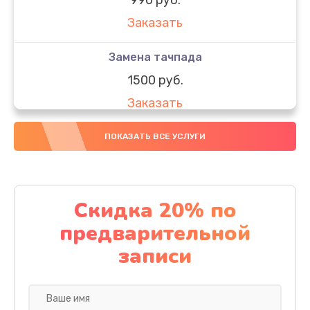
Заказать
Замена тачпада
1500 руб.
Заказать
Замена южного моста
ПОКАЗАТЬ ВСЕ УСЛУГИ
1950 руб.
Заказать
Скидка 20% по
Чистка от пыли
предварительной
1060 руб.
записи
Заказать
Настройка ОС