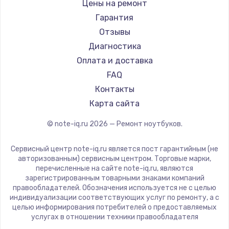
Gigabyte
Цены на ремонт
Ремонт ноутбуков Machenike
Aorus
Гарантия
Ремонт ноутбуков DEXP
Maibenben
Отзывы
Ремонт ноутбуков Teclast
Getac
Диагностика
Ремонт ноутбуков CHUWI
Epson
Оплата и доставка
Ремонт ноутбуков Colorful
Philips
FAQ
LG
Контакты
Panasonic
Карта сайта
Irbis
© note-iq.ru
2026
— Ремонт ноутбуков.
Thunderobot
Hasee
Сервисный центр note-iq.ru является пост гарантийным (не
ZTE
авторизованным) сервисным центром. Торговые марки,
перечисленные на сайте note-iq.ru, являются
Hiper
зарегистрированным товарными знаками компаний
Evga
правообладателей. Обозначения используется не с целью
индивидуализации соответствующих услуг по ремонту, а с
Google
целью информирования потребителей о предоставляемых
Echips
услугах в отношении техники правообладателя