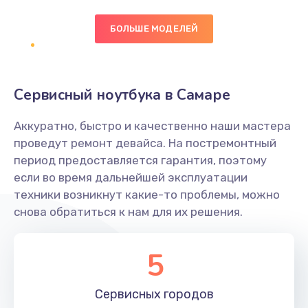
БОЛЬШЕ МОДЕЛЕЙ
Замена экрана
1095 руб.
Заказать
Сервисный ноутбука в Самаре
Замена северного моста
Аккуратно, быстро и качественно наши мастера
1950 руб.
проведут ремонт девайса. На постремонтный
Заказать
период предоставляется гарантия, поэтому
если во время дальнейшей эксплуатации
Ремонт цепей питания
техники возникнут какие-то проблемы, можно
снова обратиться к нам для их решения.
2500 руб.
Заказать
5
Замена жесткого диска
660 руб.
Сервисных
городов