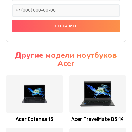
930 руб.
Заказать
Ремонт подсветки
1200 руб.
Заказать
Другие модели ноутбуков
Acer
Настройка BIOS
650 руб.
Заказать
Замена видеочипа
2500 руб.
Заказать
Acer Extensa 15
Acer TravelMate B5 14
Ремонт разъема питания