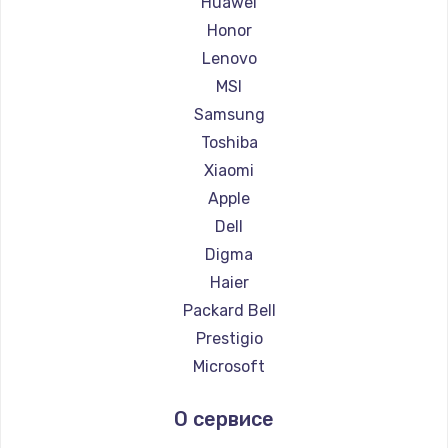
Huawei
Ремонт ноутбуков Getac
Honor
Ремонт ноутбуков Epson
Lenovo
Ремонт ноутбуков Philips
MSI
Ремонт ноутбуков LG
Samsung
Ремонт ноутбуков Panasonic
Toshiba
Ремонт ноутбуков Irbis
Xiaomi
Ремонт ноутбуков Thunderobot
Apple
Ремонт ноутбуков Hasee
Dell
Ремонт ноутбуков ZTE
Digma
Ремонт ноутбуков Hiper
Haier
Ремонт ноутбуков Evga
Packard Bell
Ремонт ноутбуков Google
Prestigio
Ремонт ноутбуков Echips
Microsoft
Ремонт ноутбуков Ardor
Alienware
О сервисе
Ремонт ноутбуков Predator
Aquarius
Ремонт ноутбуков iru