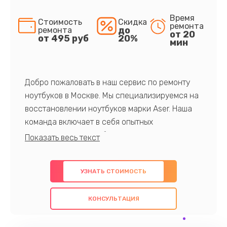
Время
Стоимость
Скидка
ремонта
до
ремонта
от 20
от 495 руб
20%
мин
Добро пожаловать в наш сервис по ремонту
ноутбуков в Москве. Мы специализируемся на
восстановлении ноутбуков марки Aser. Наша
команда включает в себя опытных
профессионалов с обширными знаниями и
многолетним опытом в данной области. Мы
предлагаем быстрый и качественный ремонт с
УЗНАТЬ СТОИМОСТЬ
использованием оригинальных компонентов, а
также гарантируем качество всех
КОНСУЛЬТАЦИЯ
проведенных работ. Наша цель - предоставить
клиентам надежное и профессиональное