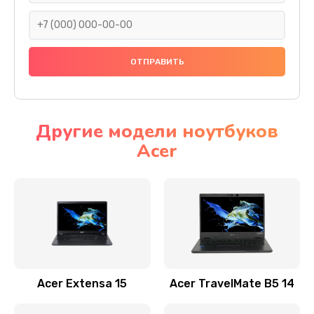
930 руб.
Заказать
Ремонт подсветки
1200 руб.
Заказать
Другие модели ноутбуков
Acer
Настройка BIOS
650 руб.
Заказать
Замена видеочипа
2500 руб.
Заказать
Acer Extensa 15
Acer TravelMate B5 14
Ремонт разъема питания