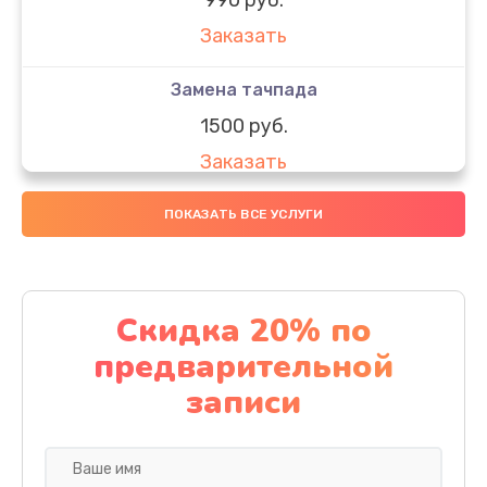
Заказать
Замена тачпада
1500 руб.
Заказать
Замена южного моста
ПОКАЗАТЬ ВСЕ УСЛУГИ
1950 руб.
Заказать
Скидка 20% по
Чистка от пыли
предварительной
1060 руб.
записи
Заказать
Настройка ОС