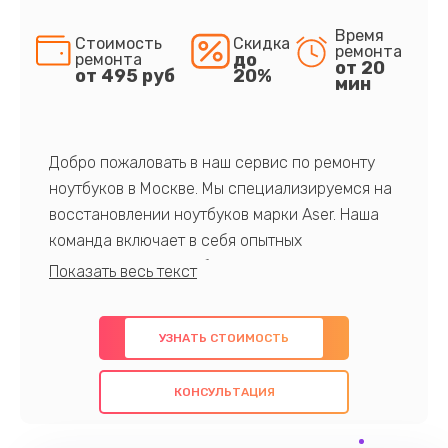
Время
Стоимость
Скидка
ремонта
до
ремонта
от 20
от 495 руб
20%
мин
Добро пожаловать в наш сервис по ремонту
ноутбуков в Москве. Мы специализируемся на
восстановлении ноутбуков марки Aser. Наша
команда включает в себя опытных
профессионалов с обширными знаниями и
многолетним опытом в данной области. Мы
предлагаем быстрый и качественный ремонт с
УЗНАТЬ СТОИМОСТЬ
использованием оригинальных компонентов, а
также гарантируем качество всех
КОНСУЛЬТАЦИЯ
проведенных работ. Наша цель - предоставить
клиентам надежное и профессиональное