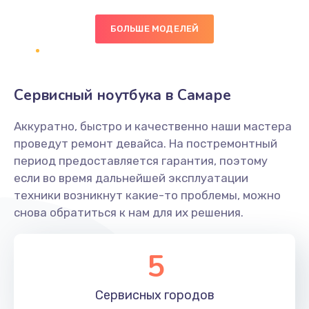
БОЛЬШЕ МОДЕЛЕЙ
Замена экрана
1095 руб.
Заказать
Сервисный ноутбука в Самаре
Замена северного моста
Аккуратно, быстро и качественно наши мастера
1950 руб.
проведут ремонт девайса. На постремонтный
Заказать
период предоставляется гарантия, поэтому
если во время дальнейшей эксплуатации
Ремонт цепей питания
техники возникнут какие-то проблемы, можно
снова обратиться к нам для их решения.
2500 руб.
Заказать
5
Замена жесткого диска
660 руб.
Сервисных
городов