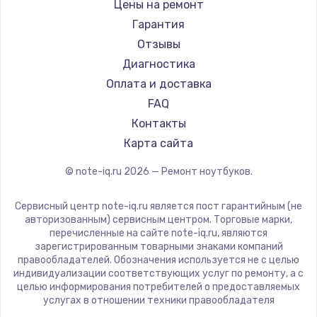
Gigabyte
Цены на ремонт
Ремонт ноутбуков Machenike
Aorus
Гарантия
Ремонт ноутбуков DEXP
Maibenben
Отзывы
Ремонт ноутбуков Teclast
Getac
Диагностика
Ремонт ноутбуков CHUWI
Epson
Оплата и доставка
Ремонт ноутбуков Colorful
Philips
FAQ
LG
Контакты
Panasonic
Карта сайта
Irbis
© note-iq.ru
2026
— Ремонт ноутбуков.
Thunderobot
Hasee
Сервисный центр note-iq.ru является пост гарантийным (не
ZTE
авторизованным) сервисным центром. Торговые марки,
перечисленные на сайте note-iq.ru, являются
Hiper
зарегистрированным товарными знаками компаний
Evga
правообладателей. Обозначения используется не с целью
индивидуализации соответствующих услуг по ремонту, а с
Google
целью информирования потребителей о предоставляемых
Echips
услугах в отношении техники правообладателя