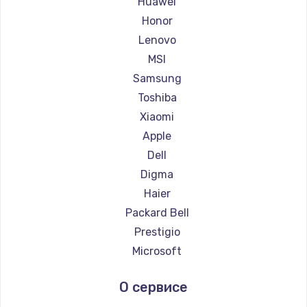
Huawei
Ремонт ноутбуков Getac
Honor
Ремонт ноутбуков Epson
Lenovo
Ремонт ноутбуков Philips
MSI
Ремонт ноутбуков LG
Samsung
Ремонт ноутбуков Panasonic
Toshiba
Ремонт ноутбуков Irbis
Xiaomi
Ремонт ноутбуков Thunderobot
Apple
Ремонт ноутбуков Hasee
Dell
Ремонт ноутбуков ZTE
Digma
Ремонт ноутбуков Hiper
Haier
Ремонт ноутбуков Evga
Packard Bell
Ремонт ноутбуков Google
Prestigio
Ремонт ноутбуков Echips
Microsoft
Ремонт ноутбуков Ardor
Alienware
О сервисе
Ремонт ноутбуков Predator
Aquarius
Ремонт ноутбуков iru