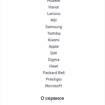
Huawei
Ремонт ноутбуков Getac
Honor
Ремонт ноутбуков Epson
Lenovo
Ремонт ноутбуков Philips
MSI
Ремонт ноутбуков LG
Samsung
Ремонт ноутбуков Panasonic
Toshiba
Ремонт ноутбуков Irbis
Xiaomi
Ремонт ноутбуков Thunderobot
Apple
Ремонт ноутбуков Hasee
Dell
Ремонт ноутбуков ZTE
Digma
Ремонт ноутбуков Hiper
Haier
Ремонт ноутбуков Evga
Packard Bell
Ремонт ноутбуков Google
Prestigio
Ремонт ноутбуков Echips
Microsoft
Ремонт ноутбуков Ardor
Alienware
О сервисе
Ремонт ноутбуков Predator
Aquarius
Ремонт ноутбуков iru