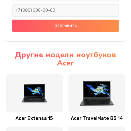
930 руб.
Заказать
Ремонт подсветки
1200 руб.
Заказать
Другие модели ноутбуков
Acer
Настройка BIOS
650 руб.
Заказать
Замена видеочипа
2500 руб.
Заказать
Acer Extensa 15
Acer TravelMate B5 14
Ремонт разъема питания