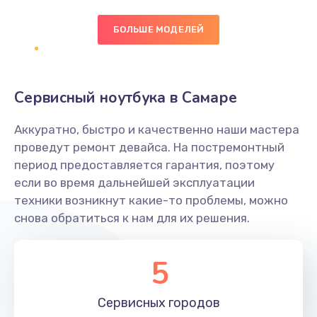
БОЛЬШЕ МОДЕЛЕЙ
Замена экрана
1095 руб.
Заказать
Сервисный ноутбука в Самаре
Замена северного моста
Аккуратно, быстро и качественно наши мастера
1950 руб.
проведут ремонт девайса. На постремонтный
Заказать
период предоставляется гарантия, поэтому
если во время дальнейшей эксплуатации
Ремонт цепей питания
техники возникнут какие-то проблемы, можно
снова обратиться к нам для их решения.
2500 руб.
Заказать
5
Замена жесткого диска
660 руб.
Сервисных
городов