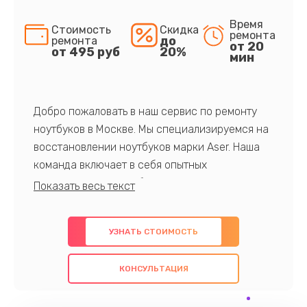
Время
Стоимость
Скидка
ремонта
до
ремонта
от 20
от 495 руб
20%
мин
Добро пожаловать в наш сервис по ремонту
ноутбуков в Москве. Мы специализируемся на
восстановлении ноутбуков марки Aser. Наша
команда включает в себя опытных
профессионалов с обширными знаниями и
многолетним опытом в данной области. Мы
предлагаем быстрый и качественный ремонт с
УЗНАТЬ СТОИМОСТЬ
использованием оригинальных компонентов, а
также гарантируем качество всех
КОНСУЛЬТАЦИЯ
проведенных работ. Наша цель - предоставить
клиентам надежное и профессиональное