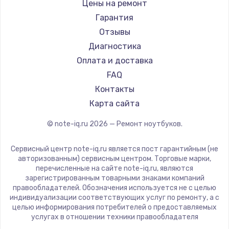
Gigabyte
Цены на ремонт
Ремонт ноутбуков Machenike
Aorus
Гарантия
Ремонт ноутбуков DEXP
Maibenben
Отзывы
Ремонт ноутбуков Teclast
Getac
Диагностика
Ремонт ноутбуков CHUWI
Epson
Оплата и доставка
Ремонт ноутбуков Colorful
Philips
FAQ
LG
Контакты
Panasonic
Карта сайта
Irbis
© note-iq.ru
2026
— Ремонт ноутбуков.
Thunderobot
Hasee
Сервисный центр note-iq.ru является пост гарантийным (не
ZTE
авторизованным) сервисным центром. Торговые марки,
перечисленные на сайте note-iq.ru, являются
Hiper
зарегистрированным товарными знаками компаний
Evga
правообладателей. Обозначения используется не с целью
индивидуализации соответствующих услуг по ремонту, а с
Google
целью информирования потребителей о предоставляемых
Echips
услугах в отношении техники правообладателя