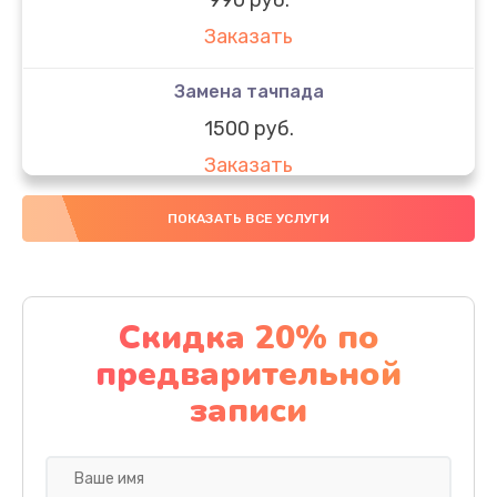
Заказать
Замена тачпада
1500 руб.
Заказать
Замена южного моста
ПОКАЗАТЬ ВСЕ УСЛУГИ
1950 руб.
Заказать
Скидка 20% по
Чистка от пыли
предварительной
1060 руб.
записи
Заказать
Настройка ОС