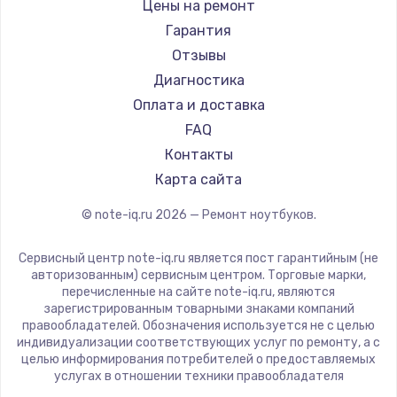
Gigabyte
Цены на ремонт
Ремонт ноутбуков Machenike
Aorus
Гарантия
Ремонт ноутбуков DEXP
Maibenben
Отзывы
Ремонт ноутбуков Teclast
Getac
Диагностика
Ремонт ноутбуков CHUWI
Epson
Оплата и доставка
Ремонт ноутбуков Colorful
Philips
FAQ
LG
Контакты
Panasonic
Карта сайта
Irbis
© note-iq.ru
2026
— Ремонт ноутбуков.
Thunderobot
Hasee
Сервисный центр note-iq.ru является пост гарантийным (не
ZTE
авторизованным) сервисным центром. Торговые марки,
перечисленные на сайте note-iq.ru, являются
Hiper
зарегистрированным товарными знаками компаний
Evga
правообладателей. Обозначения используется не с целью
индивидуализации соответствующих услуг по ремонту, а с
Google
целью информирования потребителей о предоставляемых
Echips
услугах в отношении техники правообладателя