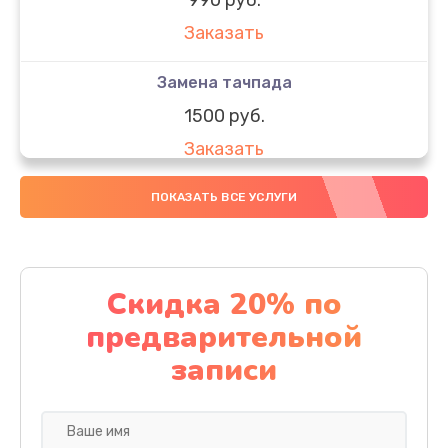
Заказать
Замена тачпада
1500 руб.
Заказать
Замена южного моста
ПОКАЗАТЬ ВСЕ УСЛУГИ
1950 руб.
Заказать
Скидка 20% по
Чистка от пыли
предварительной
1060 руб.
записи
Заказать
Настройка ОС