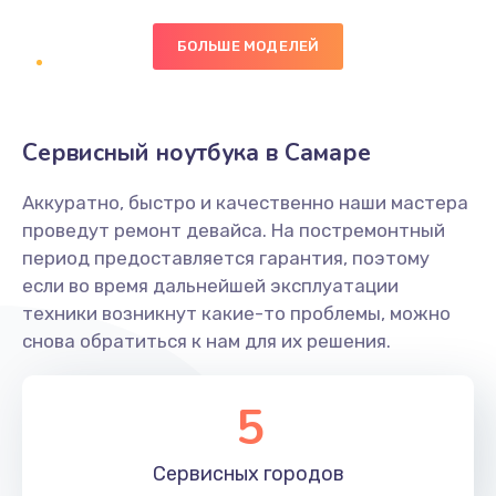
БОЛЬШЕ МОДЕЛЕЙ
Замена экрана
1095 руб.
Заказать
Сервисный ноутбука в Самаре
Замена северного моста
Аккуратно, быстро и качественно наши мастера
1950 руб.
проведут ремонт девайса. На постремонтный
Заказать
период предоставляется гарантия, поэтому
если во время дальнейшей эксплуатации
Ремонт цепей питания
техники возникнут какие-то проблемы, можно
снова обратиться к нам для их решения.
2500 руб.
Заказать
5
Замена жесткого диска
660 руб.
Сервисных
городов