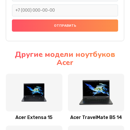
930 руб.
Заказать
Ремонт подсветки
1200 руб.
Заказать
Другие модели ноутбуков
Acer
Настройка BIOS
650 руб.
Заказать
Замена видеочипа
2500 руб.
Заказать
Acer Extensa 15
Acer TravelMate B5 14
Ремонт разъема питания