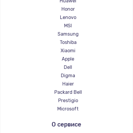
Huawei
Ремонт ноутбуков Getac
Honor
Ремонт ноутбуков Epson
Lenovo
Ремонт ноутбуков Philips
MSI
Ремонт ноутбуков LG
Samsung
Ремонт ноутбуков Panasonic
Toshiba
Ремонт ноутбуков Irbis
Xiaomi
Ремонт ноутбуков Thunderobot
Apple
Ремонт ноутбуков Hasee
Dell
Ремонт ноутбуков ZTE
Digma
Ремонт ноутбуков Hiper
Haier
Ремонт ноутбуков Evga
Packard Bell
Ремонт ноутбуков Google
Prestigio
Ремонт ноутбуков Echips
Microsoft
Ремонт ноутбуков Ardor
Alienware
О сервисе
Ремонт ноутбуков Predator
Aquarius
Ремонт ноутбуков iru