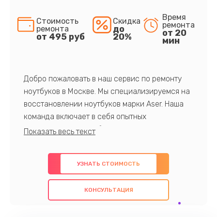
Время
Стоимость
Скидка
ремонта
до
ремонта
от 20
от 495 руб
20%
мин
Добро пожаловать в наш сервис по ремонту
ноутбуков в Москве. Мы специализируемся на
восстановлении ноутбуков марки Aser. Наша
команда включает в себя опытных
профессионалов с обширными знаниями и
многолетним опытом в данной области. Мы
предлагаем быстрый и качественный ремонт с
УЗНАТЬ СТОИМОСТЬ
использованием оригинальных компонентов, а
также гарантируем качество всех
КОНСУЛЬТАЦИЯ
проведенных работ. Наша цель - предоставить
клиентам надежное и профессиональное