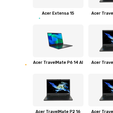
Замена звуковой карты
Acer Extensa 15
Acer Trave
Замена микрофона
Замена оперативной памяти
Замена процессора
Acer TravelMate P6 14 AI
Acer Trave
Замена системы охлаждения
Замена термопасты
Замена шлейфа матрицы
Замена экрана
Acer TravelMate P2 16
Acer Trave