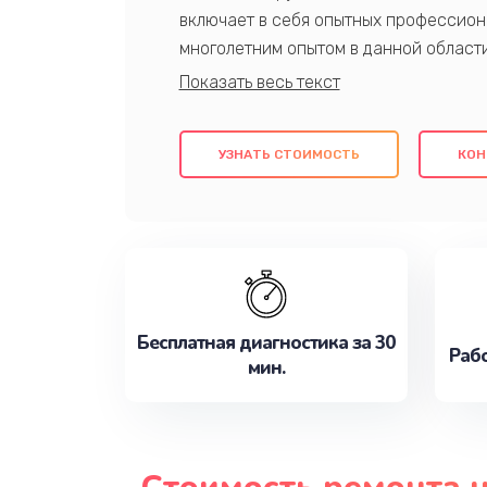
включает в себя опытных профессион
многолетним опытом в данной област
качественный ремонт с использовани
гарантируем качество всех проведенн
клиентам надежное и профессиональн
УЗНАТЬ СТОИМОСТЬ
КОН
потребности наилучшим образом. Не 
сейчас!
Бесплатная диагностика за 30
Рабо
мин.