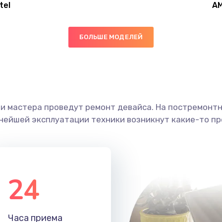
tel
A
40 мин
1 год
БОЛЬШЕ МОДЕЛЕЙ
60 мин
3 года
60 мин
1 год
ши мастера проведут ремонт девайса. На постремонт
60 мин
1 год
ьнейшей эксплуатации техники возникнут какие-то пр
60 мин
2 года
60 мин
3 года
24
20 мин
1 год
Часа приема
60 мин
3 года