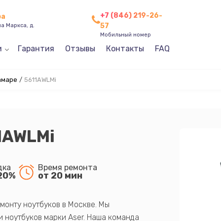
+7 (846) 219-26-
ра
57
а Маркса, д.
Мобильный номер
и
Гарантия
Отзывы
Контакты
FAQ
амаре
/
5611AWLMi
1AWLMi
дка
Время ремонта
20%
от 20 мин
монту ноутбуков в Москве. Мы
 ноутбуков марки Aser. Наша команда