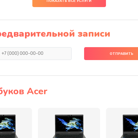
ПОКАЗАТЬ ВСЕ УСЛУГИ
30 мин
3 года
40 мин
1 год
редварительной записи
40 мин
3 года
60 мин
1 год
50 мин
2 года
буков Acer
60 мин
3 года
20 мин
3 года
50 мин
3 года