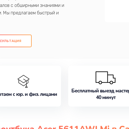
алов с обширными знаниями и
и. Мы предлагаем быстрый и
ем оригинальных компонентов, а также
ых работ. Наша цель - предоставить
ое обслуживание, удовлетворяя их
СУЛЬТАЦИЯ
медлите записаться на ремонт уже
Бесплатный выезд масте
таем с юр. и физ. лицами
40 минут