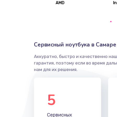
AMD
In
Замена северного моста
Ремонт цепей питания
Замена жесткого диска
Сервисный ноутбука в Самаре
Аккуратно, быстро и качественно на
Установка драйверов
гарантия, поэтому если во время дал
нам для их решения.
Замена вебкамеры
Ремонт петель крышки
5
Настройка Wi-Fi
Сервисных
Замена HDMI