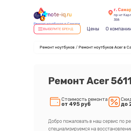
г. Сама
note-iq.ru
пр-кт Карл
358
Ремонт ноутбуков в Самаре
Цены
О компани
ВЫБЕРИТЕ БРЕНД
Ремонт ноутбуков
/
Ремонт ноутбуков Acer в С
Ремонт Acer 561
Стоимость ремонта
Ски
от 495 руб
до 
Добро пожаловать в наш сервис по ре
специализируемся на восстановлении