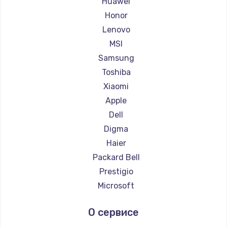
Huawei
Ремонт ноутбуков Getac
Honor
Ремонт ноутбуков Epson
Lenovo
Ремонт ноутбуков Philips
MSI
Ремонт ноутбуков LG
Samsung
Ремонт ноутбуков Panasonic
Toshiba
Ремонт ноутбуков Irbis
Xiaomi
Ремонт ноутбуков Thunderobot
Apple
Ремонт ноутбуков Hasee
Dell
Ремонт ноутбуков ZTE
Digma
Ремонт ноутбуков Hiper
Haier
Ремонт ноутбуков Evga
Packard Bell
Ремонт ноутбуков Google
Prestigio
Ремонт ноутбуков Echips
Microsoft
Ремонт ноутбуков Ardor
Alienware
О сервисе
Ремонт ноутбуков Predator
Aquarius
Ремонт ноутбуков iru