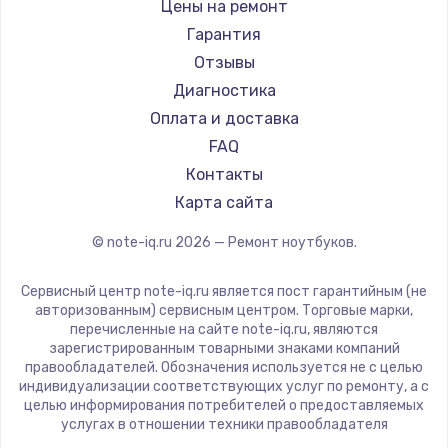
Gigabyte
Цены на ремонт
Ремонт ноутбуков Machenike
Aorus
Гарантия
Ремонт ноутбуков DEXP
Maibenben
Отзывы
Ремонт ноутбуков Teclast
Getac
Диагностика
Ремонт ноутбуков CHUWI
Epson
Оплата и доставка
Ремонт ноутбуков Colorful
Philips
FAQ
LG
Контакты
Panasonic
Карта сайта
Irbis
© note-iq.ru
2026
— Ремонт ноутбуков.
Thunderobot
Hasee
Сервисный центр note-iq.ru является пост гарантийным (не
ZTE
авторизованным) сервисным центром. Торговые марки,
перечисленные на сайте note-iq.ru, являются
Hiper
зарегистрированным товарными знаками компаний
Evga
правообладателей. Обозначения используется не с целью
индивидуализации соответствующих услуг по ремонту, а с
Google
целью информирования потребителей о предоставляемых
Echips
услугах в отношении техники правообладателя