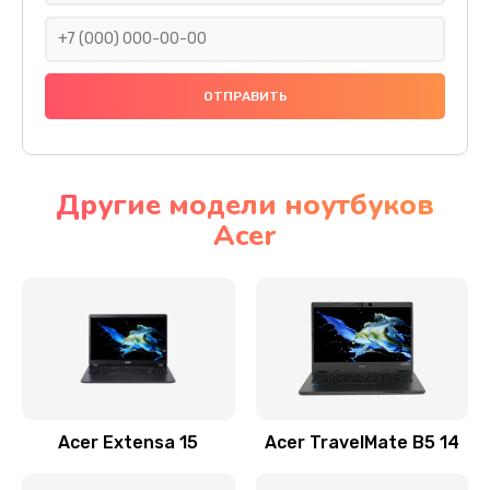
930 руб.
Заказать
Ремонт подсветки
1200 руб.
Заказать
Другие модели ноутбуков
Acer
Настройка BIOS
650 руб.
Заказать
Замена видеочипа
2500 руб.
Заказать
Acer Extensa 15
Acer TravelMate B5 14
Ремонт разъема питания