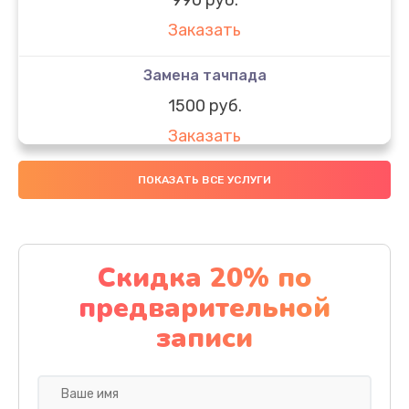
Заказать
Замена тачпада
1500 руб.
Заказать
Замена южного моста
ПОКАЗАТЬ ВСЕ УСЛУГИ
1950 руб.
Заказать
Скидка 20% по
Чистка от пыли
предварительной
1060 руб.
записи
Заказать
Настройка ОС