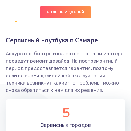
БОЛЬШЕ МОДЕЛЕЙ
Замена экрана
1095 руб.
Заказать
Сервисный ноутбука в Самаре
Замена северного моста
Аккуратно, быстро и качественно наши мастера
1950 руб.
проведут ремонт девайса. На постремонтный
Заказать
период предоставляется гарантия, поэтому
если во время дальнейшей эксплуатации
Ремонт цепей питания
техники возникнут какие-то проблемы, можно
снова обратиться к нам для их решения.
2500 руб.
Заказать
5
Замена жесткого диска
660 руб.
Сервисных
городов