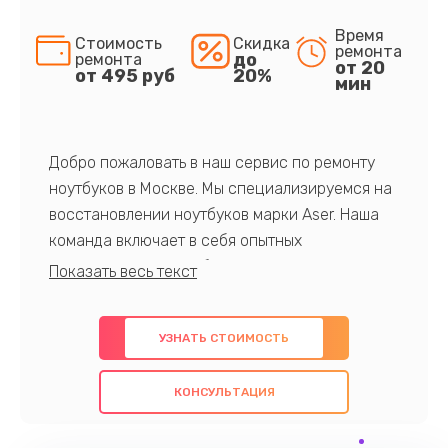
Время
Стоимость
Скидка
ремонта
до
ремонта
от 20
от 495 руб
20%
мин
Добро пожаловать в наш сервис по ремонту
ноутбуков в Москве. Мы специализируемся на
восстановлении ноутбуков марки Aser. Наша
команда включает в себя опытных
профессионалов с обширными знаниями и
многолетним опытом в данной области. Мы
предлагаем быстрый и качественный ремонт с
УЗНАТЬ СТОИМОСТЬ
использованием оригинальных компонентов, а
также гарантируем качество всех
КОНСУЛЬТАЦИЯ
проведенных работ. Наша цель - предоставить
клиентам надежное и профессиональное