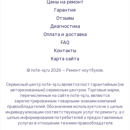
Gigabyte
Цены на ремонт
Ремонт ноутбуков Machenike
Aorus
Гарантия
Ремонт ноутбуков DEXP
Maibenben
Отзывы
Ремонт ноутбуков Teclast
Getac
Диагностика
Ремонт ноутбуков CHUWI
Epson
Оплата и доставка
Ремонт ноутбуков Colorful
Philips
FAQ
LG
Контакты
Panasonic
Карта сайта
Irbis
© note-iq.ru
2026
— Ремонт ноутбуков.
Thunderobot
Hasee
Сервисный центр note-iq.ru является пост гарантийным (не
ZTE
авторизованным) сервисным центром. Торговые марки,
перечисленные на сайте note-iq.ru, являются
Hiper
зарегистрированным товарными знаками компаний
Evga
правообладателей. Обозначения используется не с целью
индивидуализации соответствующих услуг по ремонту, а с
Google
целью информирования потребителей о предоставляемых
Echips
услугах в отношении техники правообладателя