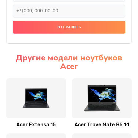
930 руб.
Заказать
Ремонт подсветки
1200 руб.
Заказать
Другие модели ноутбуков
Acer
Настройка BIOS
650 руб.
Заказать
Замена видеочипа
2500 руб.
Заказать
Acer Extensa 15
Acer TravelMate B5 14
Ремонт разъема питания