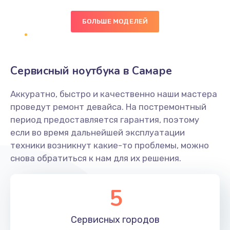
БОЛЬШЕ МОДЕЛЕЙ
Замена экрана
1095 руб.
Заказать
Сервисный ноутбука в Самаре
Замена северного моста
Аккуратно, быстро и качественно наши мастера
1950 руб.
проведут ремонт девайса. На постремонтный
Заказать
период предоставляется гарантия, поэтому
если во время дальнейшей эксплуатации
Ремонт цепей питания
техники возникнут какие-то проблемы, можно
снова обратиться к нам для их решения.
2500 руб.
Заказать
5
Замена жесткого диска
660 руб.
Сервисных
городов