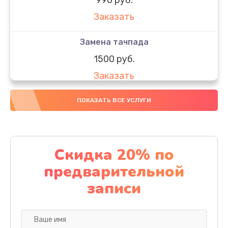
Заказать
Замена тачпада
1500 руб.
Заказать
Замена южного моста
ПОКАЗАТЬ ВСЕ УСЛУГИ
1950 руб.
Заказать
Скидка 20% по
Чистка от пыли
предварительной
1060 руб.
записи
Заказать
Настройка ОС