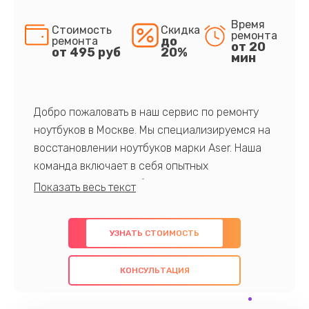
Время
Стоимость
Скидка
ремонта
до
ремонта
от 20
от 495 руб
20%
мин
Добро пожаловать в наш сервис по ремонту
ноутбуков в Москве. Мы специализируемся на
восстановлении ноутбуков марки Aser. Наша
команда включает в себя опытных
профессионалов с обширными знаниями и
многолетним опытом в данной области. Мы
предлагаем быстрый и качественный ремонт с
УЗНАТЬ СТОИМОСТЬ
использованием оригинальных компонентов, а
также гарантируем качество всех
КОНСУЛЬТАЦИЯ
проведенных работ. Наша цель - предоставить
клиентам надежное и профессиональное