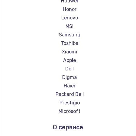
Huawei
Ремонт ноутбуков Getac
Honor
Ремонт ноутбуков Epson
Lenovo
Ремонт ноутбуков Philips
MSI
Ремонт ноутбуков LG
Samsung
Ремонт ноутбуков Panasonic
Toshiba
Ремонт ноутбуков Irbis
Xiaomi
Ремонт ноутбуков Thunderobot
Apple
Ремонт ноутбуков Hasee
Dell
Ремонт ноутбуков ZTE
Digma
Ремонт ноутбуков Hiper
Haier
Ремонт ноутбуков Evga
Packard Bell
Ремонт ноутбуков Google
Prestigio
Ремонт ноутбуков Echips
Microsoft
Ремонт ноутбуков Ardor
Alienware
О сервисе
Ремонт ноутбуков Predator
Aquarius
Ремонт ноутбуков iru