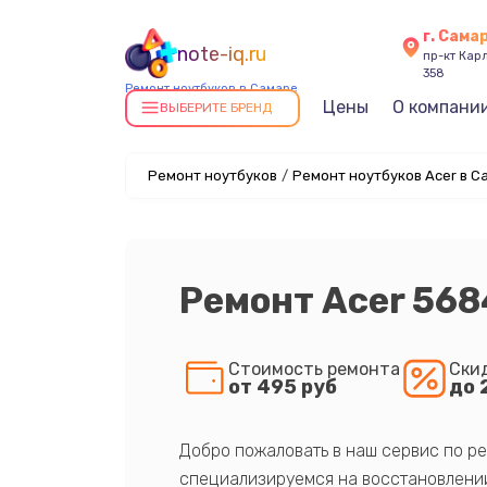
г. Сама
note-iq.ru
пр-кт Карл
358
Ремонт ноутбуков в Самаре
Цены
О компани
ВЫБЕРИТЕ БРЕНД
Ремонт ноутбуков
/
Ремонт ноутбуков Acer в С
Ремонт Acer 56
Стоимость ремонта
Ски
от 495 руб
до 
Добро пожаловать в наш сервис по ре
специализируемся на восстановлении