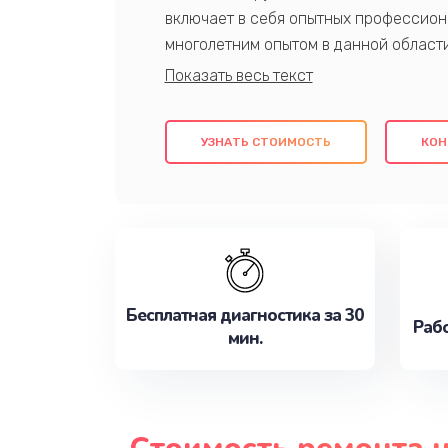
включает в себя опытных профессион
многолетним опытом в данной област
качественный ремонт с использовани
гарантируем качество всех проведенн
клиентам надежное и профессиональн
УЗНАТЬ СТОИМОСТЬ
КОН
потребности наилучшим образом. Не 
сейчас!
Бесплатная диагностика за 30
Рабо
мин.