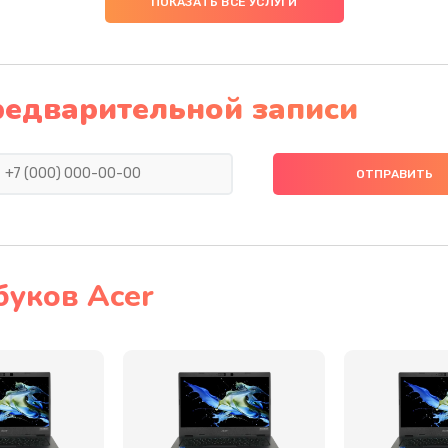
ПОКАЗАТЬ ВСЕ УСЛУГИ
20 мин
2 года
20 мин
2 года
редварительной записи
50 мин
2 года
40 мин
1 год
60 мин
3 года
буков Acer
60 мин
2 года
50 мин
3 года
50 мин
1 год