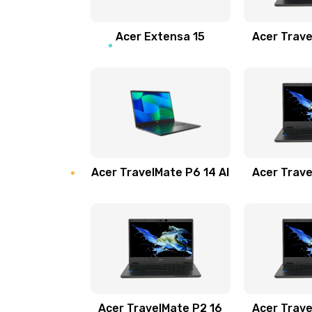
Замена звуковой карты
Acer Extensa 15
Acer Trave
Замена микрофона
Замена оперативной памяти
Замена процессора
Acer TravelMate P6 14 AI
Acer Trave
Замена системы охлаждения
Замена термопасты
Замена шлейфа матрицы
Замена экрана
Acer TravelMate P2 16
Acer Trave