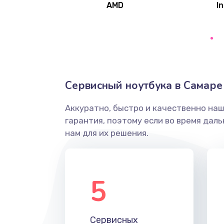
AMD
In
Замена северного моста
Ремонт цепей питания
Замена жесткого диска
Сервисный ноутбука в Самаре
Аккуратно, быстро и качественно на
Установка драйверов
гарантия, поэтому если во время дал
нам для их решения.
Замена вебкамеры
Ремонт петель крышки
5
Настройка Wi-Fi
Сервисных
Замена HDMI