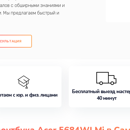
алов с обширными знаниями и
и. Мы предлагаем быстрый и
ем оригинальных компонентов, а также
ых работ. Наша цель - предоставить
ое обслуживание, удовлетворяя их
СУЛЬТАЦИЯ
медлите записаться на ремонт уже
Бесплатный выезд масте
таем с юр. и физ. лицами
40 минут