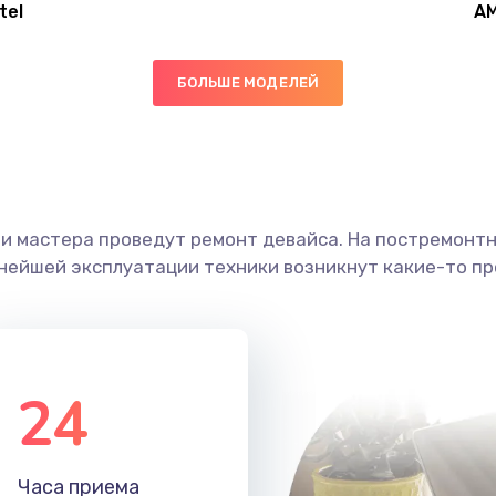
tel
A
30 мин
2 года
БОЛЬШЕ МОДЕЛЕЙ
30 мин
1 год
30 мин
3 года
ши мастера проведут ремонт девайса. На постремонт
60 мин
1 год
ьнейшей эксплуатации техники возникнут какие-то пр
40 мин
2 года
40 мин
3 года
24
50 мин
1 год
Часа приема
30 мин
2 года