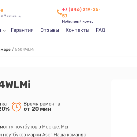
+7 (846) 219-26-
ра
57
а Маркса, д.
Мобильный номер
и
Гарантия
Отзывы
Контакты
FAQ
амаре
/
5684WLMi
84WLMi
дка
Время ремонта
20%
от 20 мин
монту ноутбуков в Москве. Мы
 ноутбуков марки Aser. Наша команда