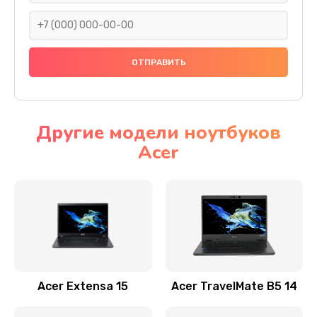
930 руб.
Заказать
Ремонт подсветки
1200 руб.
Заказать
Другие модели ноутбуков
Acer
Настройка BIOS
650 руб.
Заказать
Замена видеочипа
2500 руб.
Заказать
Acer Extensa 15
Acer TravelMate B5 14
Ремонт разъема питания