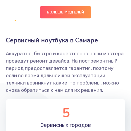
БОЛЬШЕ МОДЕЛЕЙ
Замена экрана
1095 руб.
Заказать
Сервисный ноутбука в Самаре
Замена северного моста
Аккуратно, быстро и качественно наши мастера
1950 руб.
проведут ремонт девайса. На постремонтный
Заказать
период предоставляется гарантия, поэтому
если во время дальнейшей эксплуатации
Ремонт цепей питания
техники возникнут какие-то проблемы, можно
снова обратиться к нам для их решения.
2500 руб.
Заказать
5
Замена жесткого диска
660 руб.
Сервисных
городов