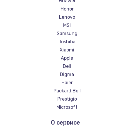
Huawei
Ремонт ноутбуков Getac
Honor
Ремонт ноутбуков Epson
Lenovo
Ремонт ноутбуков Philips
MSI
Ремонт ноутбуков LG
Samsung
Ремонт ноутбуков Panasonic
Toshiba
Ремонт ноутбуков Irbis
Xiaomi
Ремонт ноутбуков Thunderobot
Apple
Ремонт ноутбуков Hasee
Dell
Ремонт ноутбуков ZTE
Digma
Ремонт ноутбуков Hiper
Haier
Ремонт ноутбуков Evga
Packard Bell
Ремонт ноутбуков Google
Prestigio
Ремонт ноутбуков Echips
Microsoft
Ремонт ноутбуков Ardor
Alienware
О сервисе
Ремонт ноутбуков Predator
Aquarius
Ремонт ноутбуков iru