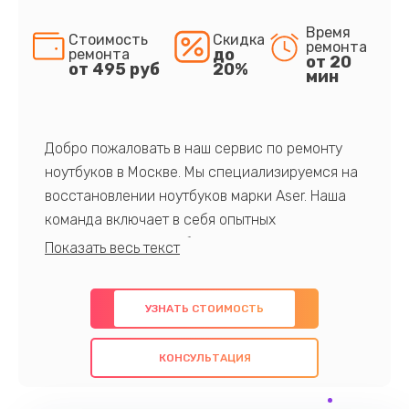
Время
Стоимость
Скидка
ремонта
до
ремонта
от 20
от 495 руб
20%
мин
Добро пожаловать в наш сервис по ремонту
ноутбуков в Москве. Мы специализируемся на
восстановлении ноутбуков марки Aser. Наша
команда включает в себя опытных
профессионалов с обширными знаниями и
многолетним опытом в данной области. Мы
предлагаем быстрый и качественный ремонт с
УЗНАТЬ СТОИМОСТЬ
использованием оригинальных компонентов, а
также гарантируем качество всех
КОНСУЛЬТАЦИЯ
проведенных работ. Наша цель - предоставить
клиентам надежное и профессиональное