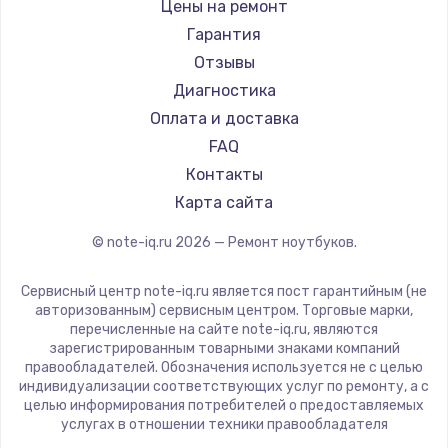
Gigabyte
Цены на ремонт
Ремонт ноутбуков Machenike
Aorus
Гарантия
Ремонт ноутбуков DEXP
Maibenben
Отзывы
Ремонт ноутбуков Teclast
Getac
Диагностика
Ремонт ноутбуков CHUWI
Epson
Оплата и доставка
Ремонт ноутбуков Colorful
Philips
FAQ
LG
Контакты
Panasonic
Карта сайта
Irbis
© note-iq.ru
2026
— Ремонт ноутбуков.
Thunderobot
Hasee
Сервисный центр note-iq.ru является пост гарантийным (не
ZTE
авторизованным) сервисным центром. Торговые марки,
перечисленные на сайте note-iq.ru, являются
Hiper
зарегистрированным товарными знаками компаний
Evga
правообладателей. Обозначения используется не с целью
индивидуализации соответствующих услуг по ремонту, а с
Google
целью информирования потребителей о предоставляемых
Echips
услугах в отношении техники правообладателя