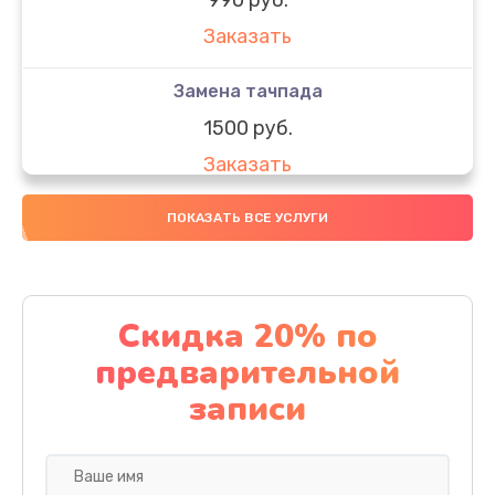
Заказать
Замена тачпада
1500 руб.
Заказать
Замена южного моста
ПОКАЗАТЬ ВСЕ УСЛУГИ
1950 руб.
Заказать
Скидка 20% по
Чистка от пыли
предварительной
1060 руб.
записи
Заказать
Настройка ОС