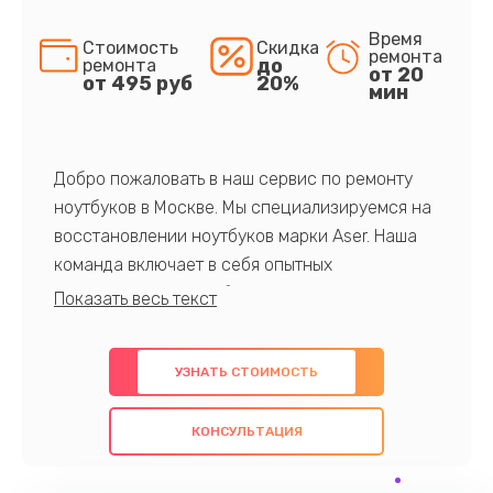
Время
Стоимость
Скидка
ремонта
до
ремонта
от 20
от 495 руб
20%
мин
Добро пожаловать в наш сервис по ремонту
ноутбуков в Москве. Мы специализируемся на
восстановлении ноутбуков марки Aser. Наша
команда включает в себя опытных
профессионалов с обширными знаниями и
многолетним опытом в данной области. Мы
предлагаем быстрый и качественный ремонт с
УЗНАТЬ СТОИМОСТЬ
использованием оригинальных компонентов, а
также гарантируем качество всех
КОНСУЛЬТАЦИЯ
проведенных работ. Наша цель - предоставить
клиентам надежное и профессиональное