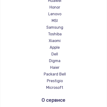
Huawei
Ремонт ноутбуков Getac
Honor
Ремонт ноутбуков Epson
Lenovo
Ремонт ноутбуков Philips
MSI
Ремонт ноутбуков LG
Samsung
Ремонт ноутбуков Panasonic
Toshiba
Ремонт ноутбуков Irbis
Xiaomi
Ремонт ноутбуков Thunderobot
Apple
Ремонт ноутбуков Hasee
Dell
Ремонт ноутбуков ZTE
Digma
Ремонт ноутбуков Hiper
Haier
Ремонт ноутбуков Evga
Packard Bell
Ремонт ноутбуков Google
Prestigio
Ремонт ноутбуков Echips
Microsoft
Ремонт ноутбуков Ardor
Alienware
О сервисе
Ремонт ноутбуков Predator
Aquarius
Ремонт ноутбуков iru