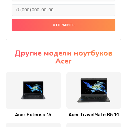
930 руб.
Заказать
Ремонт подсветки
1200 руб.
Заказать
Другие модели ноутбуков
Acer
Настройка BIOS
650 руб.
Заказать
Замена видеочипа
2500 руб.
Заказать
Acer Extensa 15
Acer TravelMate B5 14
Ремонт разъема питания