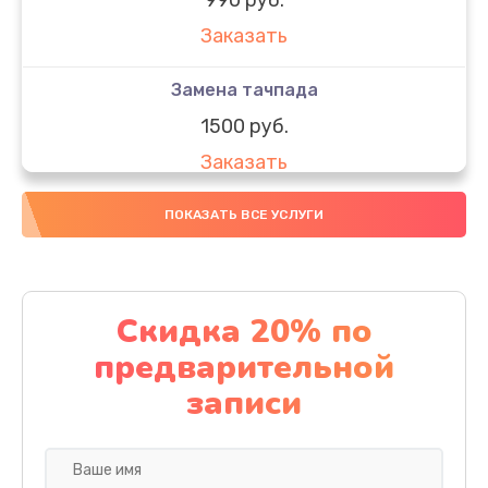
Заказать
Замена тачпада
1500 руб.
Заказать
Замена южного моста
ПОКАЗАТЬ ВСЕ УСЛУГИ
1950 руб.
Заказать
Скидка 20% по
Чистка от пыли
предварительной
1060 руб.
записи
Заказать
Настройка ОС