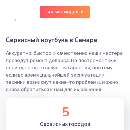
БОЛЬШЕ МОДЕЛЕЙ
Замена экрана
1095 руб.
Заказать
Сервисный ноутбука в Самаре
Замена северного моста
Аккуратно, быстро и качественно наши мастера
1950 руб.
проведут ремонт девайса. На постремонтный
Заказать
период предоставляется гарантия, поэтому
если во время дальнейшей эксплуатации
Ремонт цепей питания
техники возникнут какие-то проблемы, можно
снова обратиться к нам для их решения.
2500 руб.
Заказать
5
Замена жесткого диска
660 руб.
Сервисных
городов