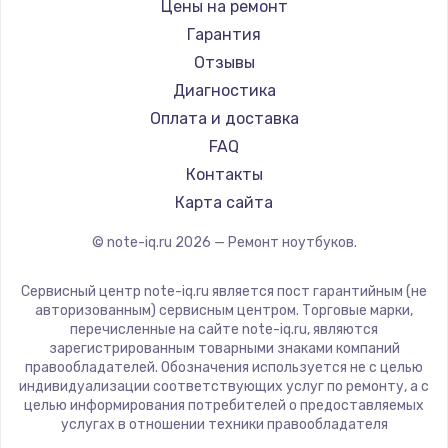
Gigabyte
Цены на ремонт
Ремонт ноутбуков Machenike
Aorus
Гарантия
Ремонт ноутбуков DEXP
Maibenben
Отзывы
Ремонт ноутбуков Teclast
Getac
Диагностика
Ремонт ноутбуков CHUWI
Epson
Оплата и доставка
Ремонт ноутбуков Colorful
Philips
FAQ
LG
Контакты
Panasonic
Карта сайта
Irbis
© note-iq.ru
2026
— Ремонт ноутбуков.
Thunderobot
Hasee
Сервисный центр note-iq.ru является пост гарантийным (не
ZTE
авторизованным) сервисным центром. Торговые марки,
перечисленные на сайте note-iq.ru, являются
Hiper
зарегистрированным товарными знаками компаний
Evga
правообладателей. Обозначения используется не с целью
индивидуализации соответствующих услуг по ремонту, а с
Google
целью информирования потребителей о предоставляемых
Echips
услугах в отношении техники правообладателя