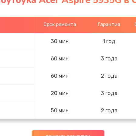
оутбука Acer Aspire 5935G в 
Срок ремонта
Гарантия
30 мин
1 год
60 мин
3 года
60 мин
2 года
20 мин
3 года
50 мин
2 года
50 мин
1 год