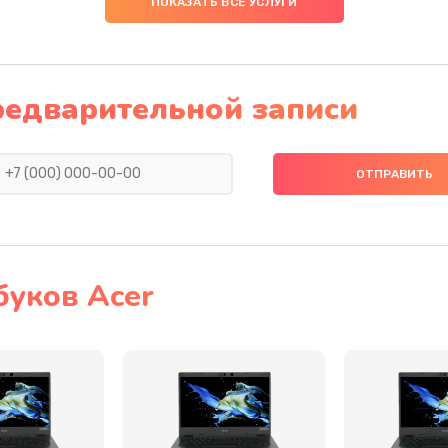
ПОКАЗАТЬ ВСЕ УСЛУГИ
50 мин
2 года
20 мин
1 год
редварительной записи
30 мин
2 года
60 мин
1 год
40 мин
2 года
буков Acer
30 мин
2 года
20 мин
2 года
20 мин
1 год