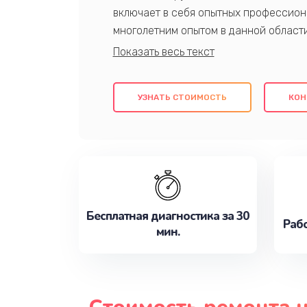
включает в себя опытных профессион
многолетним опытом в данной област
качественный ремонт с использовани
гарантируем качество всех проведенн
клиентам надежное и профессиональн
УЗНАТЬ СТОИМОСТЬ
КОН
потребности наилучшим образом. Не 
сейчас!
Бесплатная диагностика за 30
Рабо
мин.