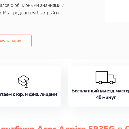
алов с обширными знаниями и
и. Мы предлагаем быстрый и
ем оригинальных компонентов, а также
ых работ. Наша цель - предоставить
ое обслуживание, удовлетворяя их
СУЛЬТАЦИЯ
медлите записаться на ремонт уже
Бесплатный выезд масте
таем с юр. и физ. лицами
40 минут