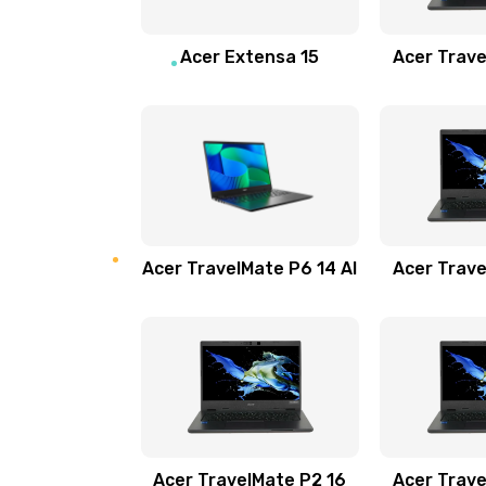
Замена звуковой карты
Acer Extensa 15
Acer Trave
Замена микрофона
Замена оперативной памяти
Замена процессора
Acer TravelMate P6 14 AI
Acer Trave
Замена системы охлаждения
Замена термопасты
Замена шлейфа матрицы
Замена экрана
Acer TravelMate P2 16
Acer Trave