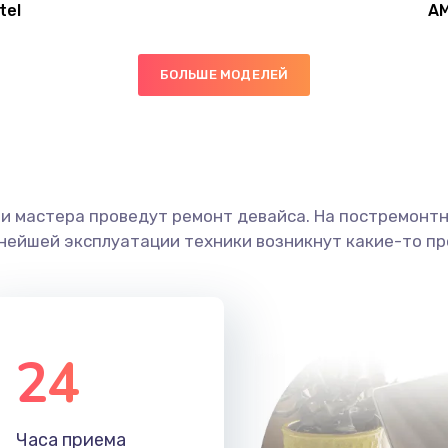
tel
A
60 мин
1 год
БОЛЬШЕ МОДЕЛЕЙ
20 мин
3 года
20 мин
2 года
ши мастера проведут ремонт девайса. На постремонт
60 мин
2 года
ьнейшей эксплуатации техники возникнут какие-то пр
60 мин
3 года
60 мин
3 года
24
20 мин
3 года
Часа приема
30 мин
3 года