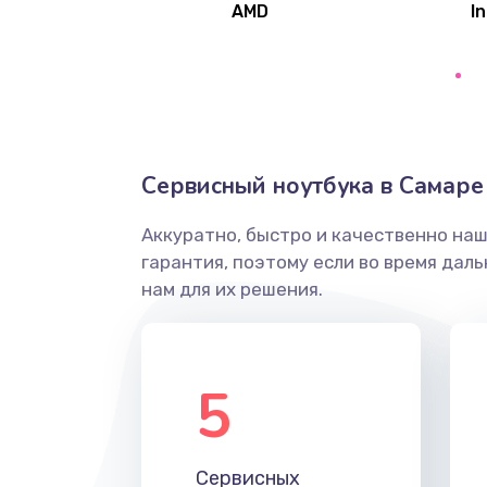
AMD
In
Замена северного моста
Ремонт цепей питания
Замена жесткого диска
Сервисный ноутбука в Самаре
Аккуратно, быстро и качественно на
Установка драйверов
гарантия, поэтому если во время дал
нам для их решения.
Замена вебкамеры
Ремонт петель крышки
5
Настройка Wi-Fi
Сервисных
Замена HDMI