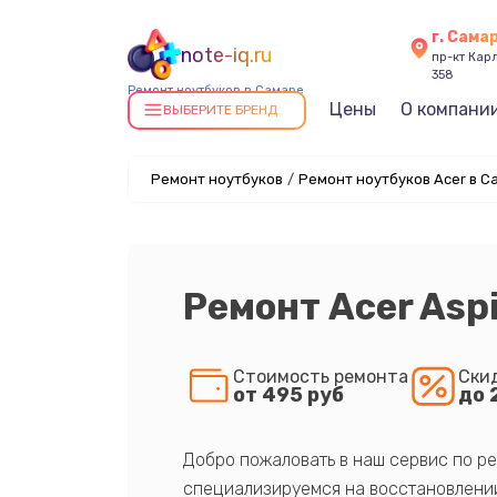
г. Сама
note-iq.ru
пр-кт Карл
358
Ремонт ноутбуков в Самаре
Цены
О компани
ВЫБЕРИТЕ БРЕНД
Ремонт ноутбуков
/
Ремонт ноутбуков Acer в С
Ремонт Acer Asp
Стоимость ремонта
Ски
от 495 руб
до 
Добро пожаловать в наш сервис по ре
специализируемся на восстановлении