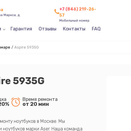
+7 (846) 219-26-
ра
57
а Маркса, д.
Мобильный номер
и
Гарантия
Отзывы
Контакты
FAQ
амаре
/
Aspire 5935G
ire 5935G
дка
Время ремонта
20%
от 20 мин
монту ноутбуков в Москве. Мы
 ноутбуков марки Aser. Наша команда