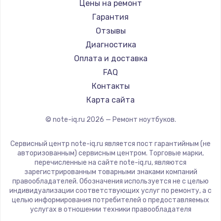
Gigabyte
Цены на ремонт
Ремонт ноутбуков Machenike
Aorus
Гарантия
Ремонт ноутбуков DEXP
Maibenben
Отзывы
Ремонт ноутбуков Teclast
Getac
Диагностика
Ремонт ноутбуков CHUWI
Epson
Оплата и доставка
Ремонт ноутбуков Colorful
Philips
FAQ
LG
Контакты
Panasonic
Карта сайта
Irbis
© note-iq.ru
2026
— Ремонт ноутбуков.
Thunderobot
Hasee
Сервисный центр note-iq.ru является пост гарантийным (не
ZTE
авторизованным) сервисным центром. Торговые марки,
перечисленные на сайте note-iq.ru, являются
Hiper
зарегистрированным товарными знаками компаний
Evga
правообладателей. Обозначения используется не с целью
индивидуализации соответствующих услуг по ремонту, а с
Google
целью информирования потребителей о предоставляемых
Echips
услугах в отношении техники правообладателя