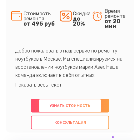
Время
Стоимость
Скидка
ремонта
до
ремонта
от 20
от 495 руб
20%
мин
Добро пожаловать в наш сервис по ремонту
ноутбуков в Москве. Мы специализируемся на
восстановлении ноутбуков марки Aser. Наша
команда включает в себя опытных
профессионалов с обширными знаниями и
многолетним опытом в данной области. Мы
предлагаем быстрый и качественный ремонт с
УЗНАТЬ СТОИМОСТЬ
использованием оригинальных компонентов, а
также гарантируем качество всех
КОНСУЛЬТАЦИЯ
проведенных работ. Наша цель - предоставить
клиентам надежное и профессиональное