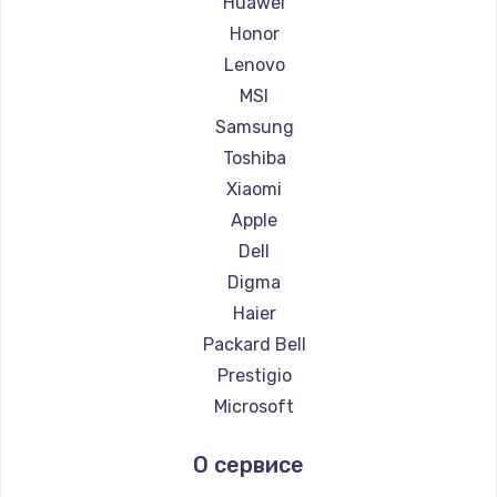
Huawei
Ремонт ноутбуков Getac
Honor
Ремонт ноутбуков Epson
Lenovo
Ремонт ноутбуков Philips
MSI
Ремонт ноутбуков LG
Samsung
Ремонт ноутбуков Panasonic
Toshiba
Ремонт ноутбуков Irbis
Xiaomi
Ремонт ноутбуков Thunderobot
Apple
Ремонт ноутбуков Hasee
Dell
Ремонт ноутбуков ZTE
Digma
Ремонт ноутбуков Hiper
Haier
Ремонт ноутбуков Evga
Packard Bell
Ремонт ноутбуков Google
Prestigio
Ремонт ноутбуков Echips
Microsoft
Ремонт ноутбуков Ardor
Alienware
О сервисе
Ремонт ноутбуков Predator
Aquarius
Ремонт ноутбуков iru