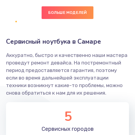
БОЛЬШЕ МОДЕЛЕЙ
Замена экрана
1095 руб.
Заказать
Сервисный ноутбука в Самаре
Замена северного моста
Аккуратно, быстро и качественно наши мастера
1950 руб.
проведут ремонт девайса. На постремонтный
Заказать
период предоставляется гарантия, поэтому
если во время дальнейшей эксплуатации
Ремонт цепей питания
техники возникнут какие-то проблемы, можно
снова обратиться к нам для их решения.
2500 руб.
Заказать
5
Замена жесткого диска
660 руб.
Сервисных
городов