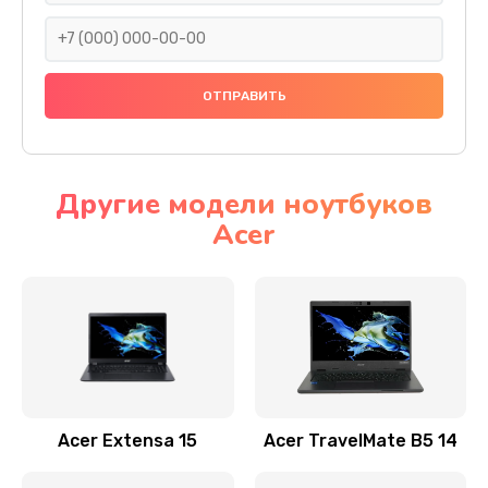
930 руб.
Заказать
Ремонт подсветки
1200 руб.
Заказать
Другие модели ноутбуков
Acer
Настройка BIOS
650 руб.
Заказать
Замена видеочипа
2500 руб.
Заказать
Acer Extensa 15
Acer TravelMate B5 14
Ремонт разъема питания