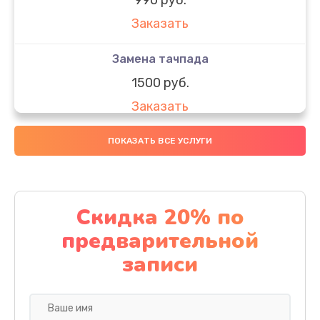
Заказать
Замена тачпада
1500 руб.
Заказать
Замена южного моста
ПОКАЗАТЬ ВСЕ УСЛУГИ
1950 руб.
Заказать
Скидка 20% по
Чистка от пыли
предварительной
1060 руб.
записи
Заказать
Настройка ОС