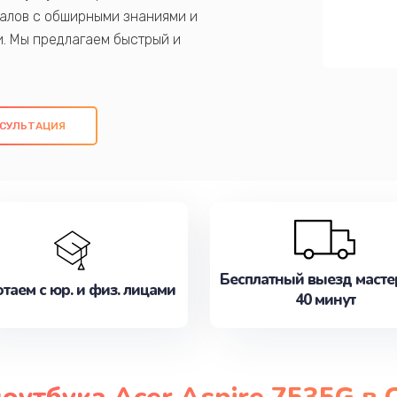
алов с обширными знаниями и
и. Мы предлагаем быстрый и
ем оригинальных компонентов, а также
ых работ. Наша цель - предоставить
ое обслуживание, удовлетворяя их
СУЛЬТАЦИЯ
медлите записаться на ремонт уже
Бесплатный выезд масте
таем с юр. и физ. лицами
40 минут