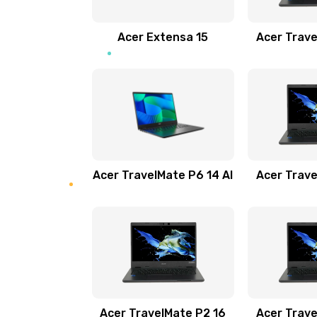
Замена звуковой карты
Acer Extensa 15
Acer Trave
Замена микрофона
Замена оперативной памяти
Замена процессора
Acer TravelMate P6 14 AI
Acer Trave
Замена системы охлаждения
Замена термопасты
Замена шлейфа матрицы
Замена экрана
Acer TravelMate P2 16
Acer Trave