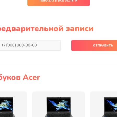
ПОКАЗАТЬ ВСЕ УСЛУГИ
40 мин
3 года
40 мин
1 год
редварительной записи
20 мин
1 год
40 мин
3 года
50 мин
3 года
буков Acer
60 мин
1 год
60 мин
3 года
20 мин
1 год