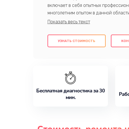
включает в себя опытных профессион
многолетним опытом в данной област
качественный ремонт с использовани
гарантируем качество всех проведенн
клиентам надежное и профессиональн
УЗНАТЬ СТОИМОСТЬ
КОН
потребности наилучшим образом. Не 
сейчас!
Бесплатная диагностика за 30
Рабо
мин.