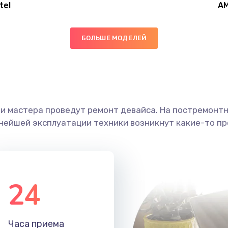
tel
A
40 мин
2 года
БОЛЬШЕ МОДЕЛЕЙ
60 мин
3 года
50 мин
2 года
ши мастера проведут ремонт девайса. На постремонт
20 мин
3 года
ьнейшей эксплуатации техники возникнут какие-то пр
40 мин
3 года
40 мин
1 год
24
60 мин
3 года
Часа приема
60 мин
3 года