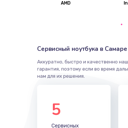
AMD
In
Замена северного моста
Ремонт цепей питания
Замена жесткого диска
Сервисный ноутбука в Самаре
Аккуратно, быстро и качественно на
Установка драйверов
гарантия, поэтому если во время дал
нам для их решения.
Замена вебкамеры
Ремонт петель крышки
5
Настройка Wi-Fi
Сервисных
Замена HDMI