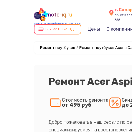
г. Сама
note-iq.ru
пр-кт Карл
358
Ремонт ноутбуков в Самаре
Цены
О компани
ВЫБЕРИТЕ БРЕНД
Ремонт ноутбуков
/
Ремонт ноутбуков Acer в С
Ремонт Acer Asp
Стоимость ремонта
Ски
от 495 руб
до 
Добро пожаловать в наш сервис по ре
специализируемся на восстановлении