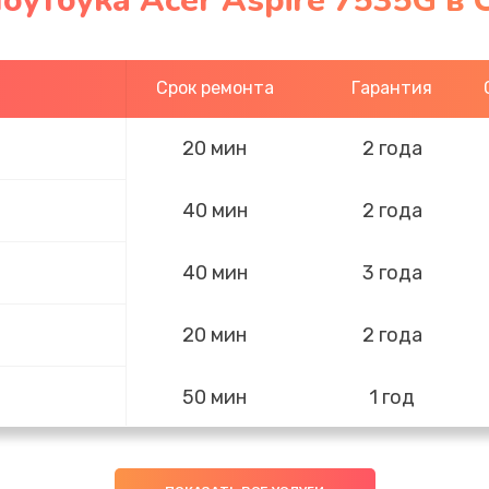
оутбука Acer Aspire 7535G в 
Срок ремонта
Гарантия
20 мин
2 года
40 мин
2 года
40 мин
3 года
20 мин
2 года
50 мин
1 год
40 мин
1 год