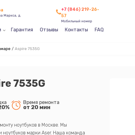
+7 (846) 219-26-
ра
57
а Маркса, д.
Мобильный номер
и
Гарантия
Отзывы
Контакты
FAQ
амаре
/
Aspire 7535G
ire 7535G
дка
Время ремонта
20%
от 20 мин
монту ноутбуков в Москве. Мы
 ноутбуков марки Aser. Наша команда