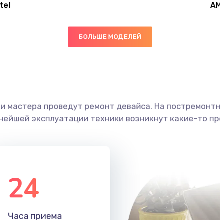
tel
A
30 мин
1 год
БОЛЬШЕ МОДЕЛЕЙ
60 мин
2 года
40 мин
2 года
ши мастера проведут ремонт девайса. На постремонт
60 мин
3 года
ьнейшей эксплуатации техники возникнут какие-то пр
20 мин
2 года
50 мин
3 года
24
40 мин
3 года
Часа приема
20 мин
1 год