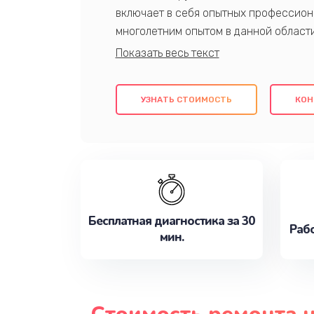
включает в себя опытных профессион
многолетним опытом в данной област
качественный ремонт с использовани
гарантируем качество всех проведенн
клиентам надежное и профессиональн
УЗНАТЬ СТОИМОСТЬ
КОН
потребности наилучшим образом. Не 
сейчас!
Бесплатная диагностика за 30
Рабо
мин.