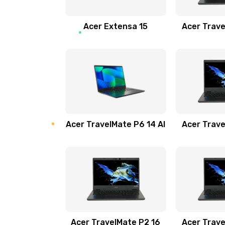
Замена звуковой карты
Acer Extensa 15
Acer Trave
Замена микрофона
Замена оперативной памяти
Замена процессора
Acer TravelMate P6 14 AI
Acer Trave
Замена системы охлаждения
Замена термопасты
Замена шлейфа матрицы
Замена экрана
Acer TravelMate P2 16
Acer Trave