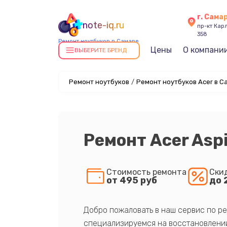
г. Сама
note-iq.ru
пр-кт Карл
358
Ремонт ноутбуков в Самаре
Цены
О компани
ВЫБЕРИТЕ БРЕНД
Ремонт ноутбуков
/
Ремонт ноутбуков Acer в С
Ремонт Acer Asp
Стоимость ремонта
Ски
от 495 руб
до 
Добро пожаловать в наш сервис по ре
специализируемся на восстановлении