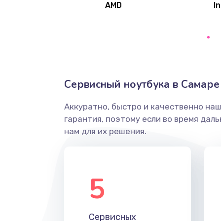
AMD
In
Замена северного моста
Ремонт цепей питания
Замена жесткого диска
Сервисный ноутбука в Самаре
Аккуратно, быстро и качественно на
Установка драйверов
гарантия, поэтому если во время дал
нам для их решения.
Замена вебкамеры
Ремонт петель крышки
5
Настройка Wi-Fi
Сервисных
Замена HDMI