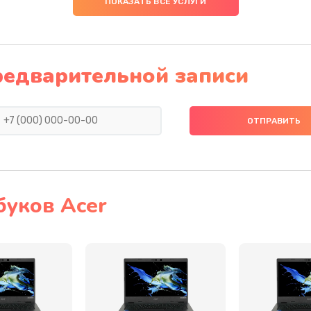
ПОКАЗАТЬ ВСЕ УСЛУГИ
40 мин
1 год
40 мин
3 года
редварительной записи
20 мин
2 года
20 мин
2 года
40 мин
2 года
буков Acer
50 мин
1 год
50 мин
2 года
50 мин
1 год