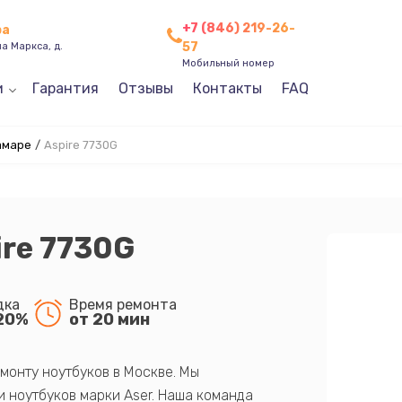
+7 (846) 219-26-
ра
57
а Маркса, д.
Мобильный номер
и
Гарантия
Отзывы
Контакты
FAQ
амаре
/
Aspire 7730G
ire 7730G
дка
Время ремонта
20%
от 20 мин
монту ноутбуков в Москве. Мы
 ноутбуков марки Aser. Наша команда