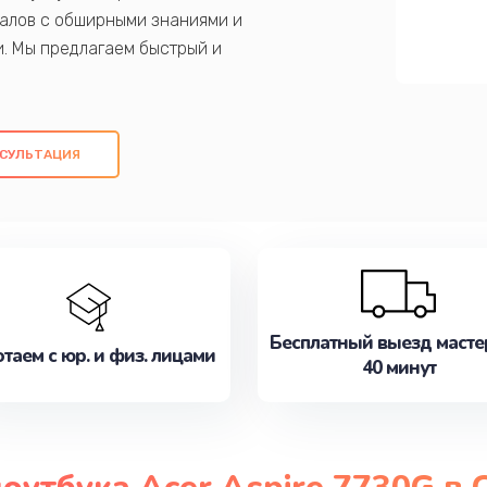
алов с обширными знаниями и
и. Мы предлагаем быстрый и
ем оригинальных компонентов, а также
ых работ. Наша цель - предоставить
ое обслуживание, удовлетворяя их
СУЛЬТАЦИЯ
медлите записаться на ремонт уже
Бесплатный выезд масте
таем с юр. и физ. лицами
40 минут