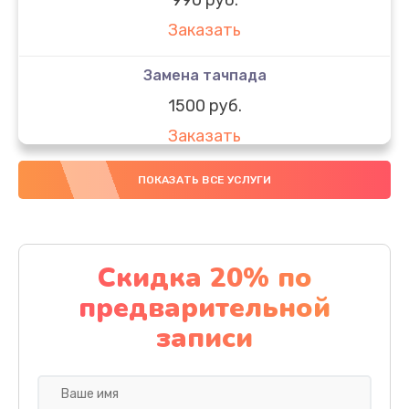
Заказать
Замена тачпада
1500 руб.
Заказать
Замена южного моста
ПОКАЗАТЬ ВСЕ УСЛУГИ
1950 руб.
Заказать
Скидка 20% по
Чистка от пыли
предварительной
1060 руб.
записи
Заказать
Настройка ОС