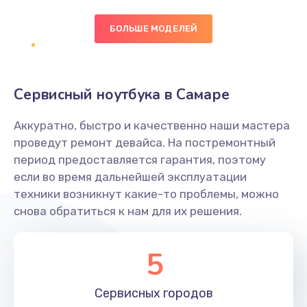
БОЛЬШЕ МОДЕЛЕЙ
Замена экрана
1095 руб.
Заказать
Сервисный ноутбука в Самаре
Замена северного моста
Аккуратно, быстро и качественно наши мастера
1950 руб.
проведут ремонт девайса. На постремонтный
Заказать
период предоставляется гарантия, поэтому
если во время дальнейшей эксплуатации
Ремонт цепей питания
техники возникнут какие-то проблемы, можно
снова обратиться к нам для их решения.
2500 руб.
Заказать
5
Замена жесткого диска
660 руб.
Сервисных
городов