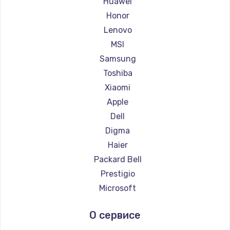
Huawei
Ремонт ноутбуков Getac
Honor
Ремонт ноутбуков Epson
Lenovo
Ремонт ноутбуков Philips
MSI
Ремонт ноутбуков LG
Samsung
Ремонт ноутбуков Panasonic
Toshiba
Ремонт ноутбуков Irbis
Xiaomi
Ремонт ноутбуков Thunderobot
Apple
Ремонт ноутбуков Hasee
Dell
Ремонт ноутбуков ZTE
Digma
Ремонт ноутбуков Hiper
Haier
Ремонт ноутбуков Evga
Packard Bell
Ремонт ноутбуков Google
Prestigio
Ремонт ноутбуков Echips
Microsoft
Ремонт ноутбуков Ardor
Alienware
О сервисе
Ремонт ноутбуков Predator
Aquarius
Ремонт ноутбуков iru