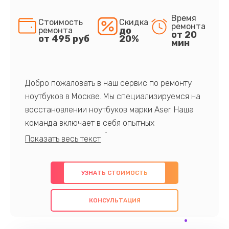
Время
Стоимость
Скидка
ремонта
до
ремонта
от 20
от 495 руб
20%
мин
Добро пожаловать в наш сервис по ремонту
ноутбуков в Москве. Мы специализируемся на
восстановлении ноутбуков марки Aser. Наша
команда включает в себя опытных
профессионалов с обширными знаниями и
многолетним опытом в данной области. Мы
предлагаем быстрый и качественный ремонт с
УЗНАТЬ СТОИМОСТЬ
использованием оригинальных компонентов, а
также гарантируем качество всех
КОНСУЛЬТАЦИЯ
проведенных работ. Наша цель - предоставить
клиентам надежное и профессиональное