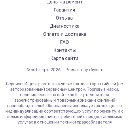
Gigabyte
Цены на ремонт
Ремонт ноутбуков Machenike
Aorus
Гарантия
Ремонт ноутбуков DEXP
Maibenben
Отзывы
Ремонт ноутбуков Teclast
Getac
Диагностика
Ремонт ноутбуков CHUWI
Epson
Оплата и доставка
Ремонт ноутбуков Colorful
Philips
FAQ
LG
Контакты
Panasonic
Карта сайта
Irbis
© note-iq.ru
2026
— Ремонт ноутбуков.
Thunderobot
Hasee
Сервисный центр note-iq.ru является пост гарантийным (не
ZTE
авторизованным) сервисным центром. Торговые марки,
перечисленные на сайте note-iq.ru, являются
Hiper
зарегистрированным товарными знаками компаний
Evga
правообладателей. Обозначения используется не с целью
индивидуализации соответствующих услуг по ремонту, а с
Google
целью информирования потребителей о предоставляемых
Echips
услугах в отношении техники правообладателя