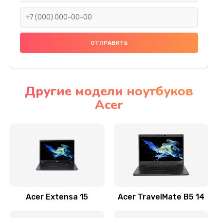
930 руб.
Заказать
Ремонт подсветки
1200 руб.
Заказать
Другие модели ноутбуков
Acer
Настройка BIOS
650 руб.
Заказать
Замена видеочипа
2500 руб.
Заказать
Acer Extensa 15
Acer TravelMate B5 14
Ремонт разъема питания