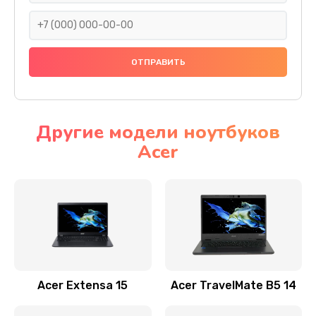
930 руб.
Заказать
Ремонт подсветки
1200 руб.
Заказать
Другие модели ноутбуков
Acer
Настройка BIOS
650 руб.
Заказать
Замена видеочипа
2500 руб.
Заказать
Acer Extensa 15
Acer TravelMate B5 14
Ремонт разъема питания