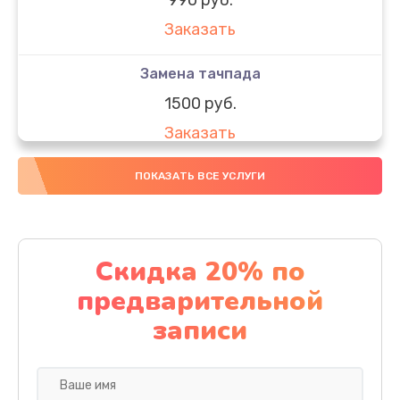
Заказать
Замена тачпада
1500 руб.
Заказать
Замена южного моста
ПОКАЗАТЬ ВСЕ УСЛУГИ
1950 руб.
Заказать
Скидка 20% по
Чистка от пыли
предварительной
1060 руб.
записи
Заказать
Настройка ОС