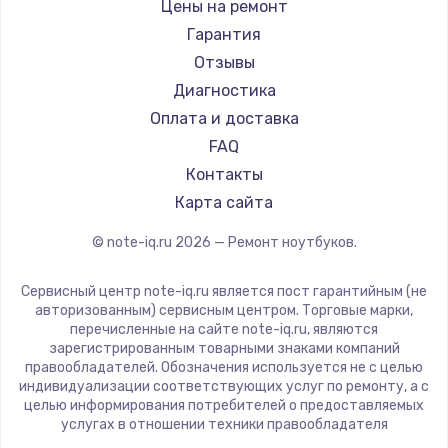
Gigabyte
Цены на ремонт
Ремонт ноутбуков Machenike
Aorus
Гарантия
Ремонт ноутбуков DEXP
Maibenben
Отзывы
Ремонт ноутбуков Teclast
Getac
Диагностика
Ремонт ноутбуков CHUWI
Epson
Оплата и доставка
Ремонт ноутбуков Colorful
Philips
FAQ
LG
Контакты
Panasonic
Карта сайта
Irbis
© note-iq.ru
2026
— Ремонт ноутбуков.
Thunderobot
Hasee
Сервисный центр note-iq.ru является пост гарантийным (не
ZTE
авторизованным) сервисным центром. Торговые марки,
перечисленные на сайте note-iq.ru, являются
Hiper
зарегистрированным товарными знаками компаний
Evga
правообладателей. Обозначения используется не с целью
индивидуализации соответствующих услуг по ремонту, а с
Google
целью информирования потребителей о предоставляемых
Echips
услугах в отношении техники правообладателя