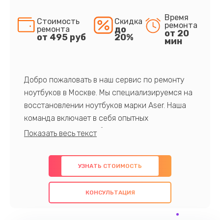
Время
Стоимость
Скидка
ремонта
до
ремонта
от 20
от 495 руб
20%
мин
Добро пожаловать в наш сервис по ремонту
ноутбуков в Москве. Мы специализируемся на
восстановлении ноутбуков марки Aser. Наша
команда включает в себя опытных
профессионалов с обширными знаниями и
многолетним опытом в данной области. Мы
предлагаем быстрый и качественный ремонт с
УЗНАТЬ СТОИМОСТЬ
использованием оригинальных компонентов, а
также гарантируем качество всех
КОНСУЛЬТАЦИЯ
проведенных работ. Наша цель - предоставить
клиентам надежное и профессиональное