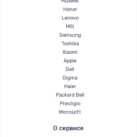
Huawei
Ремонт ноутбуков Getac
Honor
Ремонт ноутбуков Epson
Lenovo
Ремонт ноутбуков Philips
MSI
Ремонт ноутбуков LG
Samsung
Ремонт ноутбуков Panasonic
Toshiba
Ремонт ноутбуков Irbis
Xiaomi
Ремонт ноутбуков Thunderobot
Apple
Ремонт ноутбуков Hasee
Dell
Ремонт ноутбуков ZTE
Digma
Ремонт ноутбуков Hiper
Haier
Ремонт ноутбуков Evga
Packard Bell
Ремонт ноутбуков Google
Prestigio
Ремонт ноутбуков Echips
Microsoft
Ремонт ноутбуков Ardor
Alienware
О сервисе
Ремонт ноутбуков Predator
Aquarius
Ремонт ноутбуков iru