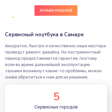
БОЛЬШЕ МОДЕЛЕЙ
Замена экрана
1095 руб.
Заказать
Сервисный ноутбука в Самаре
Замена северного моста
Аккуратно, быстро и качественно наши мастера
1950 руб.
проведут ремонт девайса. На постремонтный
Заказать
период предоставляется гарантия, поэтому
если во время дальнейшей эксплуатации
Ремонт цепей питания
техники возникнут какие-то проблемы, можно
снова обратиться к нам для их решения.
2500 руб.
Заказать
5
Замена жесткого диска
660 руб.
Сервисных
городов