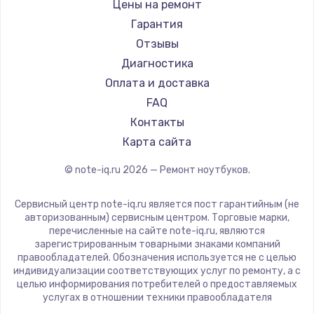
Gigabyte
Цены на ремонт
Ремонт ноутбуков Machenike
Aorus
Гарантия
Ремонт ноутбуков DEXP
Maibenben
Отзывы
Ремонт ноутбуков Teclast
Getac
Диагностика
Ремонт ноутбуков CHUWI
Epson
Оплата и доставка
Ремонт ноутбуков Colorful
Philips
FAQ
LG
Контакты
Panasonic
Карта сайта
Irbis
© note-iq.ru
2026
— Ремонт ноутбуков.
Thunderobot
Hasee
Сервисный центр note-iq.ru является пост гарантийным (не
ZTE
авторизованным) сервисным центром. Торговые марки,
перечисленные на сайте note-iq.ru, являются
Hiper
зарегистрированным товарными знаками компаний
Evga
правообладателей. Обозначения используется не с целью
индивидуализации соответствующих услуг по ремонту, а с
Google
целью информирования потребителей о предоставляемых
Echips
услугах в отношении техники правообладателя