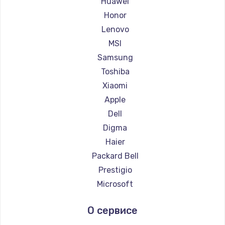
Huawei
Ремонт ноутбуков Getac
Honor
Ремонт ноутбуков Epson
Lenovo
Ремонт ноутбуков Philips
MSI
Ремонт ноутбуков LG
Samsung
Ремонт ноутбуков Panasonic
Toshiba
Ремонт ноутбуков Irbis
Xiaomi
Ремонт ноутбуков Thunderobot
Apple
Ремонт ноутбуков Hasee
Dell
Ремонт ноутбуков ZTE
Digma
Ремонт ноутбуков Hiper
Haier
Ремонт ноутбуков Evga
Packard Bell
Ремонт ноутбуков Google
Prestigio
Ремонт ноутбуков Echips
Microsoft
Ремонт ноутбуков Ardor
Alienware
О сервисе
Ремонт ноутбуков Predator
Aquarius
Ремонт ноутбуков iru