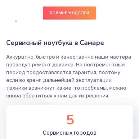
БОЛЬШЕ МОДЕЛЕЙ
Замена экрана
1095 руб.
Заказать
Сервисный ноутбука в Самаре
Замена северного моста
Аккуратно, быстро и качественно наши мастера
1950 руб.
проведут ремонт девайса. На постремонтный
Заказать
период предоставляется гарантия, поэтому
если во время дальнейшей эксплуатации
Ремонт цепей питания
техники возникнут какие-то проблемы, можно
снова обратиться к нам для их решения.
2500 руб.
Заказать
5
Замена жесткого диска
660 руб.
Сервисных
городов