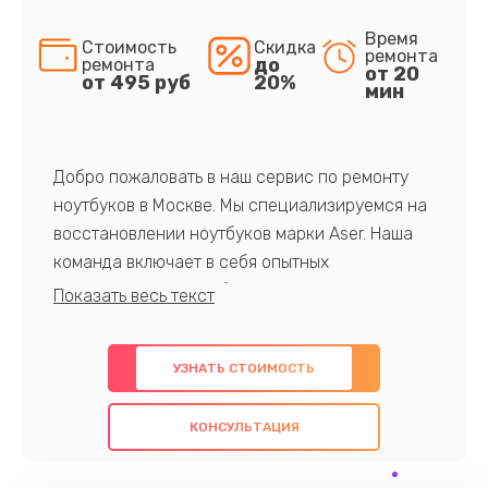
Время
Стоимость
Скидка
ремонта
до
ремонта
от 20
от 495 руб
20%
мин
Добро пожаловать в наш сервис по ремонту
ноутбуков в Москве. Мы специализируемся на
восстановлении ноутбуков марки Aser. Наша
команда включает в себя опытных
профессионалов с обширными знаниями и
многолетним опытом в данной области. Мы
предлагаем быстрый и качественный ремонт с
УЗНАТЬ СТОИМОСТЬ
использованием оригинальных компонентов, а
также гарантируем качество всех
КОНСУЛЬТАЦИЯ
проведенных работ. Наша цель - предоставить
клиентам надежное и профессиональное