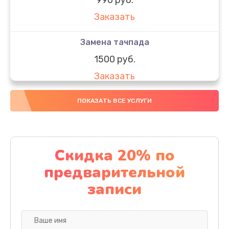
Заказать
Замена тачпада
1500 руб.
Заказать
Замена южного моста
ПОКАЗАТЬ ВСЕ УСЛУГИ
1950 руб.
Заказать
Скидка 20% по
Чистка от пыли
предварительной
1060 руб.
записи
Заказать
Настройка ОС