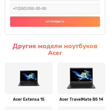
930 руб.
Заказать
Ремонт подсветки
1200 руб.
Заказать
Другие модели ноутбуков
Acer
Настройка BIOS
650 руб.
Заказать
Замена видеочипа
2500 руб.
Заказать
Acer Extensa 15
Acer TravelMate B5 14
Ремонт разъема питания