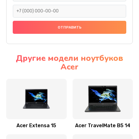
930 руб.
Заказать
Ремонт подсветки
1200 руб.
Заказать
Другие модели ноутбуков
Acer
Настройка BIOS
650 руб.
Заказать
Замена видеочипа
2500 руб.
Заказать
Acer Extensa 15
Acer TravelMate B5 14
Ремонт разъема питания