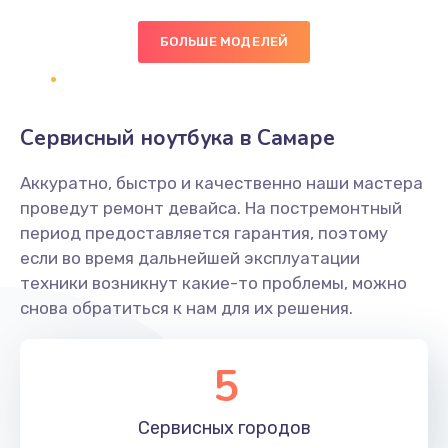
БОЛЬШЕ МОДЕЛЕЙ
Замена экрана
1095 руб.
Заказать
Сервисный ноутбука в Самаре
Замена северного моста
Аккуратно, быстро и качественно наши мастера
1950 руб.
проведут ремонт девайса. На постремонтный
Заказать
период предоставляется гарантия, поэтому
если во время дальнейшей эксплуатации
Ремонт цепей питания
техники возникнут какие-то проблемы, можно
снова обратиться к нам для их решения.
2500 руб.
Заказать
5
Замена жесткого диска
660 руб.
Сервисных
городов