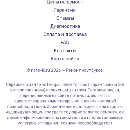
Gigabyte
Цены на ремонт
Ремонт ноутбуков Machenike
Aorus
Гарантия
Ремонт ноутбуков DEXP
Maibenben
Отзывы
Ремонт ноутбуков Teclast
Getac
Диагностика
Ремонт ноутбуков CHUWI
Epson
Оплата и доставка
Ремонт ноутбуков Colorful
Philips
FAQ
LG
Контакты
Panasonic
Карта сайта
Irbis
© note-iq.ru
2026
— Ремонт ноутбуков.
Thunderobot
Hasee
Сервисный центр note-iq.ru является пост гарантийным (не
ZTE
авторизованным) сервисным центром. Торговые марки,
перечисленные на сайте note-iq.ru, являются
Hiper
зарегистрированным товарными знаками компаний
Evga
правообладателей. Обозначения используется не с целью
индивидуализации соответствующих услуг по ремонту, а с
Google
целью информирования потребителей о предоставляемых
Echips
услугах в отношении техники правообладателя