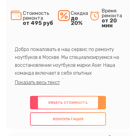
Время
Стоимость
Скидка
ремонта
до
ремонта
от 20
от 495 руб
20%
мин
Добро пожаловать в наш сервис по ремонту
ноутбуков в Москве. Мы специализируемся на
восстановлении ноутбуков марки Aser. Наша
команда включает в себя опытных
профессионалов с обширными знаниями и
многолетним опытом в данной области. Мы
предлагаем быстрый и качественный ремонт с
УЗНАТЬ СТОИМОСТЬ
использованием оригинальных компонентов, а
также гарантируем качество всех
КОНСУЛЬТАЦИЯ
проведенных работ. Наша цель - предоставить
клиентам надежное и профессиональное