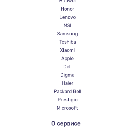
Huawei
Ремонт ноутбуков Getac
Honor
Ремонт ноутбуков Epson
Lenovo
Ремонт ноутбуков Philips
MSI
Ремонт ноутбуков LG
Samsung
Ремонт ноутбуков Panasonic
Toshiba
Ремонт ноутбуков Irbis
Xiaomi
Ремонт ноутбуков Thunderobot
Apple
Ремонт ноутбуков Hasee
Dell
Ремонт ноутбуков ZTE
Digma
Ремонт ноутбуков Hiper
Haier
Ремонт ноутбуков Evga
Packard Bell
Ремонт ноутбуков Google
Prestigio
Ремонт ноутбуков Echips
Microsoft
Ремонт ноутбуков Ardor
Alienware
О сервисе
Ремонт ноутбуков Predator
Aquarius
Ремонт ноутбуков iru