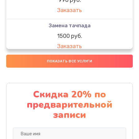
Заказать
Замена тачпада
1500 руб.
Заказать
Замена южного моста
ПОКАЗАТЬ ВСЕ УСЛУГИ
1950 руб.
Заказать
Скидка 20% по
Чистка от пыли
предварительной
1060 руб.
записи
Заказать
Настройка ОС