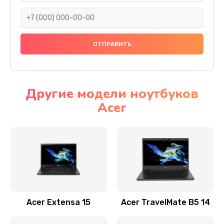
930 руб.
Заказать
Ремонт подсветки
1200 руб.
Заказать
Другие модели ноутбуков
Acer
Настройка BIOS
650 руб.
Заказать
Замена видеочипа
2500 руб.
Заказать
Acer Extensa 15
Acer TravelMate B5 14
Ремонт разъема питания