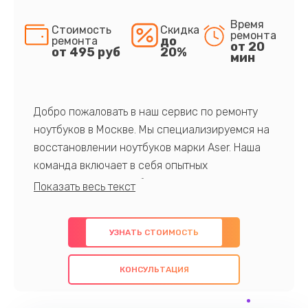
Время
Стоимость
Скидка
ремонта
до
ремонта
от 20
от 495 руб
20%
мин
Добро пожаловать в наш сервис по ремонту
ноутбуков в Москве. Мы специализируемся на
восстановлении ноутбуков марки Aser. Наша
команда включает в себя опытных
профессионалов с обширными знаниями и
многолетним опытом в данной области. Мы
предлагаем быстрый и качественный ремонт с
УЗНАТЬ СТОИМОСТЬ
использованием оригинальных компонентов, а
также гарантируем качество всех
КОНСУЛЬТАЦИЯ
проведенных работ. Наша цель - предоставить
клиентам надежное и профессиональное