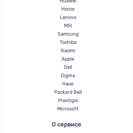
Huawei
Ремонт ноутбуков Getac
Honor
Ремонт ноутбуков Epson
Lenovo
Ремонт ноутбуков Philips
MSI
Ремонт ноутбуков LG
Samsung
Ремонт ноутбуков Panasonic
Toshiba
Ремонт ноутбуков Irbis
Xiaomi
Ремонт ноутбуков Thunderobot
Apple
Ремонт ноутбуков Hasee
Dell
Ремонт ноутбуков ZTE
Digma
Ремонт ноутбуков Hiper
Haier
Ремонт ноутбуков Evga
Packard Bell
Ремонт ноутбуков Google
Prestigio
Ремонт ноутбуков Echips
Microsoft
Ремонт ноутбуков Ardor
Alienware
О сервисе
Ремонт ноутбуков Predator
Aquarius
Ремонт ноутбуков iru