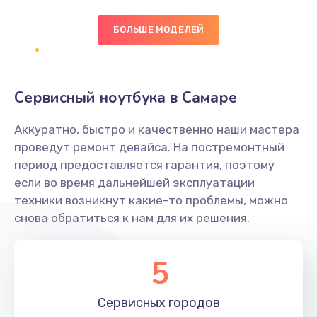
БОЛЬШЕ МОДЕЛЕЙ
Замена экрана
1095 руб.
Заказать
Сервисный ноутбука в Самаре
Замена северного моста
Аккуратно, быстро и качественно наши мастера
1950 руб.
проведут ремонт девайса. На постремонтный
Заказать
период предоставляется гарантия, поэтому
если во время дальнейшей эксплуатации
Ремонт цепей питания
техники возникнут какие-то проблемы, можно
снова обратиться к нам для их решения.
2500 руб.
Заказать
5
Замена жесткого диска
660 руб.
Сервисных
городов