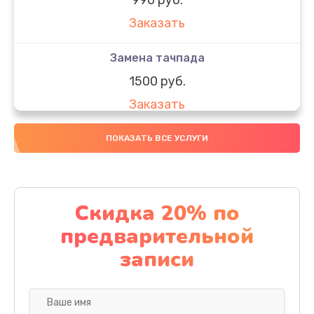
Заказать
Замена тачпада
1500 руб.
Заказать
Замена южного моста
ПОКАЗАТЬ ВСЕ УСЛУГИ
1950 руб.
Заказать
Скидка 20% по
Чистка от пыли
предварительной
1060 руб.
записи
Заказать
Настройка ОС