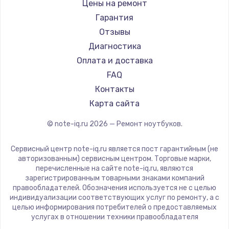
Gigabyte
Цены на ремонт
Ремонт ноутбуков Machenike
Aorus
Гарантия
Ремонт ноутбуков DEXP
Maibenben
Отзывы
Ремонт ноутбуков Teclast
Getac
Диагностика
Ремонт ноутбуков CHUWI
Epson
Оплата и доставка
Ремонт ноутбуков Colorful
Philips
FAQ
LG
Контакты
Panasonic
Карта сайта
Irbis
© note-iq.ru
2026
— Ремонт ноутбуков.
Thunderobot
Hasee
Сервисный центр note-iq.ru является пост гарантийным (не
ZTE
авторизованным) сервисным центром. Торговые марки,
перечисленные на сайте note-iq.ru, являются
Hiper
зарегистрированным товарными знаками компаний
Evga
правообладателей. Обозначения используется не с целью
индивидуализации соответствующих услуг по ремонту, а с
Google
целью информирования потребителей о предоставляемых
Echips
услугах в отношении техники правообладателя