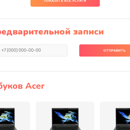
ПОКАЗАТЬ ВСЕ УСЛУГИ
50 мин
2 года
20 мин
1 год
редварительной записи
50 мин
2 года
30 мин
3 года
60 мин
3 года
буков Acer
50 мин
3 года
30 мин
3 года
60 мин
2 года