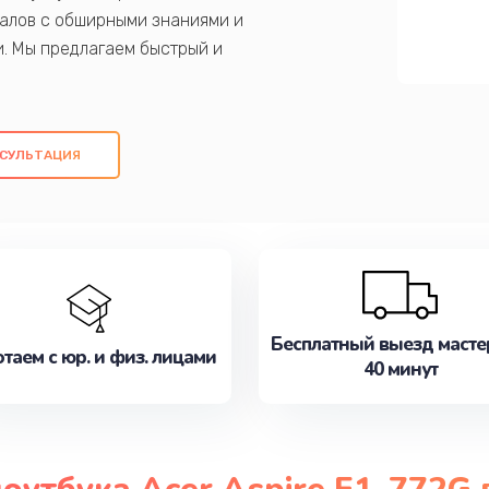
алов с обширными знаниями и
и. Мы предлагаем быстрый и
ем оригинальных компонентов, а также
ых работ. Наша цель - предоставить
ое обслуживание, удовлетворяя их
СУЛЬТАЦИЯ
медлите записаться на ремонт уже
Бесплатный выезд масте
таем с юр. и физ. лицами
40 минут