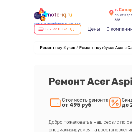
г. Сама
note-iq.ru
пр-кт Карл
358
Ремонт ноутбуков в Самаре
Цены
О компани
ВЫБЕРИТЕ БРЕНД
Ремонт ноутбуков
/
Ремонт ноутбуков Acer в С
Ремонт Acer Asp
Стоимость ремонта
Ски
от 495 руб
до 
Добро пожаловать в наш сервис по ре
специализируемся на восстановлении