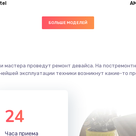
tel
A
50 мин
3 года
БОЛЬШЕ МОДЕЛЕЙ
40 мин
1 год
30 мин
3 года
ши мастера проведут ремонт девайса. На постремонт
30 мин
1 год
ьнейшей эксплуатации техники возникнут какие-то пр
20 мин
3 года
20 мин
2 года
24
50 мин
2 года
Часа приема
50 мин
1 год