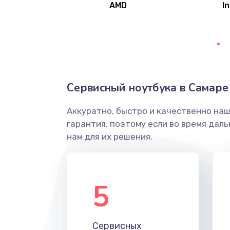
AMD
In
Замена северного моста
Ремонт цепей питания
Замена жесткого диска
Сервисный ноутбука в Самаре
Аккуратно, быстро и качественно на
Установка драйверов
гарантия, поэтому если во время дал
нам для их решения.
Замена вебкамеры
Ремонт петель крышки
5
Настройка Wi-Fi
Сервисных
Замена HDMI