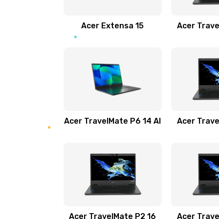
Замена звуковой карты
Acer Extensa 15
Acer Trave
Замена микрофона
Замена оперативной памяти
Замена процессора
Acer TravelMate P6 14 AI
Acer Trave
Замена системы охлаждения
Замена термопасты
Замена шлейфа матрицы
Замена экрана
Acer TravelMate P2 16
Acer Trave