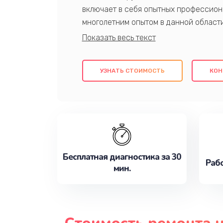
включает в себя опытных профессион
многолетним опытом в данной област
качественный ремонт с использовани
гарантируем качество всех проведенн
клиентам надежное и профессиональн
УЗНАТЬ СТОИМОСТЬ
КОН
потребности наилучшим образом. Не 
сейчас!
Бесплатная диагностика за 30
Рабо
мин.