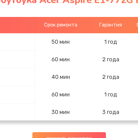
оутбука Acer Aspire E1-772G 
Срок ремонта
Гарантия
50 мин
1 год
60 мин
2 года
40 мин
2 года
60 мин
1 год
30 мин
3 года
40 мин
2 года