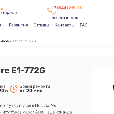
+7 (846) 219-26-
ра
57
а Маркса, д.
Мобильный номер
и
Гарантия
Отзывы
Контакты
FAQ
амаре
/
Aspire E1-772G
ire E1-772G
дка
Время ремонта
20%
от 20 мин
монту ноутбуков в Москве. Мы
 ноутбуков марки Aser. Наша команда