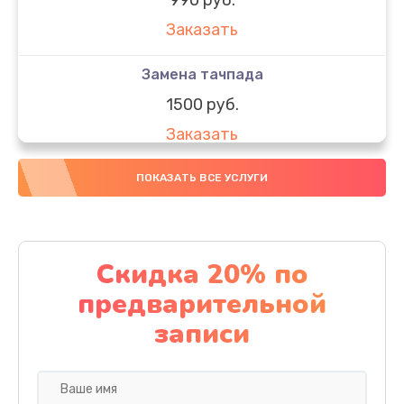
Заказать
Замена тачпада
1500 руб.
Заказать
Замена южного моста
ПОКАЗАТЬ ВСЕ УСЛУГИ
1950 руб.
Заказать
Скидка 20% по
Чистка от пыли
предварительной
1060 руб.
записи
Заказать
Настройка ОС