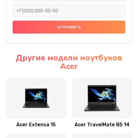
930 руб.
Заказать
Ремонт подсветки
1200 руб.
Заказать
Другие модели ноутбуков
Acer
Настройка BIOS
650 руб.
Заказать
Замена видеочипа
2500 руб.
Заказать
Acer Extensa 15
Acer TravelMate B5 14
Ремонт разъема питания