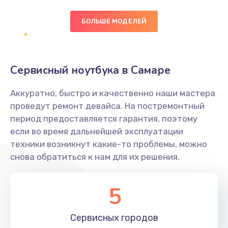
БОЛЬШЕ МОДЕЛЕЙ
Замена экрана
1095 руб.
Заказать
Сервисный ноутбука в Самаре
Замена северного моста
Аккуратно, быстро и качественно наши мастера
1950 руб.
проведут ремонт девайса. На постремонтный
Заказать
период предоставляется гарантия, поэтому
если во время дальнейшей эксплуатации
Ремонт цепей питания
техники возникнут какие-то проблемы, можно
снова обратиться к нам для их решения.
2500 руб.
Заказать
5
Замена жесткого диска
660 руб.
Сервисных
городов