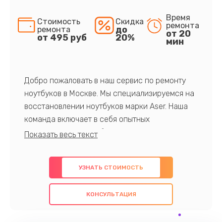
Время
Стоимость
Скидка
ремонта
до
ремонта
от 20
от 495 руб
20%
мин
Добро пожаловать в наш сервис по ремонту
ноутбуков в Москве. Мы специализируемся на
восстановлении ноутбуков марки Aser. Наша
команда включает в себя опытных
профессионалов с обширными знаниями и
многолетним опытом в данной области. Мы
предлагаем быстрый и качественный ремонт с
УЗНАТЬ СТОИМОСТЬ
использованием оригинальных компонентов, а
также гарантируем качество всех
КОНСУЛЬТАЦИЯ
проведенных работ. Наша цель - предоставить
клиентам надежное и профессиональное