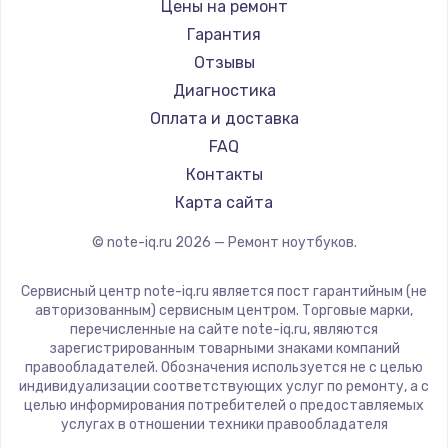
Gigabyte
Цены на ремонт
Ремонт ноутбуков Machenike
Aorus
Гарантия
Ремонт ноутбуков DEXP
Maibenben
Отзывы
Ремонт ноутбуков Teclast
Getac
Диагностика
Ремонт ноутбуков CHUWI
Epson
Оплата и доставка
Ремонт ноутбуков Colorful
Philips
FAQ
LG
Контакты
Panasonic
Карта сайта
Irbis
© note-iq.ru
2026
— Ремонт ноутбуков.
Thunderobot
Hasee
Сервисный центр note-iq.ru является пост гарантийным (не
ZTE
авторизованным) сервисным центром. Торговые марки,
перечисленные на сайте note-iq.ru, являются
Hiper
зарегистрированным товарными знаками компаний
Evga
правообладателей. Обозначения используется не с целью
индивидуализации соответствующих услуг по ремонту, а с
Google
целью информирования потребителей о предоставляемых
Echips
услугах в отношении техники правообладателя