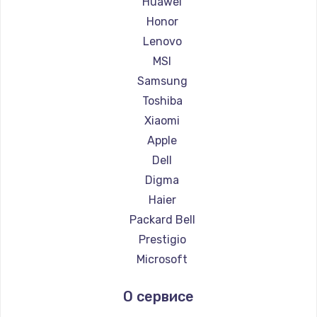
Huawei
Ремонт ноутбуков Getac
Honor
Ремонт ноутбуков Epson
Lenovo
Ремонт ноутбуков Philips
MSI
Ремонт ноутбуков LG
Samsung
Ремонт ноутбуков Panasonic
Toshiba
Ремонт ноутбуков Irbis
Xiaomi
Ремонт ноутбуков Thunderobot
Apple
Ремонт ноутбуков Hasee
Dell
Ремонт ноутбуков ZTE
Digma
Ремонт ноутбуков Hiper
Haier
Ремонт ноутбуков Evga
Packard Bell
Ремонт ноутбуков Google
Prestigio
Ремонт ноутбуков Echips
Microsoft
Ремонт ноутбуков Ardor
Alienware
О сервисе
Ремонт ноутбуков Predator
Aquarius
Ремонт ноутбуков iru